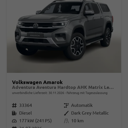
Volkswagen Amarok
Adventura Aventura Hardtop AHK Matrix Leder 20"LM
unverbindliche Lieferzeit:
30.11.2026
Fahrzeug mit Tageszulassung
Fahrzeugnr.
33364
Getriebe
Automatik
Kraftstoff
Diesel
Außenfarbe
Dark Grey Metallic
Leistung
177 kW (241 PS)
Kilometerstand
10 km