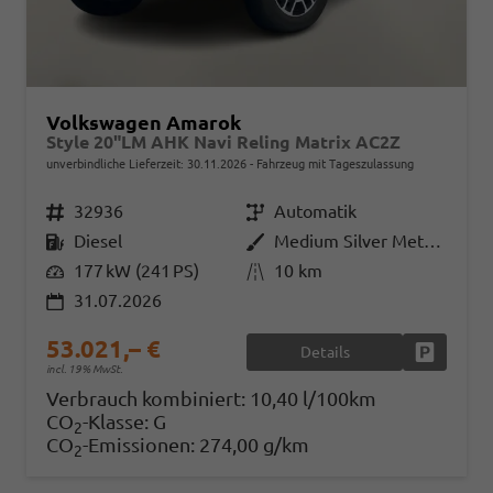
Volkswagen Amarok
Style 20"LM AHK Navi Reling Matrix AC2Z
unverbindliche Lieferzeit:
30.11.2026
Fahrzeug mit Tageszulassung
Fahrzeugnr.
32936
Getriebe
Automatik
Kraftstoff
Diesel
Außenfarbe
Medium Silver Metallic
Leistung
177 kW (241 PS)
Kilometerstand
10 km
31.07.2026
53.021,– €
Details
Fahrzeug
incl. 19% MwSt.
Verbrauch kombiniert:
10,40 l/100km
CO
-Klasse:
G
2
CO
-Emissionen:
274,00 g/km
2