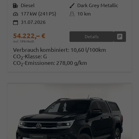
Kraftstoff
Diesel
Außenfarbe
Dark Grey Metallic
Leistung
177 kW (241 PS)
Kilometerstand
10 km
31.07.2026
54.222,– €
Details
Fahrzeug
incl. 19% MwSt.
Verbrauch kombiniert:
10,60 l/100km
CO
-Klasse:
G
2
CO
-Emissionen:
278,00 g/km
2