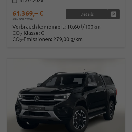
31.07.2026
61.369,– €
Details
Fahrzeug
incl. 19% MwSt.
Verbrauch kombiniert:
10,60 l/100km
CO
-Klasse:
G
2
CO
-Emissionen:
279,00 g/km
2