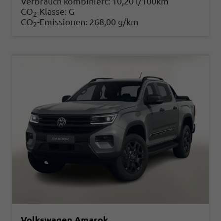
Verbrauch kombiniert:
10,20 l/100km
CO
-Klasse:
G
2
CO
-Emissionen:
268,00 g/km
2
Volkswagen Amarok