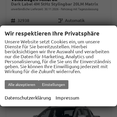
Dark Label 4M StHz Stylingbar 20LM Matrix
unverbindliche Lieferzeit:
30.11.2026
Fahrzeug mit Tageszulassung
Fahrzeugnr.
32938
Getriebe
Automatik
Kraftstoff
Diesel
Außenfarbe
dark grey metallic
Wir respektieren Ihre Privatsphäre
Leistung
177 kW (241 PS)
Kilometerstand
10 km
Unsere Website setzt Cookies ein, um unsere
31.07.2026
Dienste für Sie bereitzustellen. Hierbei
berücksichtigen wir Ihre Auswahl und verarbeiten
57.392,– €
Details
Fahrzeug
nur die Daten für Marketing, Analytics und
incl. 19% MwSt.
Personalisierung, für die Sie uns Ihr Einverständnis
Verbrauch kombiniert:
10,40 l/100km
geben. Sie können Ihre Einwilligung jederzeit mit
CO
-Klasse:
G
Wirkung für die Zukunft widerrufen.
2
CO
-Emissionen:
274,00 g/km
2
Alle akzeptieren
Einstellungen
Datenschutzerklärung
Impressum