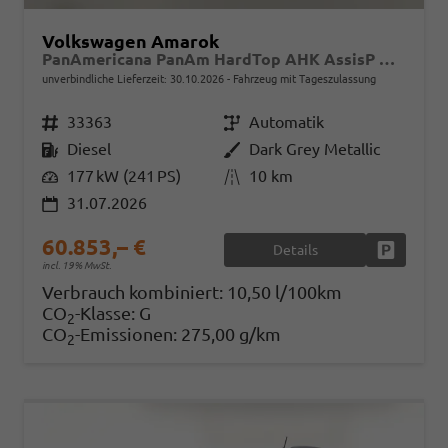
Volkswagen Amarok
PanAmericana PanAm HardTop AHK AssisP Matrix Klimaaut
unverbindliche Lieferzeit:
30.10.2026
Fahrzeug mit Tageszulassung
Fahrzeugnr.
33363
Getriebe
Automatik
Kraftstoff
Diesel
Außenfarbe
Dark Grey Metallic
Leistung
177 kW (241 PS)
Kilometerstand
10 km
31.07.2026
60.853,– €
Details
Fahrzeug
incl. 19% MwSt.
Verbrauch kombiniert:
10,50 l/100km
CO
-Klasse:
G
2
CO
-Emissionen:
275,00 g/km
2