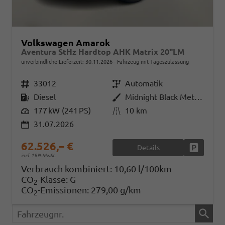
Volkswagen Amarok
Aventura StHz Hardtop AHK Matrix 20"LM
unverbindliche Lieferzeit:
30.11.2026
Fahrzeug mit Tageszulassung
Fahrzeugnr.
33012
Getriebe
Automatik
Kraftstoff
Diesel
Außenfarbe
Midnight Black Metallic
Leistung
177 kW (241 PS)
Kilometerstand
10 km
31.07.2026
62.526,– €
Details
Fahrzeug
incl. 19% MwSt.
Verbrauch kombiniert:
10,60 l/100km
CO
-Klasse:
G
2
CO
-Emissionen:
279,00 g/km
2
Fahrzeugnr.