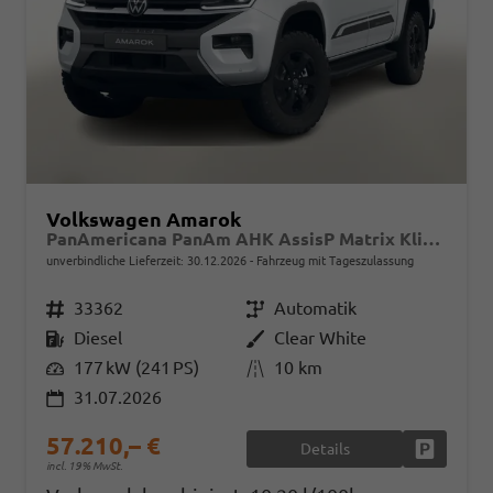
Volkswagen Amarok
PanAmericana PanAm AHK AssisP Matrix Klimaaut 18"LM
unverbindliche Lieferzeit:
30.12.2026
Fahrzeug mit Tageszulassung
Fahrzeugnr.
33362
Getriebe
Automatik
Kraftstoff
Diesel
Außenfarbe
Clear White
Leistung
177 kW (241 PS)
Kilometerstand
10 km
31.07.2026
57.210,– €
Details
Fahrzeug
incl. 19% MwSt.