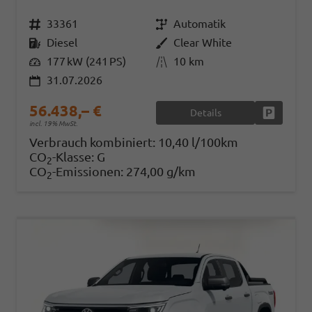
Fahrzeugnr.
33361
Getriebe
Automatik
Kraftstoff
Diesel
Außenfarbe
Clear White
Leistung
177 kW (241 PS)
Kilometerstand
10 km
31.07.2026
56.438,– €
Details
Fahrzeug
incl. 19% MwSt.
Verbrauch kombiniert:
10,40 l/100km
CO
-Klasse:
G
2
CO
-Emissionen:
274,00 g/km
2