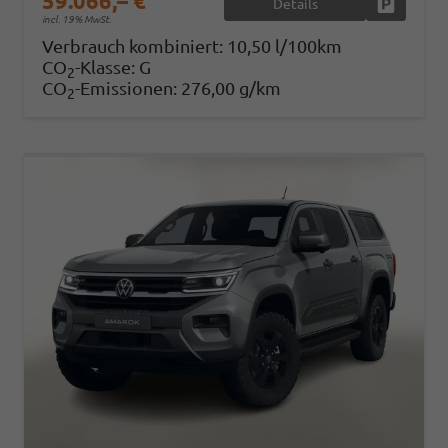
59.066,– €
Details
Fahrzeug
incl. 19% MwSt.
Verbrauch kombiniert:
10,50 l/100km
CO
-Klasse:
G
2
CO
-Emissionen:
276,00 g/km
2