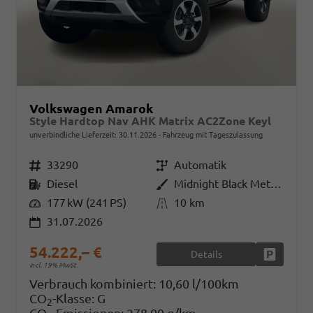
Volkswagen Amarok
Style Hardtop Nav AHK Matrix AC2Zone Keyl
unverbindliche Lieferzeit:
30.11.2026
Fahrzeug mit Tageszulassung
Fahrzeugnr.
33290
Getriebe
Automatik
Kraftstoff
Diesel
Außenfarbe
Midnight Black Metallic
Leistung
177 kW (241 PS)
Kilometerstand
10 km
31.07.2026
54.222,– €
Details
Fahrzeug
incl. 19% MwSt.
Verbrauch kombiniert:
10,60 l/100km
CO
-Klasse:
G
2