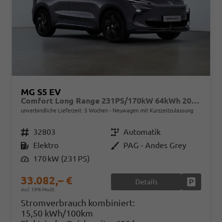
MG S5 EV
Comfort Long Range 231PS/170kW 64kWh 2025 | +7-Jahre/150.000km Werksgarantie
unverbindliche Lieferzeit:
5 Wochen
Neuwagen mit Kurzzeitzulassung
Fahrzeugnr.
32803
Getriebe
Automatik
Kraftstoff
Elektro
Außenfarbe
PAG - Andes Grey
Leistung
170 kW (231 PS)
33.082,– €
Details
Fahrzeug
incl. 19% MwSt.
Stromverbrauch kombiniert:
15,50 kWh/100km