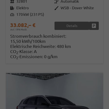
Fahrzeugnr.
32801
Getriebe
Automatik
Kraftstoff
Elektro
Außenfarbe
WSB - Dover White
Leistung
170 kW (231 PS)
33.082,– €
Details
Fahrzeug
incl. 19% MwSt.
Stromverbrauch kombiniert:
15,50 kWh/100km
Elektrische Reichweite:
480 km
CO
-Klasse:
A
2
CO
-Emissionen:
0 g/km
2