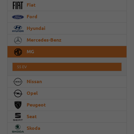
Fiat
Ford
Hyundai
Mercedes-Benz
MG
S5 EV
Nissan
Opel
Peugeot
Seat
Skoda