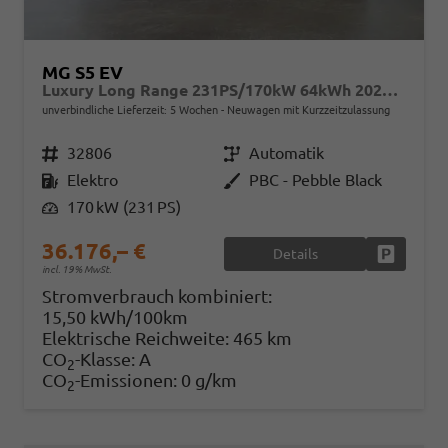
MG S5 EV
Luxury Long Range 231PS/170kW 64kWh 2025 | +7-Jahre/150.000km Werksgarantie
unverbindliche Lieferzeit:
5 Wochen
Neuwagen mit Kurzzeitzulassung
Fahrzeugnr.
32806
Getriebe
Automatik
Kraftstoff
Elektro
Außenfarbe
PBC - Pebble Black
Leistung
170 kW (231 PS)
36.176,– €
Details
Fahrzeug
incl. 19% MwSt.
Stromverbrauch kombiniert:
15,50 kWh/100km
Elektrische Reichweite:
465 km
CO
-Klasse:
A
2
CO
-Emissionen:
0 g/km
2