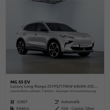
MG S5 EV
Luxury Long Range 231PS/170kW 64kWh 2025 | +7-Jahre/150.000km Werksgarantie
unverbindliche Lieferzeit:
5 Wochen
Neuwagen mit Kurzzeitzulassung
Fahrzeugnr.
32807
Getriebe
Automatik
Kraftstoff
Elektro
Außenfarbe
SSA - Cosmic Silver