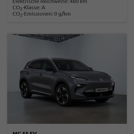
Elektrische Reichweite:
480 km
CO
-Klasse:
A
2
CO
-Emissionen:
0 g/km
2
MG S5 EV