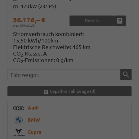
Leistung
170 kW (231 PS)
36.176,– €
Details
Fahrzeug
incl. 19% MwSt.
Stromverbrauch kombiniert:
15,50 kWh/100km
Elektrische Reichweite:
465 km
CO
-Klasse:
A
2
CO
-Emissionen:
0 g/km
2
Fahrzeugnr.
Geparkte Fahrzeuge (
0
)
Audi
BMW
Cupra