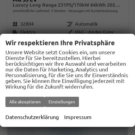
Luxury Long Range 231PS/170kW 64kWh 2025 | +7-Jahre/150.000km Werksgarantie
unverbindliche Lieferzeit:
5 Wochen
Neuwagen mit Kurzzeitzulassung
Fahrzeugnr.
32804
Getriebe
Automatik
Kraftstoff
Elektro
Außenfarbe
PAG - Andes Grey
Leistung
170 kW (231 PS)
Wir respektieren Ihre Privatsphäre
Unsere Website setzt Cookies ein, um unsere
36.176,– €
Details
Fahrzeug
Dienste für Sie bereitzustellen. Hierbei
incl. 19% MwSt.
berücksichtigen wir Ihre Auswahl und verarbeiten
Stromverbrauch kombiniert:
nur die Daten für Marketing, Analytics und
15,50 kWh/100km
Personalisierung, für die Sie uns Ihr Einverständnis
Elektrische Reichweite:
465 km
geben. Sie können Ihre Einwilligung jederzeit mit
CO
-Klasse:
A
Wirkung für die Zukunft widerrufen.
2
CO
-Emissionen:
0 g/km
2
Alle akzeptieren
Einstellungen
Datenschutzerklärung
Impressum