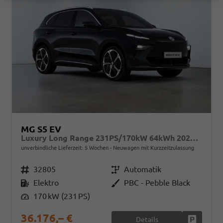
MG S5 EV
Luxury Long Range 231PS/170kW 64kWh 2025 | +7-Jahre/150.000km Werksgarantie
unverbindliche Lieferzeit:
5 Wochen
Neuwagen mit Kurzzeitzulassung
Fahrzeugnr.
32805
Getriebe
Automatik
Kraftstoff
Elektro
Außenfarbe
PBC - Pebble Black
Leistung
170 kW (231 PS)
36.176,– €
Details
Fahrzeug