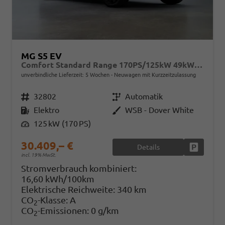
MG S5 EV
Comfort Standard Range 170PS/125kW 49kWh 2025 | +7-Jahre/150.000km Werksgarantie
unverbindliche Lieferzeit:
5 Wochen
Neuwagen mit Kurzzeitzulassung
Fahrzeugnr.
32802
Getriebe
Automatik
Kraftstoff
Elektro
Außenfarbe
WSB - Dover White
Leistung
125 kW (170 PS)
30.409,– €
Details
Fahrzeug
incl. 19% MwSt.
Stromverbrauch kombiniert:
16,60 kWh/100km
Elektrische Reichweite:
340 km
CO
-Klasse:
A
2
CO
-Emissionen:
0 g/km
2