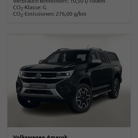
Verbrauch kombiniert:
10,50 l/100km
CO
-Klasse:
G
2
CO
-Emissionen:
276,00 g/km
2
Volkswagen Amarok