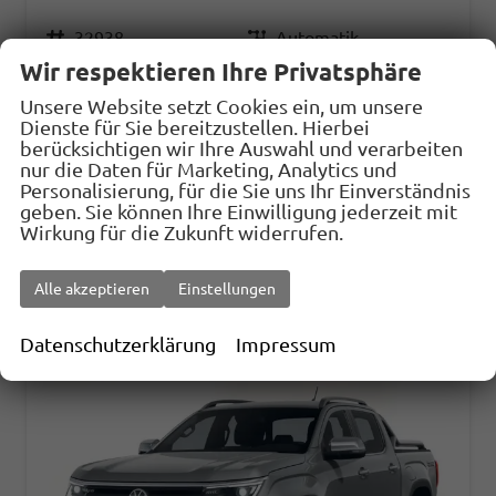
Fahrzeugnr.
32938
Getriebe
Automatik
Wir respektieren Ihre Privatsphäre
Kraftstoff
Diesel
Außenfarbe
dark grey metallic
Leistung
177 kW (241 PS)
Kilometerstand
10 km
Unsere Website setzt Cookies ein, um unsere
Dienste für Sie bereitzustellen. Hierbei
31.07.2026
berücksichtigen wir Ihre Auswahl und verarbeiten
nur die Daten für Marketing, Analytics und
57.392,– €
Details
Fahrzeug
Personalisierung, für die Sie uns Ihr Einverständnis
incl. 19% MwSt.
geben. Sie können Ihre Einwilligung jederzeit mit
Verbrauch kombiniert:
10,40 l/100km
Wirkung für die Zukunft widerrufen.
CO
-Klasse:
G
2
CO
-Emissionen:
274,00 g/km
2
Alle akzeptieren
Einstellungen
Datenschutzerklärung
Impressum