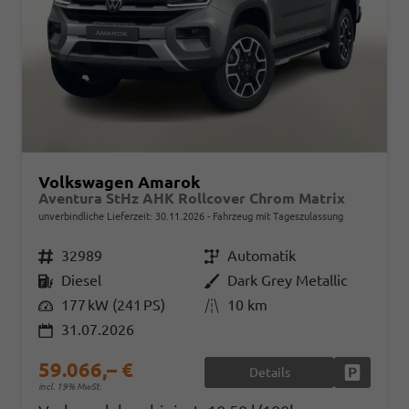
Volkswagen Amarok
Aventura StHz AHK Rollcover Chrom Matrix
unverbindliche Lieferzeit:
30.11.2026
Fahrzeug mit Tageszulassung
Fahrzeugnr.
32989
Getriebe
Automatik
Kraftstoff
Diesel
Außenfarbe
Dark Grey Metallic
Leistung
177 kW (241 PS)
Kilometerstand
10 km
31.07.2026
59.066,– €
Details
Fahrzeug
incl. 19% MwSt.