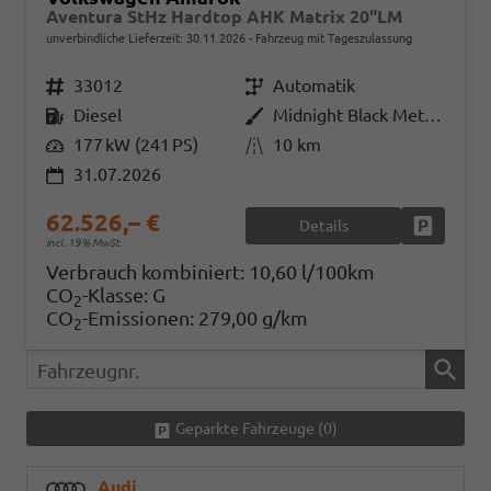
Aventura StHz Hardtop AHK Matrix 20"LM
unverbindliche Lieferzeit:
30.11.2026
Fahrzeug mit Tageszulassung
Fahrzeugnr.
33012
Getriebe
Automatik
Kraftstoff
Diesel
Außenfarbe
Midnight Black Metallic
Leistung
177 kW (241 PS)
Kilometerstand
10 km
31.07.2026
62.526,– €
Details
Fahrzeug
incl. 19% MwSt.
Verbrauch kombiniert:
10,60 l/100km
CO
-Klasse:
G
2
CO
-Emissionen:
279,00 g/km
2
Fahrzeugnr.
Geparkte Fahrzeuge (
0
)
Audi