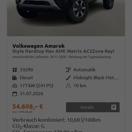
Volkswagen Amarok
Style Hardtop Nav AHK Matrix AC2Zone Keyl
unverbindliche Lieferzeit:
30.11.2026
Fahrzeug mit Tageszulassung
Fahrzeugnr.
33290
Getriebe
Automatik
Kraftstoff
Diesel
Außenfarbe
Midnight Black Metallic
Leistung
177 kW (241 PS)
Kilometerstand
10 km
31.07.2026
54.608,– €
Details
Fahrzeug
incl. 19% MwSt.
Verbrauch kombiniert:
10,60 l/100km
CO
-Klasse:
G
2