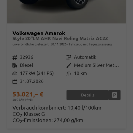
Volkswagen Amarok
Style 20"LM AHK Navi Reling Matrix AC2Z
unverbindliche Lieferzeit:
30.11.2026
Fahrzeug mit Tageszulassung
Fahrzeugnr.
32936
Getriebe
Automatik
Kraftstoff
Diesel
Außenfarbe
Medium Silver Metallic
Leistung
177 kW (241 PS)
Kilometerstand
10 km
31.07.2026
53.021,– €
Details
Fahrzeug
incl. 19% MwSt.
Verbrauch kombiniert:
10,40 l/100km
CO
-Klasse:
G
2
CO
-Emissionen:
274,00 g/km
2