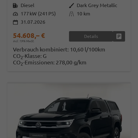
Kraftstoff
Diesel
Außenfarbe
Dark Grey Metallic
Leistung
177 kW (241 PS)
Kilometerstand
10 km
31.07.2026
54.608,– €
Details
Fahrzeug
incl. 19% MwSt.
Verbrauch kombiniert:
10,60 l/100km
CO
-Klasse:
G
2
CO
-Emissionen:
278,00 g/km
2