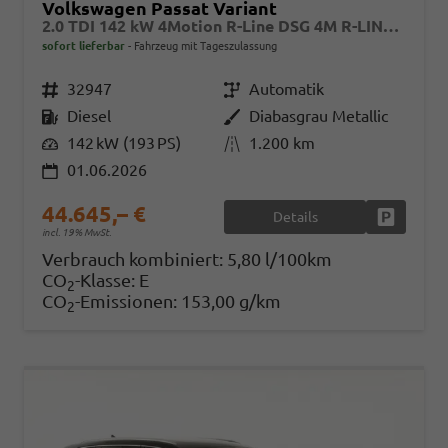
Volkswagen Passat Variant
2.0 TDI 142 kW 4Motion R-Line DSG 4M R-LINE, Pano, AHK, IQ.Light, HUD, 19-Zoll, AreaView, Navi, Side
sofort lieferbar
Fahrzeug mit Tageszulassung
Fahrzeugnr.
32947
Getriebe
Automatik
Kraftstoff
Diesel
Außenfarbe
Diabasgrau Metallic
Leistung
142 kW (193 PS)
Kilometerstand
1.200 km
01.06.2026
44.645,– €
Details
Fahrzeug
incl. 19% MwSt.
Verbrauch kombiniert:
5,80 l/100km
CO
-Klasse:
E
2
CO
-Emissionen:
153,00 g/km
2