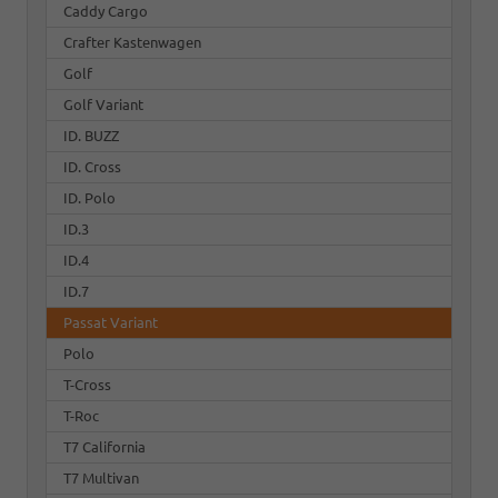
Caddy Cargo
Crafter Kastenwagen
Golf
Golf Variant
ID. BUZZ
ID. Cross
ID. Polo
ID.3
ID.4
ID.7
Passat Variant
Polo
T-Cross
T-Roc
T7 California
T7 Multivan