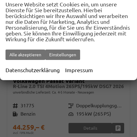
Unsere Website setzt Cookies ein, um unsere
Dienste für Sie bereitzustellen. Hierbei
berücksichtigen wir Ihre Auswahl und verarbeiten
nur die Daten für Marketing, Analytics und
Personalisierung, für die Sie uns Ihr Einverständnis
geben. Sie können Ihre Einwilligung jederzeit mit
Wirkung für die Zukunft widerrufen.
Alle akzeptieren
Einstellungen
Datenschutzerklärung
Impressum
Volkswagen Passat Variant
R-Line 2.0 TSI 4Motion 265PS/195kW DSG7 2026
unverbindliche Lieferzeit: Ca. 4-5 Monate
Neuwagen
Fahrzeugnr.
31775
Getriebe
Doppelkupplungsgetriebe (DSG)
Kraftstoff
Benzin
Leistung
195 kW (265 PS)
44.259,– €
Details
Fahrzeug
incl. 19% MwSt.