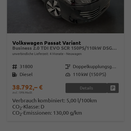
Volkswagen Passat Variant
Business 2.0 TDI EVO SCR 150PS/110kW DSG7 2026
unverbindliche Lieferzeit:
4 Monate
Neuwagen
Fahrzeugnr.
31800
Getriebe
Doppelkupplungsgetriebe (DSG)
Kraftstoff
Diesel
Leistung
110 kW (150 PS)
38.792,– €
Details
Fahrzeug
incl. 19% MwSt.
Verbrauch kombiniert:
5,00 l/100km
CO
-Klasse:
D
2
CO
-Emissionen:
130,00 g/km
2