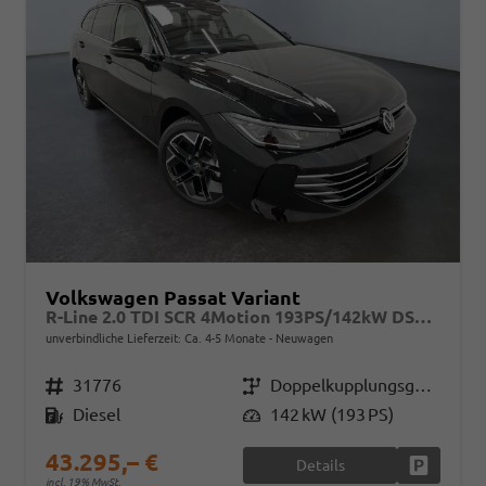
Volkswagen Passat Variant
R-Line 2.0 TDI SCR 4Motion 193PS/142kW DSG7 2026
unverbindliche Lieferzeit: Ca. 4-5 Monate
Neuwagen
Fahrzeugnr.
31776
Getriebe
Doppelkupplungsgetriebe (DSG)
Kraftstoff
Diesel
Leistung
142 kW (193 PS)
43.295,– €
Details
Fahrzeug
incl. 19% MwSt.