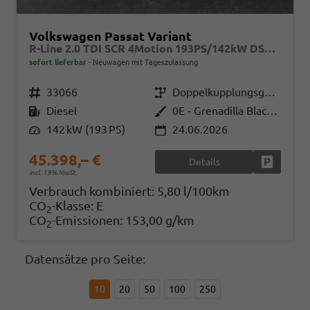
Volkswagen Passat Variant
R-Line 2.0 TDI SCR 4Motion 193PS/142kW DSG7 2026 | +AHK +PANO +Black Style +19" Schwarz LM +NAVI +RFK +TravelAssist
sofort lieferbar
Neuwagen mit Tageszulassung
Fahrzeugnr.
33066
Getriebe
Doppelkupplungsgetriebe (DSG)
Kraftstoff
Diesel
Außenfarbe
0E - Grenadilla Black Met.
Leistung
142 kW (193 PS)
24.06.2026
45.398,– €
Details
Fahrzeug
incl. 19% MwSt.
Verbrauch kombiniert:
5,80 l/100km
CO
-Klasse:
E
2
CO
-Emissionen:
153,00 g/km
2
Datensätze pro Seite:
10
20
50
100
250