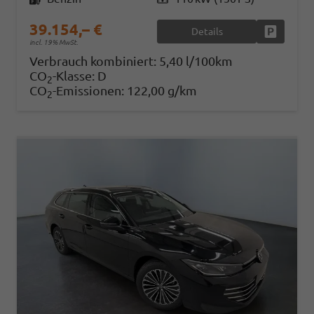
39.154,– €
Details
Fahrzeug
incl. 19% MwSt.
Verbrauch kombiniert:
5,40 l/100km
CO
-Klasse:
D
2
CO
-Emissionen:
122,00 g/km
2