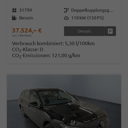
Fahrzeugnr.
31799
Getriebe
Doppelkupplungsgetriebe (DSG)
Kraftstoff
Benzin
Leistung
110 kW (150 PS)
37.524,– €
Details
Fahrzeug
incl. 19% MwSt.
Verbrauch kombiniert:
5,30 l/100km
CO
-Klasse:
D
2
CO
-Emissionen:
121,00 g/km
2