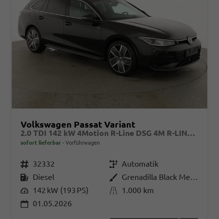
Volkswagen Passat Variant
2.0 TDI 142 kW 4Motion R-Line DSG 4M R-LINE, Pano, AHK, IQ.Light, HUD, 19-Zoll, AreaView, Navi, Side
sofort lieferbar
Vorführwagen
Fahrzeugnr.
32332
Getriebe
Automatik
Kraftstoff
Diesel
Außenfarbe
Grenadilla Black Metallic
Leistung
142 kW (193 PS)
Kilometerstand
1.000 km
01.05.2026