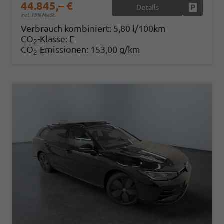
44.845,– €
Details
Fahrzeug
incl. 19% MwSt.
Verbrauch kombiniert:
5,80 l/100km
CO
-Klasse:
E
2
CO
-Emissionen:
153,00 g/km
2