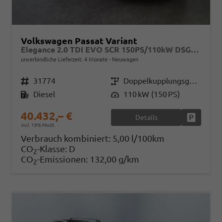
Volkswagen Passat Variant
Elegance 2.0 TDI EVO SCR 150PS/110kW DSG7 2026
unverbindliche Lieferzeit:
4 Monate
Neuwagen
Fahrzeugnr.
31774
Getriebe
Doppelkupplungsgetriebe (DSG)
Kraftstoff
Diesel
Leistung
110 kW (150 PS)
40.432,– €
Details
Fahrzeug
incl. 19% MwSt.
Verbrauch kombiniert:
5,00 l/100km
CO
-Klasse:
D
2
CO
-Emissionen:
132,00 g/km
2