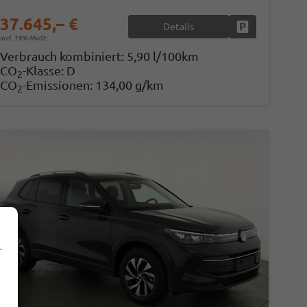
37.645,– €
Details
en
Fahrzeug parke
incl. 19% MwSt.
Verbrauch kombiniert:
5,90 l/100km
CO
-Klasse:
D
2
CO
-Emissionen:
134,00 g/km
2
r