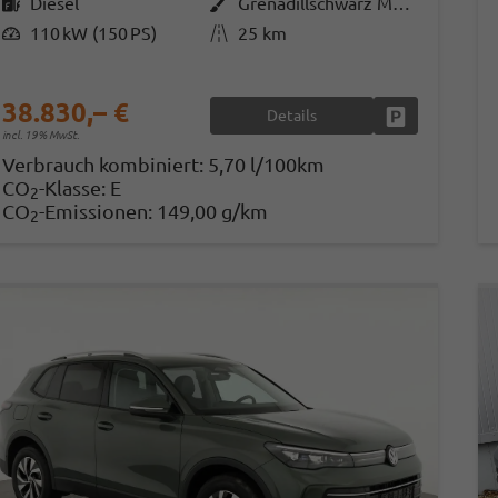
Kraftstoff
Diesel
Außenfarbe
Grenadillschwarz Metallic
Leistung
110 kW (150 PS)
Kilometerstand
25 km
38.830,– €
Details
Fahrzeug park
incl. 19% MwSt.
Verbrauch kombiniert:
5,70 l/100km
CO
-Klasse:
E
2
CO
-Emissionen:
149,00 g/km
2