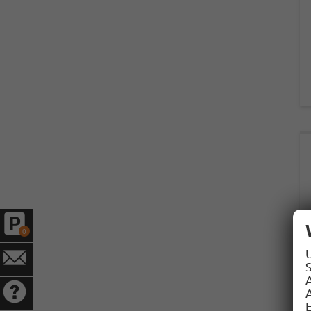
0
S
A