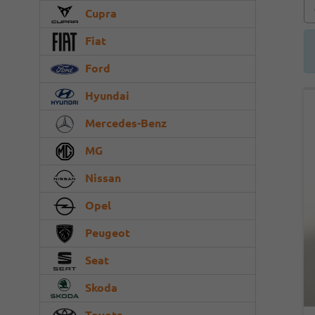
Cupra
Fiat
Ford
Hyundai
Mercedes-Benz
MG
Nissan
Opel
Peugeot
Seat
Skoda
Toyota