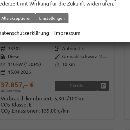
jederzeit mit Wirkung für die Zukunft widerrufen.
Alle akzeptieren
Einstellungen
Volkswagen Tiguan
DSG LED+ IQ.DRIVE 5JGar SHZ Keyl 17Z ACC
Datenschutzerklärung
Impressum
sofort lieferbar
Fahrzeug mit Tageszulassung
Fahrzeugnr.
33302
Getriebe
Automatik
Kraftstoff
Diesel
Außenfarbe
Grenadillschwarz Metallic
Leistung
110 kW (150 PS)
Kilometerstand
10 km
15.04.2026
37.857,– €
Details
Fahrzeug park
incl. 19% MwSt.
Verbrauch kombiniert:
5,30 l/100km
CO
-Klasse:
E
2
CO
-Emissionen:
139,00 g/km
2