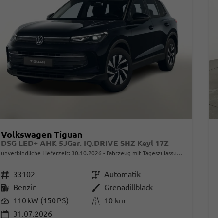
Volkswagen Tiguan
DSG LED+ AHK 5JGar. IQ.DRIVE SHZ Keyl 17Z
unverbindliche Lieferzeit:
30.10.2026
Fahrzeug mit Tageszulassung
Fahrzeugnr.
33102
Getriebe
Automatik
Kraftstoff
Benzin
Außenfarbe
Grenadillblack
Leistung
110 kW (150 PS)
Kilometerstand
10 km
31.07.2026