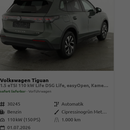
Volkswagen Tiguan
1.5 eTSI 110 kW Life DSG Life, easyOpen, Kamera, LED-Plus, Winterpaket
sofort lieferbar
Vorführwagen
Fahrzeugnr.
30245
Getriebe
Automatik
Kraftstoff
Benzin
Außenfarbe
Cipressinogrün Metallic
Leistung
110 kW (150 PS)
Kilometerstand
1.000 km
01.07.2026