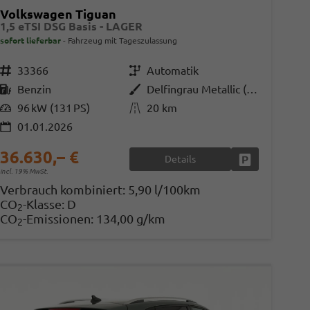
Volkswagen Tiguan
1,5 eTSI DSG Basis - LAGER
sofort lieferbar
Fahrzeug mit Tageszulassung
Fahrzeugnr.
33366
Getriebe
Automatik
Kraftstoff
Benzin
Außenfarbe
Delfingrau Metallic (B0)
Leistung
96 kW (131 PS)
Kilometerstand
20 km
01.01.2026
36.630,– €
Details
en
Fahrzeug parke
incl. 19% MwSt.
Verbrauch kombiniert:
5,90 l/100km
CO
-Klasse:
D
2
CO
-Emissionen:
134,00 g/km
2