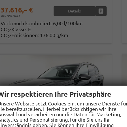
37.616,– €
Details
Fahrzeug park
incl. 19% MwSt.
Verbrauch kombiniert:
6,00 l/100km
CO
-Klasse:
E
2
CO
-Emissionen:
136,00 g/km
2
Wir respektieren Ihre Privatsphäre
Unsere Website setzt Cookies ein, um unsere Dienste fü
ie bereitzustellen. Hierbei berücksichtigen wir Ihre
Auswahl und verarbeiten nur die Daten für Marketing,
nalytics und Personalisierung, für die Sie uns Ihr
Einverständnis geben. Sie können Ihre Einwilligung