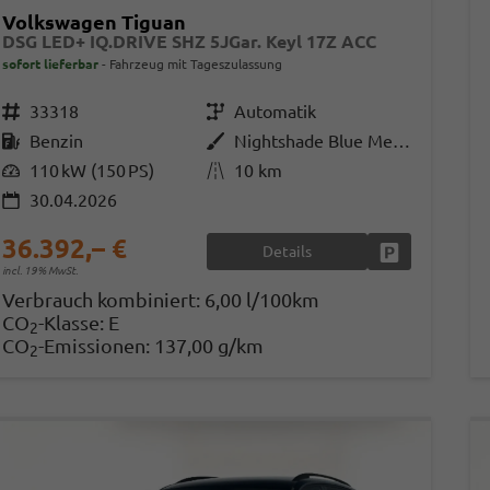
Volkswagen Tiguan
DSG LED+ IQ.DRIVE SHZ 5JGar. Keyl 17Z ACC
sofort lieferbar
Fahrzeug mit Tageszulassung
Fahrzeugnr.
33318
Getriebe
Automatik
Kraftstoff
Benzin
Außenfarbe
Nightshade Blue Metallic
Leistung
110 kW (150 PS)
Kilometerstand
10 km
30.04.2026
36.392,– €
Details
Fahrzeug park
incl. 19% MwSt.
Verbrauch kombiniert:
6,00 l/100km
CO
-Klasse:
E
2
CO
-Emissionen:
137,00 g/km
2