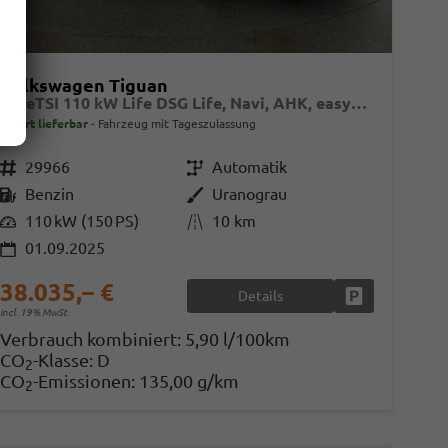
Volkswagen Tiguan
1.5 eTSI 110 kW Life DSG Life, Navi, AHK, easyOpen, LED-Plus, Kamera
sofort lieferbar
Fahrzeug mit Tageszulassung
Fahrzeugnr.
29966
Getriebe
Automatik
Kraftstoff
Benzin
Außenfarbe
Uranograu
Leistung
110 kW (150 PS)
Kilometerstand
10 km
01.09.2025
38.035,– €
Details
en
Fahrzeug parke
incl. 19% MwSt.
Verbrauch kombiniert:
5,90 l/100km
CO
-Klasse:
D
2
CO
-Emissionen:
135,00 g/km
2