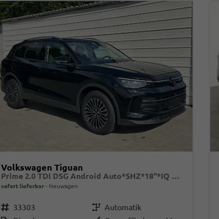
Volkswagen Tiguan
Prime 2.0 TDI DSG Android Auto*SHZ*18"*IQ Drive*360°*ACC*Keyless*LED Plus*Design Paket
sofort lieferbar
Neuwagen
Fahrzeugnr.
33303
Getriebe
Automatik