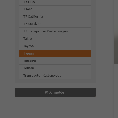
T-Cross
T-Roc
T7 California
T7 Multivan
T7 Transporter Kastenwagen
Taigo
Tayron
Tiguan
Touareg
Touran
Transporter Kastenwagen
Anmelden