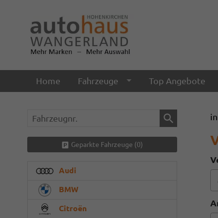
Home
Fahrzeuge
Top Angebote
Fahrzeugnr.
i
V
Geparkte Fahrzeuge (
0
)
V
Audi
BMW
A
Citroën