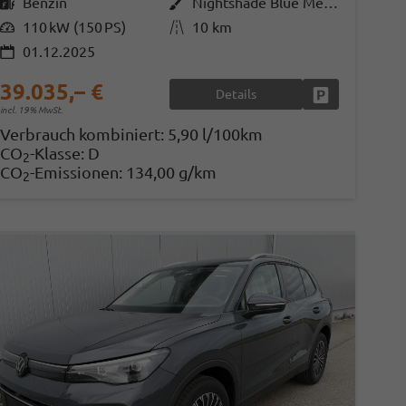
Kraftstoff
Benzin
Außenfarbe
Nightshade Blue Metallic
Leistung
110 kW (150 PS)
Kilometerstand
10 km
01.12.2025
39.035,– €
Details
en
Fahrzeug parke
incl. 19% MwSt.
Verbrauch kombiniert:
5,90 l/100km
CO
-Klasse:
D
2
CO
-Emissionen:
134,00 g/km
2