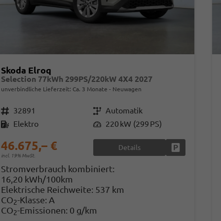
Skoda Elroq
Selection 77kWh 299PS/220kW 4X4 2027
unverbindliche Lieferzeit: Ca. 3 Monate
Neuwagen
Fahrzeugnr.
32891
Getriebe
Automatik
Kraftstoff
Elektro
Leistung
220 kW (299 PS)
46.675,– €
Details
Fahrzeug park
incl. 19% MwSt.
Stromverbrauch kombiniert:
16,20 kWh/100km
Elektrische Reichweite:
537 km
CO
-Klasse:
A
2
CO
-Emissionen:
0 g/km
2