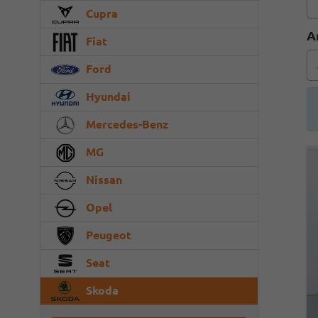
Cupra
A
Fiat
Ford
Hyundai
Mercedes-Benz
MG
Nissan
Opel
Peugeot
Seat
Skoda