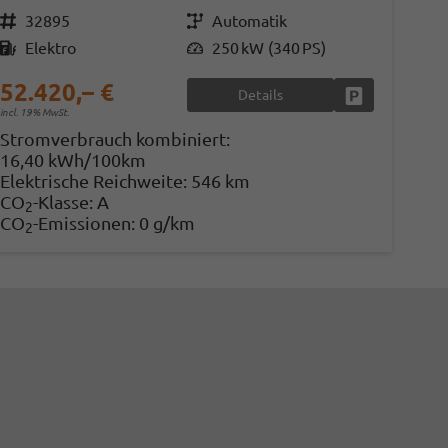
Fahrzeugnr.
32895
Getriebe
Automatik
Kraftstoff
Elektro
Leistung
250 kW (340 PS)
52.420,– €
Details
en
Fahrzeug parke
incl. 19% MwSt.
Stromverbrauch kombiniert:
16,40 kWh/100km
Elektrische Reichweite:
546 km
CO
-Klasse:
A
2
CO
-Emissionen:
0 g/km
2