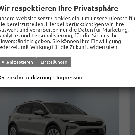
Kraftstoff
Elektro
Leistung
140 kW (190 PS)
Wir respektieren Ihre Privatsphäre
40.930,– €
Details
Fahrzeug park
Unsere Website setzt Cookies ein, um unsere Dienste fü
incl. 19% MwSt.
ie bereitzustellen. Hierbei berücksichtigen wir Ihre
Stromverbrauch kombiniert:
Auswahl und verarbeiten nur die Daten für Marketing,
nalytics und Personalisierung, für die Sie uns Ihr
16,00 kWh/100km
Einverständnis geben. Sie können Ihre Einwilligung
Elektrische Reichweite:
424 km
jederzeit mit Wirkung für die Zukunft widerrufen.
CO
-Klasse:
A
2
CO
-Emissionen:
0 g/km
2
Alle akzeptieren
Einstellungen
Datenschutzerklärung
Impressum