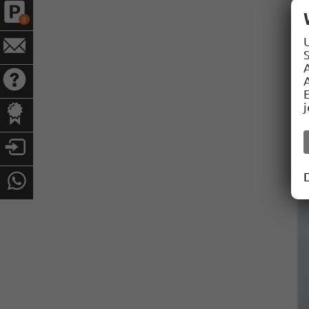
0
S
A