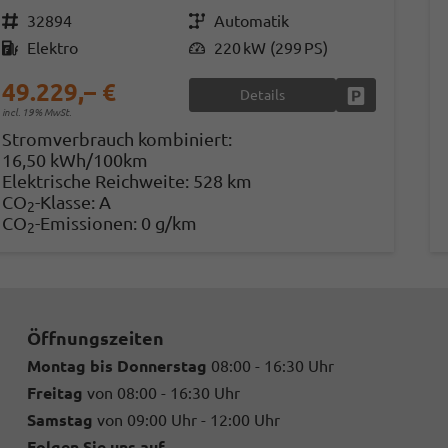
Fahrzeugnr.
32894
Getriebe
Automatik
Kraftstoff
Elektro
Leistung
220 kW (299 PS)
49.229,– €
Details
Fahrzeug park
incl. 19% MwSt.
Stromverbrauch kombiniert:
16,50 kWh/100km
Elektrische Reichweite:
528 km
CO
-Klasse:
A
2
CO
-Emissionen:
0 g/km
2
Öffnungszeiten
Montag bis Donnerstag
08:00 - 16:30 Uhr
Freitag
von 08:00 - 16:30 Uhr
Samstag
von 09:00 Uhr - 12:00 Uhr
Folgen Sie uns auf