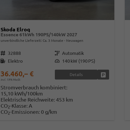
Skoda Elroq
Essence 61kWh 190PS/140kW 2027
unverbindliche Lieferzeit: Ca. 3 Monate
Neuwagen
Fahrzeugnr.
32888
Getriebe
Automatik
Kraftstoff
Elektro
Leistung
140 kW (190 PS)
36.460,– €
Details
Fahrzeug park
incl. 19% MwSt.
Stromverbrauch kombiniert:
15,10 kWh/100km
Elektrische Reichweite:
453 km
CO
-Klasse:
A
2
CO
-Emissionen:
0 g/km
2