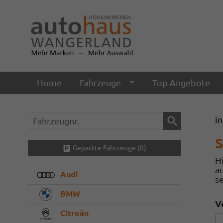
Home
Fahrzeuge
Top Angebote
Fahrzeugnr.
i
S
Geparkte Fahrzeuge (
0
)
Hi
a
Audi
s
BMW
V
Citroën