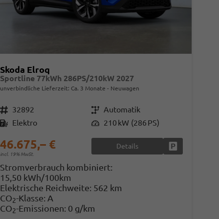
Skoda Elroq
Sportline 77kWh 286PS/210kW 2027
unverbindliche Lieferzeit: Ca. 3 Monate
Neuwagen
Fahrzeugnr.
32892
Getriebe
Automatik
Kraftstoff
Elektro
Leistung
210 kW (286 PS)
46.675,– €
Details
en
Fahrzeug parke
incl. 19% MwSt.
Stromverbrauch kombiniert:
15,50 kWh/100km
Elektrische Reichweite:
562 km
CO
-Klasse:
A
2
CO
-Emissionen:
0 g/km
2