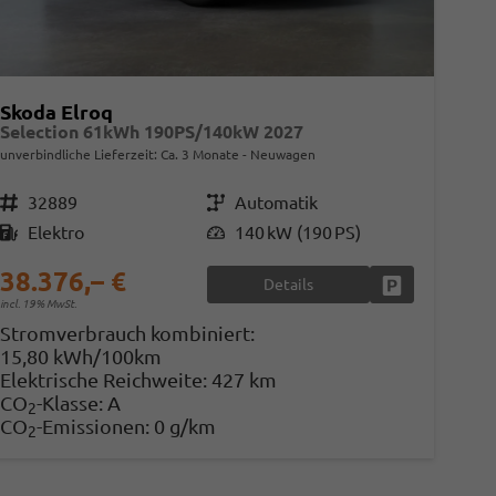
Skoda Elroq
Selection 61kWh 190PS/140kW 2027
unverbindliche Lieferzeit: Ca. 3 Monate
Neuwagen
Fahrzeugnr.
32889
Getriebe
Automatik
Kraftstoff
Elektro
Leistung
140 kW (190 PS)
38.376,– €
Details
en
Fahrzeug parke
incl. 19% MwSt.
Stromverbrauch kombiniert:
15,80 kWh/100km
Elektrische Reichweite:
427 km
CO
-Klasse:
A
2
CO
-Emissionen:
0 g/km
2