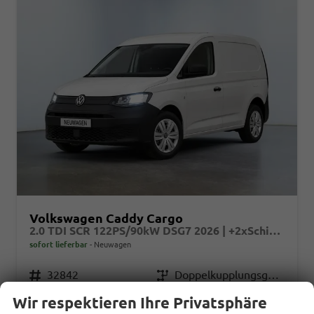
Volkswagen Caddy Cargo
2.0 TDI SCR 122PS/90kW DSG7 2026 | +2xSchiebetür +AHK +ParkAssist +RFK +PDC +ACC +LaneAssist +SideAssist +FrontAssist +LED +Licht&Sicht +Klima +Sitzhzg +KeylessStart +DigitalCockpit +10"Touch +CarPlay +Winterpaket
sofort lieferbar
Neuwagen
Fahrzeugnr.
32842
Getriebe
Doppelkupplungsgetriebe (DSG)
Kraftstoff
Diesel
Außenfarbe
B4B4 - Candy-Weiß Uni.
Wir respektieren Ihre Privatsphäre
Leistung
90 kW (122 PS)