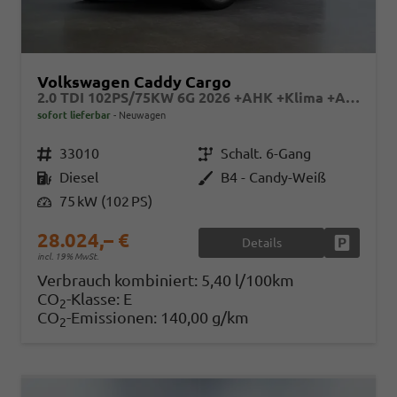
Volkswagen Caddy Cargo
2.0 TDI 102PS/75KW 6G 2026 +AHK +Klima +AppConnect +PDC +FrontAssist +LaneAssist +Tempomat +Verkehrszeichen +GJR +10"Touch
sofort lieferbar
Neuwagen
Fahrzeugnr.
33010
Getriebe
Schalt. 6-Gang
Kraftstoff
Diesel
Außenfarbe
B4 - Candy-Weiß
Leistung
75 kW (102 PS)
28.024,– €
Details
Fahrzeug
incl. 19% MwSt.
Verbrauch kombiniert:
5,40 l/100km
CO
-Klasse:
E
2
CO
-Emissionen:
140,00 g/km
2