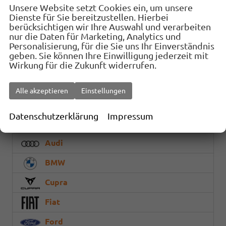
Unsere Website setzt Cookies ein, um unsere
Dienste für Sie bereitzustellen. Hierbei
34.867,– €
Details
Fahrzeug
berücksichtigen wir Ihre Auswahl und verarbeiten
incl. 19% MwSt.
nur die Daten für Marketing, Analytics und
Verbrauch kombiniert:
5,50 l/100km
Personalisierung, für die Sie uns Ihr Einverständnis
CO
-Klasse:
E
geben. Sie können Ihre Einwilligung jederzeit mit
2
Wirkung für die Zukunft widerrufen.
CO
-Emissionen:
145,00 g/km
2
Fahrzeugnr.
Alle akzeptieren
Einstellungen
Datenschutzerklärung
Impressum
Geparkte Fahrzeuge (
0
)
Audi
BMW
Cupra
Fiat
Ford