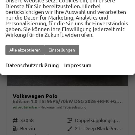
Unsere Website setzt Cookies ein, um unsere
Dienste für Sie bereitzustellen. Hierbei
berücksichtigen wir Ihre Auswahl und verarbeiten
nur die Daten für Marketing, Analytics und
Personalisierung, für die Sie uns Ihr Einverständnis
geben. Sie können Ihre Einwilligung jederzeit mit
Wirkung für die Zukunft widerrufen.
Alle akzeptieren
Einstellungen
Datenschutzerklärung
Impressum
Volkswagen Polo
Edition 1.0 TSI 95PS/70kW DSG 2026 +RFK +Getönte Heckscheiben +TravelAssist +LED
sofort lieferbar
Neuwagen mit Tageszulassung
Fahrzeugnr.
33058
Getriebe
Doppelkupplungsgetriebe (DSG)
Kraftstoff
Benzin
Außenfarbe
2T - Deep Black Perleffekt