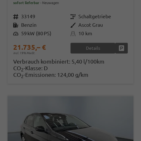
sofort lieferbar
Neuwagen
Fahrzeugnr.
33149
Getriebe
Schaltgetriebe
Kraftstoff
Benzin
Außenfarbe
Ascot Grau
Leistung
59 kW (80 PS)
Kilometerstand
10 km
21.735,– €
Details
Fahrzeug
incl. 19% MwSt.
Verbrauch kombiniert:
5,40 l/100km
CO
-Klasse:
D
2
CO
-Emissionen:
124,00 g/km
2