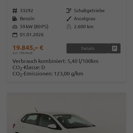
Fahrzeugnr.
33292
Getriebe
Schaltgetriebe
Kraftstoff
Benzin
Außenfarbe
Ascotgrau
Leistung
59 kW (80 PS)
Kilometerstand
2.600 km
01.01.2026
19.845,– €
Details
Fahrzeug
incl. 19% MwSt.
Verbrauch kombiniert:
5,40 l/100km
CO
-Klasse:
D
2
CO
-Emissionen:
123,00 g/km
2