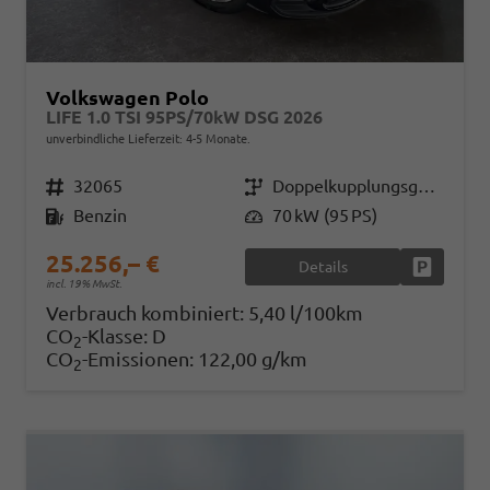
Volkswagen Polo
LIFE 1.0 TSI 95PS/70kW DSG 2026
unverbindliche Lieferzeit: 4-5 Monate.
Fahrzeugnr.
32065
Getriebe
Doppelkupplungsgetriebe (DSG)
Kraftstoff
Benzin
Leistung
70 kW (95 PS)
25.256,– €
Details
Fahrzeug
incl. 19% MwSt.
Verbrauch kombiniert:
5,40 l/100km
CO
-Klasse:
D
2
CO
-Emissionen:
122,00 g/km
2