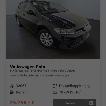
Volkswagen Polo
Edition 1.0 TSI 95PS/70kW DSG 2026
unverbindliche Lieferzeit: 4-5 Monate.
Neuwagen
Fahrzeugnr.
32067
Getriebe
Doppelkupplungsgetriebe (DSG)
Kraftstoff
Benzin
Leistung
70 kW (95 PS)
25.256,– €
Details
Fahrzeug