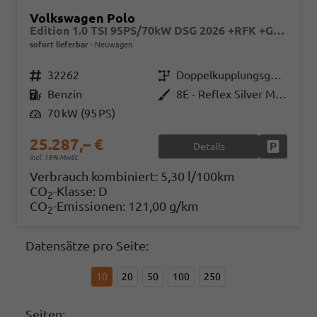
Volkswagen Polo
Edition 1.0 TSI 95PS/70kW DSG 2026 +RFK +Getönte Heckscheiben +TravelAssist +LED
sofort lieferbar
Neuwagen
Fahrzeugnr.
32262
Getriebe
Doppelkupplungsgetriebe (DSG)
Kraftstoff
Benzin
Außenfarbe
8E - Reflex Silver Met.
Leistung
70 kW (95 PS)
25.287,– €
Details
Fahrzeug
incl. 19% MwSt.
Verbrauch kombiniert:
5,30 l/100km
CO
-Klasse:
D
2
CO
-Emissionen:
121,00 g/km
2
Datensätze pro Seite:
10
20
50
100
250
Seiten: