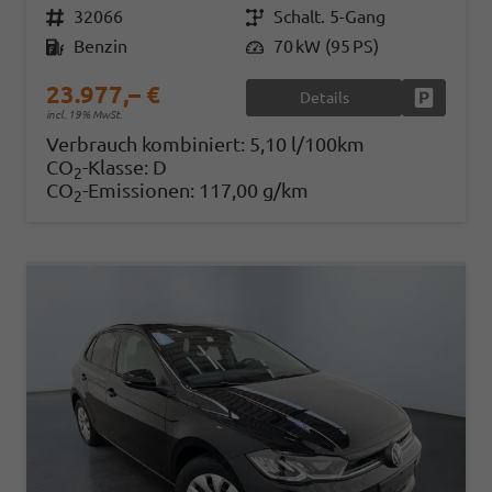
Fahrzeugnr.
32066
Getriebe
Schalt. 5-Gang
Kraftstoff
Benzin
Leistung
70 kW (95 PS)
23.977,– €
Details
Fahrzeug
incl. 19% MwSt.
Verbrauch kombiniert:
5,10 l/100km
CO
-Klasse:
D
2
CO
-Emissionen:
117,00 g/km
2