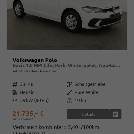
Volkswagen Polo
Basis 1.0 MPI Life, Park, Winterpaket, App-Connect, sofort
sofort lieferbar
Neuwagen
Fahrzeugnr.
33148
Getriebe
Schaltgetriebe
Kraftstoff
Benzin
Außenfarbe
Pure White
Leistung
59 kW (80 PS)
Kilometerstand
10 km
21.735,– €
Details
Fahrzeug
incl. 19% MwSt.
Verbrauch kombiniert:
5,40 l/100km
CO
-Klasse:
D