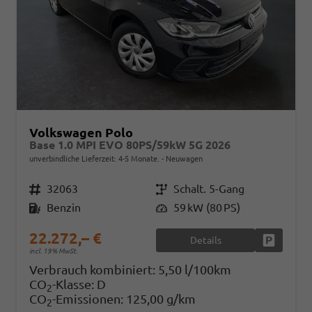
Volkswagen Polo
Base 1.0 MPI EVO 80PS/59kW 5G 2026
unverbindliche Lieferzeit: 4-5 Monate.
Neuwagen
Fahrzeugnr.
32063
Getriebe
Schalt. 5-Gang
Kraftstoff
Benzin
Leistung
59 kW (80 PS)
22.272,– €
Details
Fahrzeug
incl. 19% MwSt.
Verbrauch kombiniert:
5,50 l/100km
CO
-Klasse:
D
2
CO
-Emissionen:
125,00 g/km
2