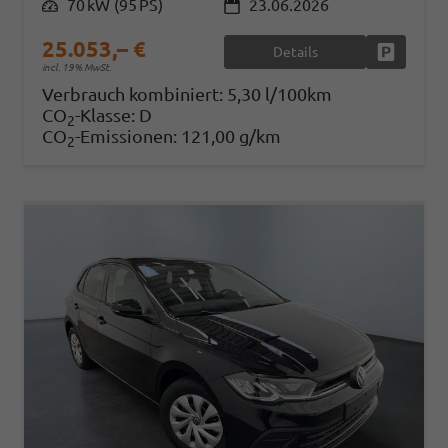
Leistung
70 kW (95 PS)
23.06.2026
25.053,– €
Details
Fahrzeug
incl. 19% MwSt.
Verbrauch kombiniert:
5,30 l/100km
CO
-Klasse:
D
2
CO
-Emissionen:
121,00 g/km
2