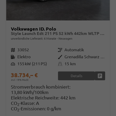
Volkswagen ID. Polo
Style Launch Edt 211 PS 52 kWh 442km WLTP 2027 +AHK +Pano +360° ParkAssistPro +ACC +TravelAssist +BlindSpot +FrontAssist +Matrix +DynamicLightAssist +Navi +CarPlay +Keyless +Sitzhzg +Lenkradhzg +Massage +Climatronic +18"Alu +V2L
unverbindliche Lieferzeit:
6 Monate
Neuwagen
Fahrzeugnr.
33052
Getriebe
Automatik
Kraftstoff
Elektro
Außenfarbe
Grenadilla Schwarz Metallic
Leistung
155 kW (211 PS)
Kilometerstand
15 km
38.734,– €
Details
Fahrzeug
incl. 19% MwSt.
Stromverbrauch kombiniert:
13,80 kWh/100km
Elektrische Reichweite:
442 km
CO
-Klasse:
A
2
CO
-Emissionen:
0 g/km
2