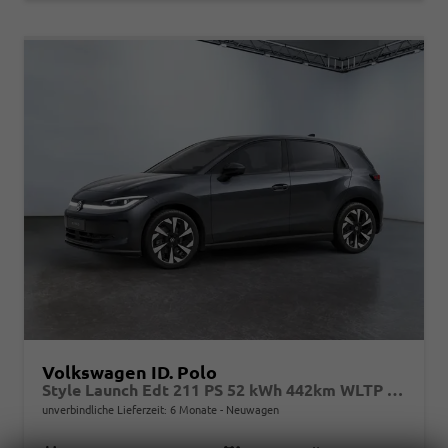
Volkswagen ID. Polo
Style Launch Edt 211 PS 52 kWh 442km WLTP 2027 +AHK +Pano +360° ParkAssistPro +ACC +TravelAssist +BlindSpot +FrontAssist +Matrix +DynamicLightAssist +Navi +CarPlay +Keyless +Sitzhzg +Lenkradhzg +Massage +Climatronic +18"Alu +V2L
unverbindliche Lieferzeit:
6 Monate
Neuwagen