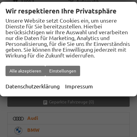
Fahrzeugnr.
33053
Getriebe
Automatik
Wir respektieren Ihre Privatsphäre
Kraftstoff
Elektro
Außenfarbe
Magnetic Grau Metallic
Leistung
155 kW (211 PS)
Kilometerstand
15 km
Unsere Website setzt Cookies ein, um unsere
Dienste für Sie bereitzustellen. Hierbei
38.734,– €
berücksichtigen wir Ihre Auswahl und verarbeiten
Details
Fahrzeug
nur die Daten für Marketing, Analytics und
incl. 19% MwSt.
Personalisierung, für die Sie uns Ihr Einverständnis
Stromverbrauch kombiniert:
geben. Sie können Ihre Einwilligung jederzeit mit
13,80 kWh/100km
Wirkung für die Zukunft widerrufen.
Elektrische Reichweite:
442 km
CO
-Klasse:
A
2
CO
-Emissionen:
0 g/km
Alle akzeptieren
Einstellungen
2
Fahrzeugnr.
Datenschutzerklärung
Impressum
Geparkte Fahrzeuge (
0
)
Audi
BMW