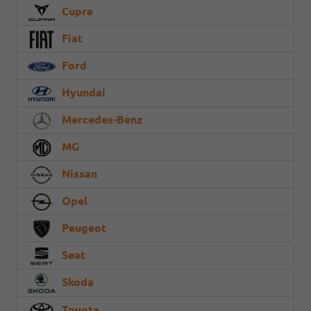
Cupra
Fiat
Ford
Hyundai
Mercedes-Benz
MG
Nissan
Opel
Peugeot
Seat
Skoda
Toyota