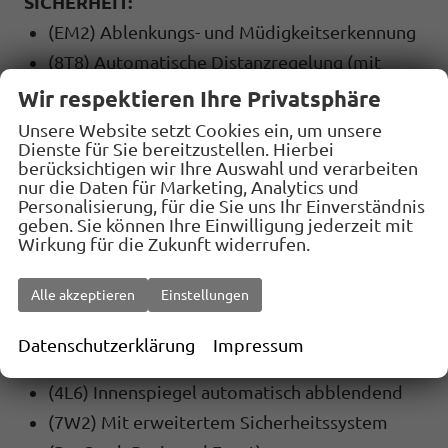
SICHERHEIT:
(EM2) Ablenkungs- und Müdigkeitserkennung
(8T8) Automatische Distanzregelung (mit
follow to stop) und Speed-Limiter
Wir respektieren Ihre Privatsphäre
(UG1) Berganfahrassistent
Unsere Website setzt Cookies ein, um unsere
Dienste für Sie bereitzustellen. Hierbei
(1AS) Elektronisches
berücksichtigen wir Ihre Auswahl und verarbeiten
Stabilisierungsprogramm (ESP)
nur die Daten für Marketing, Analytics und
Personalisierung, für die Sie uns Ihr Einverständnis
(7X2) Einparkhilfe vorne und hinten
geben. Sie können Ihre Einwilligung jederzeit mit
(4UF) Airbag FS und BFS, ohne Knieairbag, mit
Wirkung für die Zukunft widerrufen.
BFS-Deaktivierung
Alle akzeptieren
Einstellungen
(6K4) Front Assist inkl. City ANB für ACC high
(7L6) Start-Stopp Automatik
Datenschutzerklärung
Impressum
(8G4) Matrix-Beam
(4L6) Innenspiegel automatisch abblendend
(7W2) Mit erweitertem Sicherheitssystem