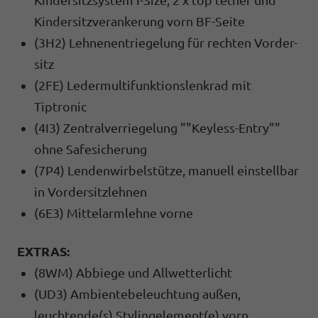
Kindersitzverankerung vorn BF-Seite
(3H2) Lehnenentriegelung für rechten Vorder-
sitz
(2FE) Ledermultifunktionslenkrad mit
Tiptronic
(4I3) Zentralverriegelung ""Keyless-Entry""
ohne Safesicherung
(7P4) Lendenwirbelstütze, manuell einstellbar
in Vordersitzlehnen
(6E3) Mittelarmlehne vorne
EXTRAS:
(8WM) Abbiege und Allwetterlicht
(UD3) Ambientebeleuchtung außen,
leuchtende(s) Stylingelement(e) vorn