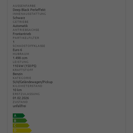
AUSSENFARBE
Deep Black Perleffekt
INNENAUSSTATTUNG
Schwarz
GETRIEBE
Automatik
ANTRIEBSACHSE
Frontantrieb
PARTIKELFILTER
1
SCHADSTOFFKLASSE
Euro 6
HUBRAUM
1.498 ccm
LEISTUNG
110 kW (150 PS)
KRAFTSTOFF
Benzin
KATEGORIE
SUV/Geländewagen/Pickup
KILOMETERSTAND
10 km
ERSTZULASSUNG
01.02.2026
ZUSTAND
unfallfrei