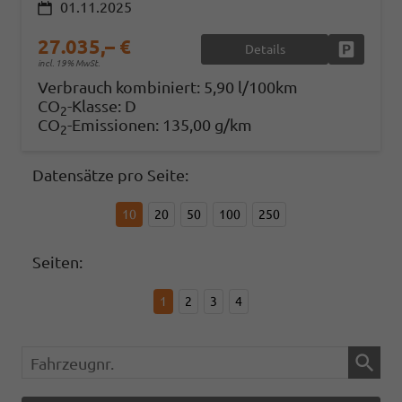
01.11.2025
27.035,– €
Details
Fahrzeug
incl. 19% MwSt.
Verbrauch kombiniert:
5,90 l/100km
CO
-Klasse:
D
2
CO
-Emissionen:
135,00 g/km
2
Datensätze pro Seite:
10
20
50
100
250
Seiten:
1
2
3
4
Fahrzeugnr.