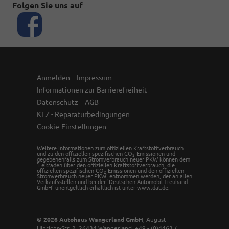
Folgen Sie uns auf
Anmelden
Impressum
Informationen zur Barrierefreiheit
Datenschutz
AGB
KFZ - Reparaturbedingungen
Cookie-Einstellungen
Weitere Informationen zum offiziellen Kraftstoffverbrauch
und zu den offiziellen spezifischen CO
-Emissionen und
2
gegebenenfalls zum Stromverbrauch neuer PKW können dem
'Leitfaden über den offiziellen Kraftstoffverbrauch, die
offiziellen spezifischen CO
-Emissionen und den offiziellen
2
Stromverbrauch neuer PKW' entnommen werden, der an allen
Verkaufsstellen und bei der 'Deutschen Automobil Treuhand
GmbH' unentgeltlich erhältlich ist unter www.dat.de.
© 2026
Autohaus Wangerland GmbH
,
August-
Hinrichs-Str. 2
,
26434
Wangerland,
+49 - (0)4463 /