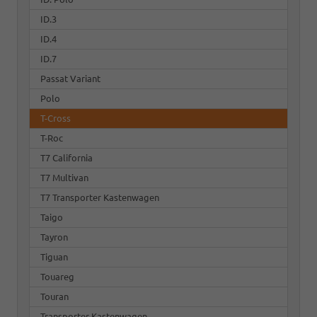
ID.3
ID.4
ID.7
Passat Variant
Polo
T-Cross
T-Roc
T7 California
T7 Multivan
T7 Transporter Kastenwagen
Taigo
Tayron
Tiguan
Touareg
Touran
Transporter Kastenwagen