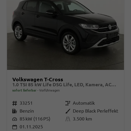
Volkswagen T-Cross
1.0 TSI 85 kW Life DSG Life, LED, Kamera, ACC, Side, Winter, 17-Zoll, 3-J. Garantie
sofort lieferbar
Vorführwagen
Fahrzeugnr.
33251
Getriebe
Automatik
Kraftstoff
Benzin
Außenfarbe
Deep Black Perleffekt
Leistung
85 kW (116 PS)
Kilometerstand
3.500 km
01.11.2025