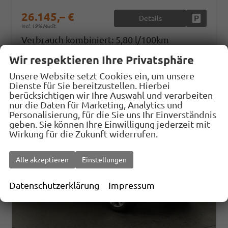
26.145,– €
Details
Fahrzeug
incl. 19% MwSt.
Verbrauch kombiniert:
5,80 l/100km
CO
-Emissionen:
133,00 g/km
2
Wir respektieren Ihre Privatsphäre
Unsere Website setzt Cookies ein, um unsere
Dienste für Sie bereitzustellen. Hierbei
berücksichtigen wir Ihre Auswahl und verarbeiten
nur die Daten für Marketing, Analytics und
Personalisierung, für die Sie uns Ihr Einverständnis
geben. Sie können Ihre Einwilligung jederzeit mit
Wirkung für die Zukunft widerrufen.
Alle akzeptieren
Einstellungen
Datenschutzerklärung
Impressum