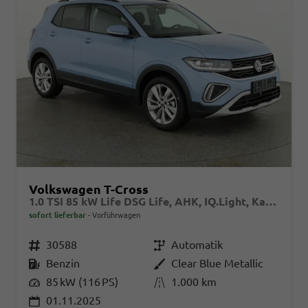
Volkswagen T-Cross
1.0 TSI 85 kW Life DSG Life, AHK, IQ.Light, Kamera, ACC, Side, Winter, 17-Zoll
sofort lieferbar
Vorführwagen
Fahrzeugnr.
30588
Getriebe
Automatik
Kraftstoff
Benzin
Außenfarbe
Clear Blue Metallic
Leistung
85 kW (116 PS)
Kilometerstand
1.000 km
01.11.2025