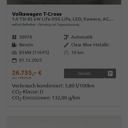
Volkswagen T-Cross
1.0 TSI 85 kW Life DSG Life, LED, Kamera, ACC, Side, Winter, 17-Zoll, 3-J. Garantie
sofort lieferbar
Fahrzeug mit Tageszulassung
Fahrzeugnr.
30978
Getriebe
Automatik
Kraftstoff
Benzin
Außenfarbe
Clear Blue Metallic
Leistung
85 kW (116 PS)
Kilometerstand
10 km
01.12.2025
26.735,– €
Details
Fahrzeug
incl. 19% MwSt.
Verbrauch kombiniert:
5,80 l/100km
CO
-Klasse:
D
2
CO
-Emissionen:
132,00 g/km
2