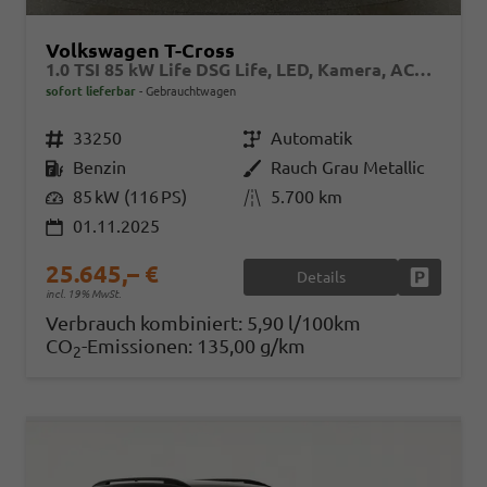
Volkswagen T-Cross
1.0 TSI 85 kW Life DSG Life, LED, Kamera, ACC, Side, Winter, 17-Zoll, 3-J. Garantie
sofort lieferbar
Gebrauchtwagen
Fahrzeugnr.
33250
Getriebe
Automatik
Kraftstoff
Benzin
Außenfarbe
Rauch Grau Metallic
Leistung
85 kW (116 PS)
Kilometerstand
5.700 km
01.11.2025
25.645,– €
Details
Fahrzeug
incl. 19% MwSt.
Verbrauch kombiniert:
5,90 l/100km
CO
-Emissionen:
135,00 g/km
2