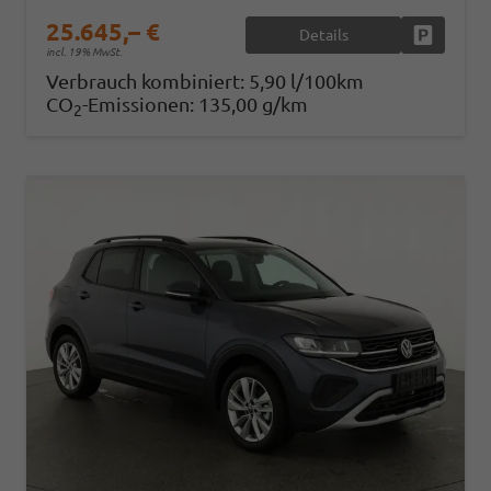
25.645,– €
Details
Fahrzeug
incl. 19% MwSt.
Verbrauch kombiniert:
5,90 l/100km
CO
-Emissionen:
135,00 g/km
2