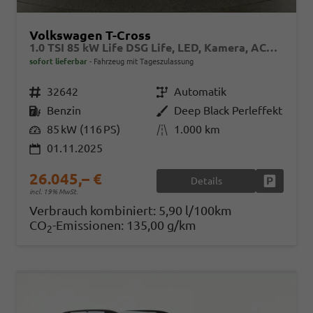
Volkswagen T-Cross
1.0 TSI 85 kW Life DSG Life, LED, Kamera, ACC, Side, Winter, 17-Zoll, 3-J. Garantie
sofort lieferbar
Fahrzeug mit Tageszulassung
Fahrzeugnr.
32642
Getriebe
Automatik
Kraftstoff
Benzin
Außenfarbe
Deep Black Perleffekt
Leistung
85 kW (116 PS)
Kilometerstand
1.000 km
01.11.2025
26.045,– €
Details
Fahrzeug
incl. 19% MwSt.
Verbrauch kombiniert:
5,90 l/100km
CO
-Emissionen:
135,00 g/km
2