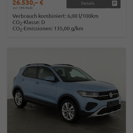
26.530,– €
Details
Fahrzeug
incl. 19% MwSt.
Verbrauch kombiniert:
6,00 l/100km
CO
-Klasse:
D
2
CO
-Emissionen:
135,00 g/km
2