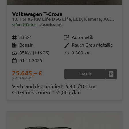
Volkswagen T-Cross
1.0 TSI 85 kW Life DSG Life, LED, Kamera, ACC, Side, Winter, 17-Zoll, 3-J. Garantie
sofort lieferbar
Gebrauchtwagen
Fahrzeugnr.
33321
Getriebe
Automatik
Kraftstoff
Benzin
Außenfarbe
Rauch Grau Metallic
Leistung
85 kW (116 PS)
Kilometerstand
3.300 km
01.11.2025
25.645,– €
Details
Fahrzeug
incl. 19% MwSt.
Verbrauch kombiniert:
5,90 l/100km
CO
-Emissionen:
135,00 g/km
2