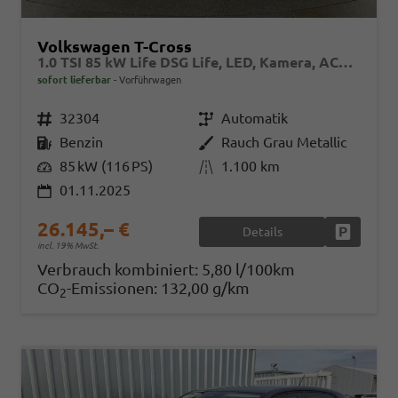
Volkswagen T-Cross
1.0 TSI 85 kW Life DSG Life, LED, Kamera, ACC, Side, Winter, 17-Zoll, 3-J. Garantie
sofort lieferbar
Vorführwagen
Fahrzeugnr.
32304
Getriebe
Automatik
Kraftstoff
Benzin
Außenfarbe
Rauch Grau Metallic
Leistung
85 kW (116 PS)
Kilometerstand
1.100 km
01.11.2025
26.145,– €
Details
Fahrzeug
incl. 19% MwSt.
Verbrauch kombiniert:
5,80 l/100km
CO
-Emissionen:
132,00 g/km
2