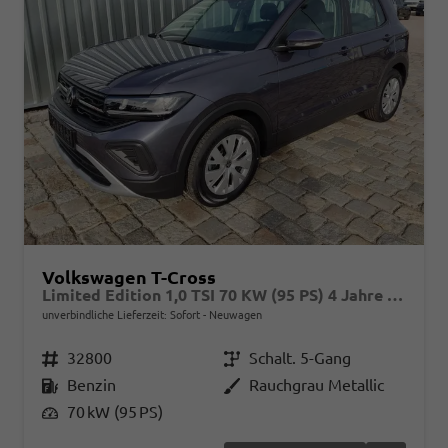
Volkswagen T-Cross
Limited Edition 1,0 TSI 70 KW (95 PS) 4 Jahre Garantie-2x PDC-App Connect-Sofort
unverbindliche Lieferzeit: Sofort
Neuwagen
Fahrzeugnr.
32800
Getriebe
Schalt. 5-Gang
Kraftstoff
Benzin
Außenfarbe
Rauchgrau Metallic
Leistung
70 kW (95 PS)