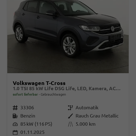
Volkswagen T-Cross
1.0 TSI 85 kW Life DSG Life, LED, Kamera, ACC, Side, Winter, 17-Zoll, 3-J. Garantie
sofort lieferbar
Gebrauchtwagen
Fahrzeugnr.
33306
Getriebe
Automatik
Kraftstoff
Benzin
Außenfarbe
Rauch Grau Metallic
Leistung
85 kW (116 PS)
Kilometerstand
5.000 km
01.11.2025