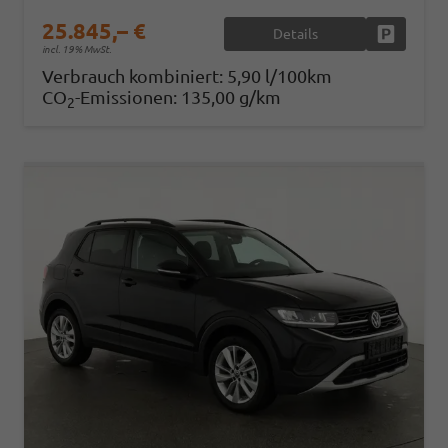
25.845,– €
Details
Fahrzeug
incl. 19% MwSt.
Verbrauch kombiniert:
5,90 l/100km
CO
-Emissionen:
135,00 g/km
2