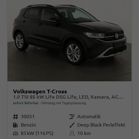
Volkswagen T-Cross
1.0 TSI 85 kW Life DSG Life, LED, Kamera, ACC, Side, Winter, 17-Zoll, 3-J. Garantie
sofort lieferbar
Fahrzeug mit Tageszulassung
Fahrzeugnr.
30051
Getriebe
Automatik
Kraftstoff
Benzin
Außenfarbe
Deep Black Perleffekt
Leistung
85 kW (116 PS)
Kilometerstand
10 km