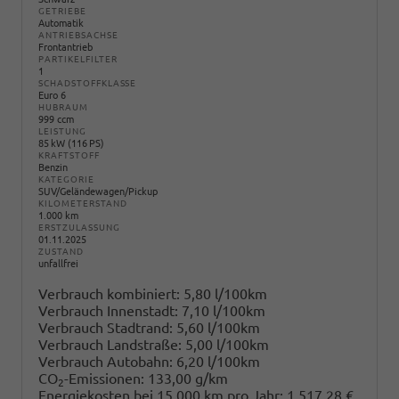
GETRIEBE
Automatik
ANTRIEBSACHSE
Frontantrieb
PARTIKELFILTER
1
SCHADSTOFFKLASSE
Euro 6
HUBRAUM
999 ccm
LEISTUNG
85 kW (116 PS)
KRAFTSTOFF
Benzin
KATEGORIE
SUV/Geländewagen/Pickup
KILOMETERSTAND
1.000 km
ERSTZULASSUNG
01.11.2025
ZUSTAND
unfallfrei
Verbrauch kombiniert:
5,80 l/100km
Verbrauch Innenstadt:
7,10 l/100km
Verbrauch Stadtrand:
5,60 l/100km
Verbrauch Landstraße:
5,00 l/100km
Verbrauch Autobahn:
6,20 l/100km
CO
-Emissionen:
133,00 g/km
2
Energiekosten bei 15.000 km pro Jahr:
1.517,28 €