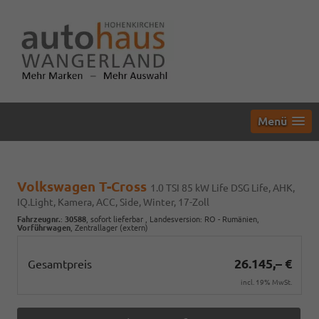
Menü
Volkswagen T-Cross
1.0 TSI 85 kW Life DSG Life, AHK,
IQ.Light, Kamera, ACC, Side, Winter, 17-Zoll
Fahrzeugnr.
:
30588
,
sofort lieferbar
, Landesversion: RO - Rumänien,
Vorführwagen
, Zentrallager (extern)
26.145,– €
Gesamtpreis
incl. 19% MwSt.