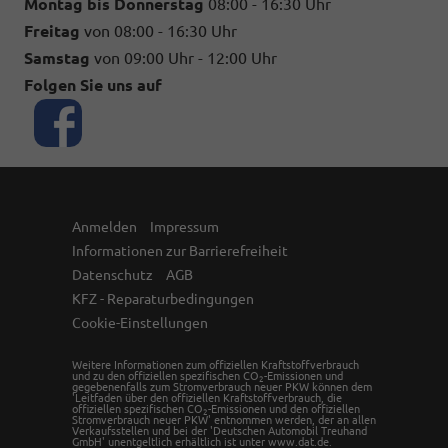
Montag bis Donnerstag
08:00 - 16:30 Uhr
Freitag
von 08:00 - 16:30 Uhr
Samstag
von 09:00 Uhr - 12:00 Uhr
Folgen Sie uns auf
Anmelden
Impressum
Informationen zur Barrierefreiheit
Datenschutz
AGB
KFZ - Reparaturbedingungen
Cookie-Einstellungen
Weitere Informationen zum offiziellen Kraftstoffverbrauch
und zu den offiziellen spezifischen CO
-Emissionen und
2
gegebenenfalls zum Stromverbrauch neuer PKW können dem
'Leitfaden über den offiziellen Kraftstoffverbrauch, die
offiziellen spezifischen CO
-Emissionen und den offiziellen
2
Stromverbrauch neuer PKW' entnommen werden, der an allen
Verkaufsstellen und bei der 'Deutschen Automobil Treuhand
GmbH' unentgeltlich erhältlich ist unter www.dat.de.