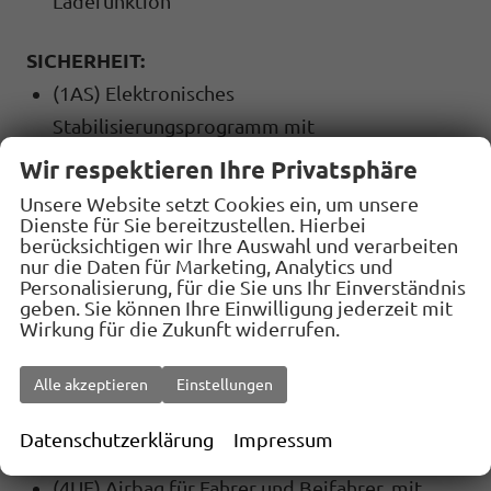
Ladefunktion
SICHERHEIT:
(1AS) Elektronisches
Stabilisierungsprogramm mit
Gegenlenkunterstützung, ABS, ASR, EDS, MSR
Wir respektieren Ihre Privatsphäre
und Gespannstabilisierung
Unsere Website setzt Cookies ein, um unsere
(8G4) Dynamischer Fernlichtassistent
Dienste für Sie bereitzustellen. Hierbei
berücksichtigen wir Ihre Auswahl und verarbeiten
""Dynamic Light Assist""
nur die Daten für Marketing, Analytics und
Personalisierung, für die Sie uns Ihr Einverständnis
(4L6) Innenspiegel automatisch abblendend
geben. Sie können Ihre Einwilligung jederzeit mit
(UG1) Berganfahrassistent
Wirkung für die Zukunft widerrufen.
(EM2) Ablenkungs- und Müdigkeitserkennung
Alle akzeptieren
Einstellungen
(8T8) Automatische Distanzregelung ACC
""stop & go"", mit Geschwindigkeitsbegrenzer
Datenschutzerklärung
Impressum
(7X2) Einparkhilfe vorne und hinten
(4UF) Airbag für Fahrer und Beifahrer, mit