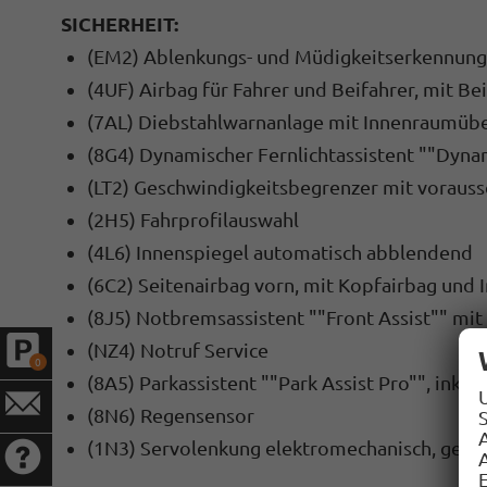
SICHERHEIT:
(EM2) Ablenkungs- und Müdigkeitserkennung
(4UF) Airbag für Fahrer und Beifahrer, mit Be
(7AL) Diebstahlwarnanlage mit Innenraumüb
(8G4) Dynamischer Fernlichtassistent ""Dynam
(LT2) Geschwindigkeitsbegrenzer mit voraus
(2H5) Fahrprofilauswahl
(4L6) Innenspiegel automatisch abblendend
(6C2) Seitenairbag vorn, mit Kopfairbag und 
(8J5) Notbremsassistent ""Front Assist"" mi
(NZ4) Notruf Service
0
(8A5) Parkassistent ""Park Assist Pro"", inkl. 
(8N6) Regensensor
S
(1N3) Servolenkung elektromechanisch, gesc
A