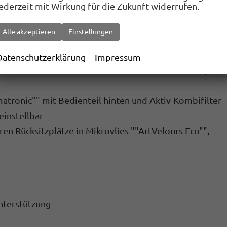
jederzeit mit Wirkung für die Zukunft widerrufen.
Alle akzeptieren
Einstellungen
 und heranklappbar
Datenschutzerklärung
Impressum
n äußeren Rücksitzen sowie auf dem Beifahrersitz, i-
atronic"" mit Bedienteil hinten und Aktiv-Kombifilter
einstellbar
en Rücksitzplätze in Mikrovlies ""ArtVelours Eco"",
nterstützung