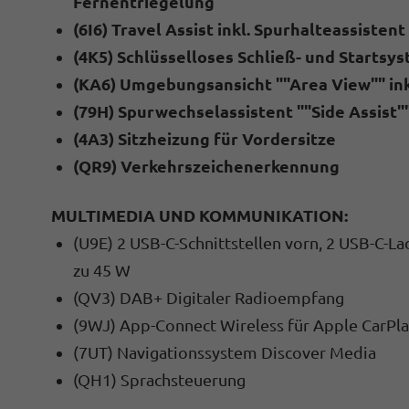
Fernentriegelung
(6I6) Travel Assist inkl. Spurhalteassistent
(4K5) Schlüsselloses Schließ- und Startsy
(KA6) Umgebungsansicht ""Area View"" in
(79H) Spurwechselassistent ""Side Assist
(4A3) Sitzheizung für Vordersitze
(QR9) Verkehrszeichenerkennung
MULTIMEDIA UND KOMMUNIKATION:
(U9E) 2 USB-C-Schnittstellen vorn, 2 USB-C-L
zu 45 W
(QV3) DAB+ Digitaler Radioempfang
(9WJ) App-Connect Wireless für Apple CarPl
(7UT) Navigationssystem Discover Media
(QH1) Sprachsteuerung