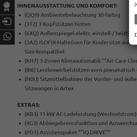
INNENAUSSTATTUNG UND KOMFORT:
(QQ9) Ambientebeleuchtung 30-farbig
(3T2) 3 Kopfstützen hinten
(6XQ) Außenspiegel elektr. einstell-/ heizbar
(3A2) ISOFIX-Halteösen für Kindersitze auf de
Size-kompatibel
(KH7) 3-Zonen Klimaautomatik ""Air Care Clim
(8I6) Lendenwirbelstützen vorn pneumatisch 
(N0U) Sitzmittelbahnen der Vorder- und äußer
Sitzwangen in Artex
EXTRAS:
(KB3) 11 kW AC-Ladeleistung (Wechselstrom)
(4G3) Abbiegebremsfunktion und Ausweichu
(PD1) Assistenzpaket ""IQ.DRIVE""