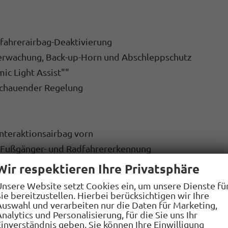
ifahrerairbag-Deaktivierung
erwachung, Back-up-Horn und Abschleppschutz
ic Light Assist""
schauender Regelung
Interaktionsairbag vorn
t Fußgänger- und Radfahrererkennung
Wir respektieren Ihre Privatsphäre
Einparkhilfe
Unsere Website setzt Cookies ein, um unsere Dienste fü
ie bereitzustellen. Hierbei berücksichtigen wir Ihre
Auswahl und verarbeiten nur die Daten für Marketing,
hwindigkeitsabhängig geregelt
nalytics und Personalisierung, für die Sie uns Ihr
Einverständnis geben. Sie können Ihre Einwilligung