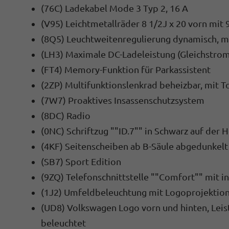
(76C) Ladekabel Mode 3 Typ 2, 16 A
(V95) Leichtmetallräder 8 1/2J x 20 vorn mit 9
(8Q5) Leuchtweitenregulierung dynamisch, m
(LH3) Maximale DC-Ladeleistung (Gleichstrom
(FT4) Memory-Funktion für Parkassistent
(2ZP) Multifunktionslenkrad beheizbar, mit 
(7W7) Proaktives Insassenschutzsystem
(8DC) Radio
(0NC) Schriftzug ""ID.7"" in Schwarz auf der 
(4KF) Seitenscheiben ab B-Säule abgedunkelt
(SB7) Sport Edition
(9ZQ) Telefonschnittstelle ""Comfort"" mit i
(1J2) Umfeldbeleuchtung mit Logoprojektio
(UD8) Volkswagen Logo vorn und hinten, Lei
beleuchtet