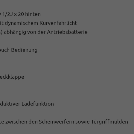
 1/2J x 20 hinten
it dynamischem Kurvenfahrlicht
) abhängig von der Antriebsbatterie
Touch-Bedienung
Heckklappe
nduktiver Ladefunktion
n
ste zwischen den Scheinwerfern sowie Türgriffmulden