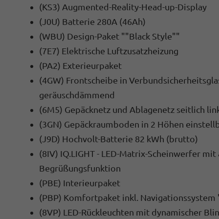
(KS3) Augmented-Reality-Head-up-Display
(J0U) Batterie 280A (46Ah)
(WBU) Design-Paket ""Black Style""
(7E7) Elektrische Luftzusatzheizung
(PA2) Exterieurpaket
(4GW) Frontscheibe in Verbundsicherheitsglas
geräuschdämmend
(6M5) Gepäcknetz und Ablagenetz seitlich lin
(3GN) Gepäckraumboden in 2 Höhen einstellb
(J9D) Hochvolt-Batterie 82 kWh (brutto)
(8IV) IQ.LIGHT - LED-Matrix-Scheinwerfer mit 
Begrüßungsfunktion
(PBE) Interieurpaket
(PBP) Komfortpaket inkl. Navigationssystem 
(8VP) LED-Rückleuchten mit dynamischer Bli