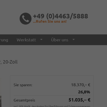
+49 (0)4463/5888
...Rufen Sie uns an!
rung
Werkstatt
Über uns
, 20-Zoll
18.370,– €
Sie sparen:
26,8%
51.035,– €
Gesamtpreis
incl. 19% MwSt., den Kosten für Überführung und Zulassungspapieren