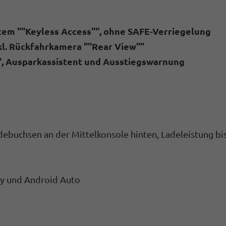
stem ""Keyless Access"", ohne SAFE-Verriegelung
kl. Rückfahrkamera ""Rear View""
"", Ausparkassistent und Ausstiegswarnung
adebuchsen an der Mittelkonsole hinten, Ladeleistung bi
ay und Android Auto