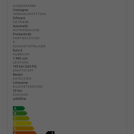
AUSSENFARBE
Uranograu
INNENAUSSTATTUNG
Schwarz
GETRIEBE
Automatik
ANTRIEBSACHSE
Frontantrieb
PARTIKELFILTER
1
SCHADSTOFFKLASSE
Euro 6
HUBRAUM
1.984 ccm
LEISTUNG
195 kW (265 PS)
KRAFTSTOFF
Benzin
KATEGORIE
Limousine
KILOMETERSTAND
10 km
ZUSTAND
unfallfrei