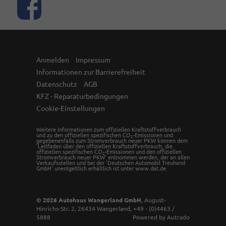
Anmelden
Impressum
Informationen zur Barrierefreiheit
Datenschutz
AGB
KFZ - Reparaturbedingungen
Cookie-Einstellungen
Weitere Informationen zum offiziellen Kraftstoffverbrauch
und zu den offiziellen spezifischen CO
-Emissionen und
2
gegebenenfalls zum Stromverbrauch neuer PKW können dem
'Leitfaden über den offiziellen Kraftstoffverbrauch, die
offiziellen spezifischen CO
-Emissionen und den offiziellen
2
Stromverbrauch neuer PKW' entnommen werden, der an allen
Verkaufsstellen und bei der 'Deutschen Automobil Treuhand
GmbH' unentgeltlich erhältlich ist unter www.dat.de.
© 2026
Autohaus Wangerland GmbH
,
August-
Hinrichs-Str. 2
,
26434
Wangerland,
+49 - (0)4463 /
5888
Powered by Autrado