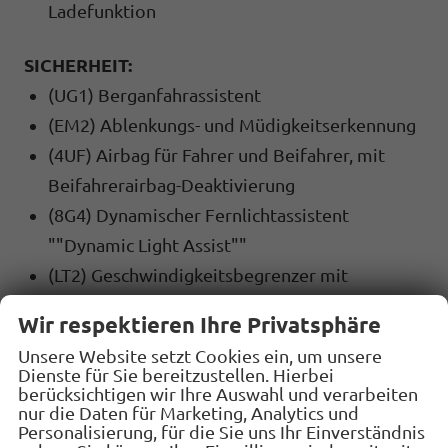
Ladefunktion
SICHERHEIT:
(UG1) Berganfahrassistent
(EM2) Ablenkungs- und Müdigkeitserkennung
(4UF) Airbag für Fahrer und Beifahrer, mit
Beifahrerairbag-Deaktivierung
(8G4) Dynamischer Fernlichtassistent
""Dynamic Light Assist""
(LT2) Geschwindigkeitsbegrenzer mit
vorausschauender Regelung
Wir respektieren Ihre Privatsphäre
(2H5) Fahrprofilauswahl
Unsere Website setzt Cookies ein, um unsere
(7X2) Einparkhilfe vorne und hinten
Dienste für Sie bereitzustellen. Hierbei
berücksichtigen wir Ihre Auswahl und verarbeiten
(UH2) Elektronische Parkbremse inkl. Auto-
nur die Daten für Marketing, Analytics und
Hold-Funktion
Personalisierung, für die Sie uns Ihr Einverständnis