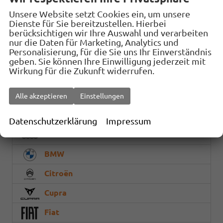
81.535,– €
Unsere Website setzt Cookies ein, um unsere
Details
Fahrzeug
Dienste für Sie bereitzustellen. Hierbei
incl. 19% MwSt.
berücksichtigen wir Ihre Auswahl und verarbeiten
Verbrauch kombiniert:
8,60 l/100km
nur die Daten für Marketing, Analytics und
CO
-Klasse:
G
2
Personalisierung, für die Sie uns Ihr Einverständnis
CO
-Emissionen:
225,00 g/km
geben. Sie können Ihre Einwilligung jederzeit mit
2
Wirkung für die Zukunft widerrufen.
Fahrzeugnr.
Alle akzeptieren
Einstellungen
Geparkte Fahrzeuge (
0
)
Datenschutzerklärung
Impressum
Audi
BMW
Citroën
Cupra
Fiat