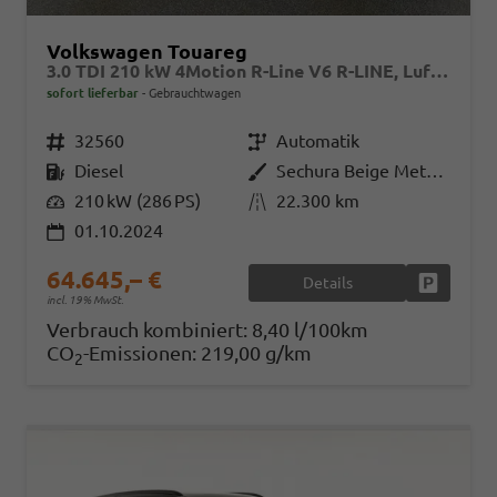
Volkswagen Touareg
3.0 TDI 210 kW 4Motion R-Line V6 R-LINE, Luft, Area, AHK, Leder
sofort lieferbar
Gebrauchtwagen
Fahrzeugnr.
32560
Getriebe
Automatik
Kraftstoff
Diesel
Außenfarbe
Sechura Beige Metallic
Leistung
210 kW (286 PS)
Kilometerstand
22.300 km
01.10.2024
64.645,– €
Details
Fahrzeug
incl. 19% MwSt.
Verbrauch kombiniert:
8,40 l/100km
CO
-Emissionen:
219,00 g/km
2