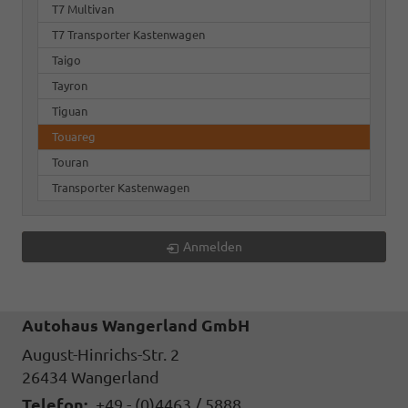
T7 Multivan
T7 Transporter Kastenwagen
Taigo
Tayron
Tiguan
Touareg
Touran
Transporter Kastenwagen
Anmelden
Autohaus Wangerland GmbH
August-Hinrichs-Str. 2
26434
Wangerland
Telefon:
+49 - (0)4463 / 5888