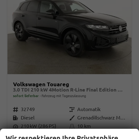
Volkswagen Touareg
3.0 TDI 210 kW 4Motion R-Line Final Edition V6 Black Edition, HuD, Luft, Standheizung, Pano, Dynaudio, Leder, AHK, Navi, Side, Winter, 5 J.-Garantie
sofort lieferbar
Fahrzeug mit Tageszulassung
Fahrzeugnr.
32749
Getriebe
Automatik
Kraftstoff
Diesel
Außenfarbe
Grenadillschwarz Metallic
Leistung
210 kW (286 PS)
Kilometerstand
10 km
01.04.2026
Wir respektieren Ihre Privatsphäre