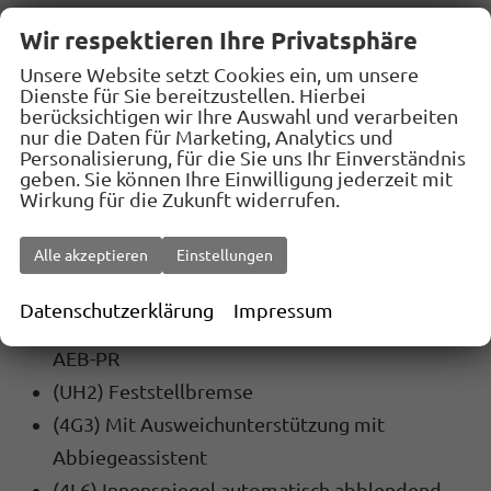
SICHERHEIT:
Wir respektieren Ihre Privatsphäre
(4UF) Airbag FS und BFS, ohne Knieairbag, mit
Unsere Website setzt Cookies ein, um unsere
BFS-Deaktivierung
Dienste für Sie bereitzustellen. Hierbei
berücksichtigen wir Ihre Auswahl und verarbeiten
(EM2) Ablenkungs- und Müdigkeitserkennung
nur die Daten für Marketing, Analytics und
Personalisierung, für die Sie uns Ihr Einverständnis
(79H) Auspark- und Spurwechselassistent und
geben. Sie können Ihre Einwilligung jederzeit mit
Ausstiegswarner
Wirkung für die Zukunft widerrufen.
(7AL) Diebstahlalarmanlage, Innenraumüber-
Alle akzeptieren
Einstellungen
wachung,Back-up-Horn und Abschleppschutz
(8J5) Front Assist mit Warnen und Bremsen
Datenschutzerklärung
Impressum
auf Fahrzeuge, Fußgänger und Radfahrer mit
AEB-PR
(UH2) Feststellbremse
(4G3) Mit Ausweichunterstützung mit
Abbiegeassistent
(4L6) Innenspiegel automatisch abblendend