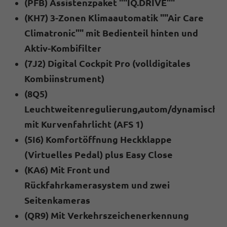
(PFB) Assistenzpaket ""IQ.DRIVE""
(KH7) 3-Zonen Klimaautomatik ""Air Care
Climatronic"" mit Bedienteil hinten und
Aktiv-Kombifilter
(7J2) Digital Cockpit Pro (volldigitales
Kombiinstrument)
(8Q5)
Leuchtweitenregulierung,autom/dynamisch
mit Kurvenfahrlicht (AFS 1)
(5I6) Komfortöffnung Heckklappe
(Virtuelles Pedal) plus Easy Close
(KA6) Mit Front und
Rückfahrkamerasystem und zwei
Seitenkameras
(QR9) Mit Verkehrszeichenerkennung