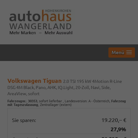
Menü
Volkswagen Tiguan
2.0 TSI 195 kW 4Motion R-Line
DSG 4M Black, Pano, AHK, IQ.Light, 20-Zoll, Navi, Side,
AreaView, sofort
Fahrzeugnr.
:
30353
,
sofort lieferbar
, Landesversion: A - Österreich,
Fahrzeug
mit Tageszulassung
, Zentrallager (extern)
19.220,– €
Sie sparen:
27,9%