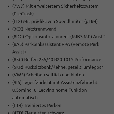
(7W7) Mit erweitertem Sicherheitssystem
(PreCrash)
(LT2) Mit prädiktiven Speedlimiter (pLIM)
(3CX) Netztrennwand
(8DG) Optionsinfotainment (MIB3 MP) Ausf.2
(8A5) Parklenkassistent RPA (Remote Park
Assist)
(85C) Reifen 255/40 R20 101Y Performance
(5KR) Rücksitzbank/-lehne, geteilt, umlegbar
(VW5) Scheiben seitlich und hinten
(9I5) Tagesfahrlicht mit Assistenzfahrlicht
u.Coming- u. Leaving-home Funktion
automatisch
(FT4) Trainiertes Parken
(4ZD) Zierleisten schwarz