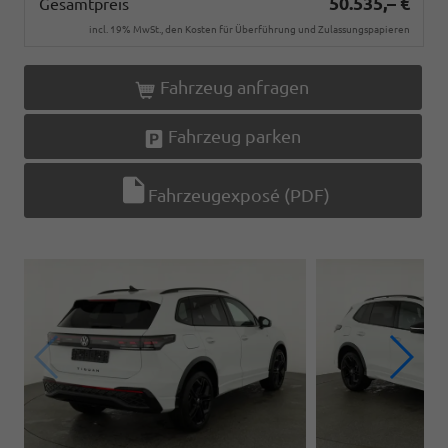
50.535,– €
Gesamtpreis
incl. 19% MwSt., den Kosten für Überführung und Zulassungspapieren
Fahrzeug anfragen
Fahrzeug parken
Fahrzeugexposé (PDF)