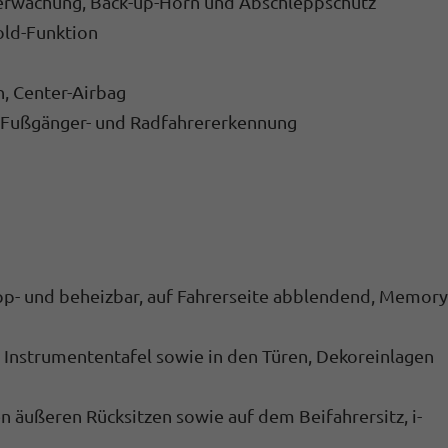
erwachung, Back-up-Horn und Abschleppschutz
old-Funktion
n, Center-Airbag
t Fußgänger- und Radfahrererkennung
lapp- und beheizbar, auf Fahrerseite abblendend, Memory
 Instrumententafel sowie in den Türen, Dekoreinlagen
n äußeren Rücksitzen sowie auf dem Beifahrersitz, i-