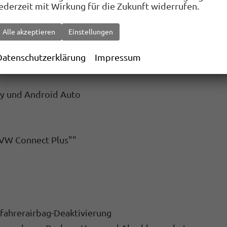
jederzeit mit Wirkung für die Zukunft widerrufen.
Alle akzeptieren
Einstellungen
Datenschutzerklärung
Impressum
adebuchsen an der Mittelkonsole hinten, Ladeleistung bi
ay und Android Auto
"VW Connect Plus""
ifahrerairbag-Deaktivierung