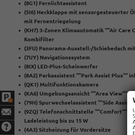
(8G1) Fernlichtassistent
(5I6) Heckklappe mit sensorgesteuerter Ö
mit Fernentriegelung
(KH7) 3-Zonen Klimaautomatik ""Air Care C
Kombifilter
(3FU) Panorama-Ausstell-/Schiebedach mi
(7UY) Navigationssystem
(8IX) LED-Plus-Scheinwerfer
(8A2) Parkassistent ""Park Assist Plus"" in
(QK1) Multifunktionskamera
(KA6) Umgebungsansicht ""Area View"" in
0
(79H) Spurwechselassistent ""Side Assist
(9ZQ) Telefonschnittstelle ""Comfort"" mi
S
Ladeleistung bis zu 15 W
A
(4A3) Sitzheizung für Vordersitze