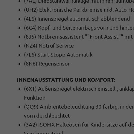
(7AL) Diebstahlwarnanlage mit Innenraumüb
(UH2) Elektronische Parkbremse inkl. Auto-H
(4L6) Innenspiegel automatisch abblendend
(6C4) Kopf- und Seitenairbags vorn und hinte
(8J5) Notbremsassistent ""Front Assist"" mi
(NZ4) Notruf Service
(7L6) Start-Stopp Automatik
(8N6) Regensensor
INNENAUSSTATTUNG UND KOMFORT:
(6XT) Außenspiegel elektrisch einstell-, ank
Funktion
(QQ9) Ambientebeleuchtung 30-farbig, in der
vorn durchleuchtet
(3A2) ISOFIX-Halteösen für Kindersitze auf de
Size-kompatibel