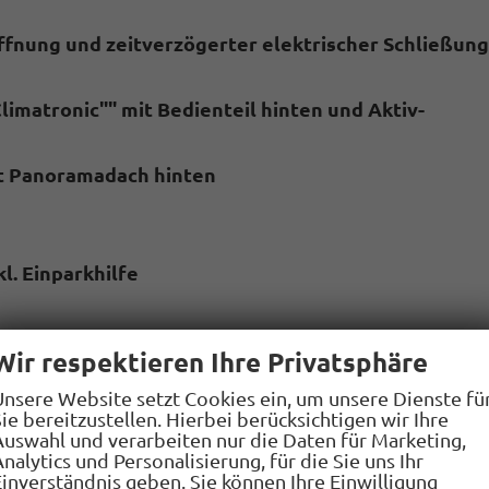
ffnung und zeitverzögerter elektrischer Schließung
limatronic"" mit Bedienteil hinten und Aktiv-
t Panoramadach hinten
kl. Einparkhilfe
kl. Rückfahrkamera ""Rear View""
Wir respektieren Ihre Privatsphäre
"", Ausparkassistent und Ausstiegswarnung
Unsere Website setzt Cookies ein, um unsere Dienste fü
t induktiver Ladefunktion für 2 Smartphones,
ie bereitzustellen. Hierbei berücksichtigen wir Ihre
Auswahl und verarbeiten nur die Daten für Marketing,
nalytics und Personalisierung, für die Sie uns Ihr
Einverständnis geben. Sie können Ihre Einwilligung