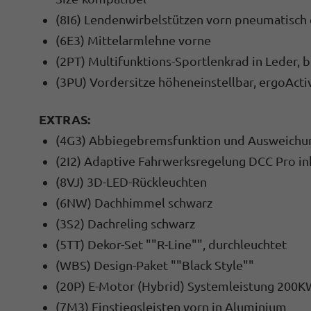
(8I6) Lendenwirbelstützen vorn pneumatisch 
(6E3) Mittelarmlehne vorne
(2PT) Multifunktions-Sportlenkrad in Leder, 
(3PU) Vordersitze höheneinstellbar, ergoActiv
EXTRAS:
(4G3) Abbiegebremsfunktion und Ausweichu
(2I2) Adaptive Fahrwerksregelung DCC Pro ink
(8VJ) 3D-LED-Rückleuchten
(6NW) Dachhimmel schwarz
(3S2) Dachreling schwarz
(5TT) Dekor-Set ""R-Line"", durchleuchtet
(WBS) Design-Paket ""Black Style""
(20P) E-Motor (Hybrid) Systemleistung 200K
(7M3) Einstiegsleisten vorn in Aluminium