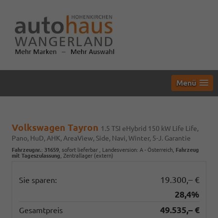
Menü
Volkswagen Tayron
1.5 TSI eHybrid 150 kW Life Life,
Pano, HuD, AHK, AreaView, Side, Navi, Winter, 5-J. Garantie
Fahrzeugnr.
:
31659
,
sofort lieferbar
, Landesversion: A - Österreich,
Fahrzeug
mit Tageszulassung
, Zentrallager (extern)
19.300,– €
Sie sparen:
28,4%
49.535,– €
Gesamtpreis