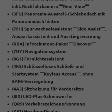
inkl. Rückfahrkamera ""Rear View""
(3FU) Panorama-Ausstell-/Schiebedach mit
Panoramadach hinten
(79H) Spurwechselassistent ""Side Assist"",
Ausparkassistent und Ausstiegswarnung
(RBA) Infotainment-Paket ""Discover""
(7UY) Navigationssystem
(8G1) Fernlichtassistent
(4K5) Schlüsselloses Schließ- und
Startsystem ""Keyless Access"", ohne
SAFE-Verriegelung
(4A3) Sitzheizung für Vordersitze
(8IX) LED-Plus-Scheinwerfer
(QR9) Verkehrszeichenerkennung
(KS1) Head-up-Display