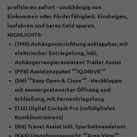
profitieren sofort - unabhängig von
Einkommen oder Förderfähigkeit.
Einsteigen,
losfahren und bares Geld sparen.
HIGHLIGHTS:
(1M9) Anhängevorrichtung anklappbar, mit
elektrischer Entriegelung, inkl.
Anhängerrangierassistent Trailer Assist
(PFB) Assistenzpaket ""IQ.DRIVE""
(5I6) ""Easy Open & Close"" - Heckklappe
mit sensorgesteuerter Öffnung und
Schließung, mit Fernentriegelung
(7J2) Digital Cockpit Pro (volldigitales
Kombiinstrument)
(6I6) Travel Assist inkl. Spurhalteassistent
(KA6) Umgebungsansicht ""Area View""