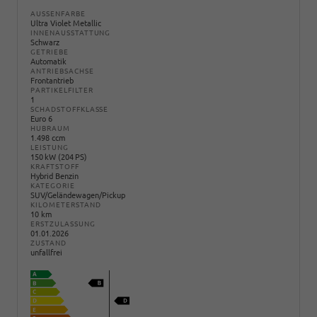
AUSSENFARBE
Ultra Violet Metallic
INNENAUSSTATTUNG
Schwarz
GETRIEBE
Automatik
ANTRIEBSACHSE
Frontantrieb
PARTIKELFILTER
1
SCHADSTOFFKLASSE
Euro 6
HUBRAUM
1.498 ccm
LEISTUNG
150 kW (204 PS)
KRAFTSTOFF
Hybrid Benzin
KATEGORIE
SUV/Geländewagen/Pickup
KILOMETERSTAND
10 km
ERSTZULASSUNG
01.01.2026
ZUSTAND
unfallfrei