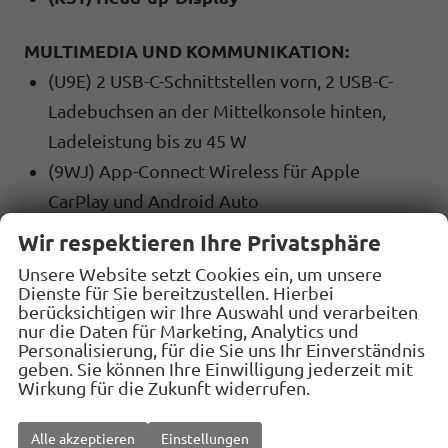
MULTIMEDIA UND KOMMUNIKATION:
(U9E) 2 USB-C-Schnittstellen vorn, 2 USB-C-
Ladebuchsen an der Mittelkonsole hinten,
Ladeleistung bis zu 45 W
(9WJ) App-Connect Wireless für Apple
CarPlay und Android Auto
(QV3) DAB+ Digitaler Radioempfang
Wir respektieren Ihre Privatsphäre
(QH1) Sprachsteuerung
Unsere Website setzt Cookies ein, um unsere
Dienste für Sie bereitzustellen. Hierbei
berücksichtigen wir Ihre Auswahl und verarbeiten
SICHERHEIT:
nur die Daten für Marketing, Analytics und
(UG1) Berganfahrassistent
Personalisierung, für die Sie uns Ihr Einverständnis
geben. Sie können Ihre Einwilligung jederzeit mit
(1N3) Servolenkung elektromechanisch,
Wirkung für die Zukunft widerrufen.
geschwindigkeitsabhängig geregelt
(7L6) Start-Stopp Automatik
Alle akzeptieren
Einstellungen