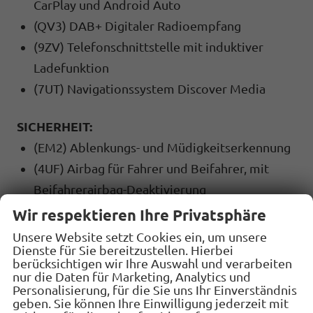
CarPlay und Android Auto
(QV3) DAB+ Digitaler Radioempfang
(9ZV) Telefonschnittstelle mit induktiver
Ladefunktion
(7UT) Navigationssystem Discover Media
SICHERHEIT:
(EM2) Ablenkungs- und Müdigkeitserkennung
(4UF) Airbag für Fahrer und Beifahrer, mit
Beifahrerairbag-Deaktivierung
(8T8) Automatische Distanzregelung ACC
Wir respektieren Ihre Privatsphäre
""stop & go"", mit Geschwindigkeitsbegrenzer
Unsere Website setzt Cookies ein, um unsere
Dienste für Sie bereitzustellen. Hierbei
(UG1) Berganfahrassistent
berücksichtigen wir Ihre Auswahl und verarbeiten
(1AS) Elektronisches
nur die Daten für Marketing, Analytics und
Personalisierung, für die Sie uns Ihr Einverständnis
Stabilisierungsprogramm mit
geben. Sie können Ihre Einwilligung jederzeit mit