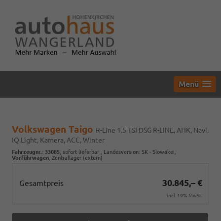
Menü
Volkswagen Taigo
R-Line 1.5 TSI DSG R-LINE, AHK, Navi,
IQ.Light, Kamera, ACC, Winter
Fahrzeugnr.
:
33085
,
sofort lieferbar
, Landesversion: SK - Slowakei,
Vorführwagen
, Zentrallager (extern)
30.845,– €
Gesamtpreis
incl. 19% MwSt.