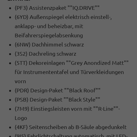
(PF3) Assistenzpaket ""IQ.DRIVE""
(6YD) Außenspiegel elektrisch einstell-,
anklapp- und beheizbar, mit
Beifahrerspiegelabsenkung
(6NW) Dachhimmel schwarz
(3S2) Dachreling schwarz
(5TT) Dekoreinlagen ""Grey Anondized Matt""
für Instrumententafel und Türverkleidungen
vorn
(PDR) Design-Paket ""Black Roof""
(PSB) Design-Paket ""Black Style""
(7M9) Einstiegsleisten vorn mit ""R-Line""-
Logo
(4KF) Seitenscheiben ab B-Säule abgedunkelt
(9I5) Fahrlichtschaltung automatisch, mit LED-