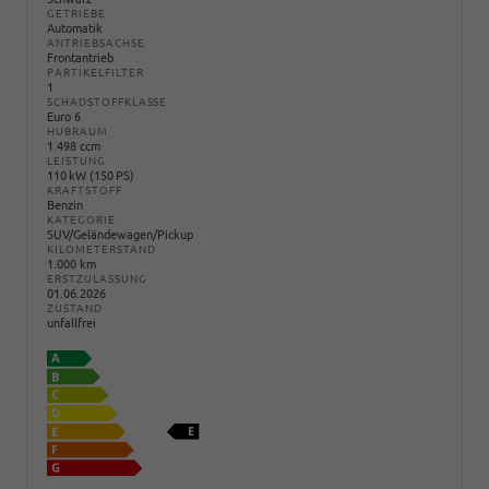
GETRIEBE
Automatik
ANTRIEBSACHSE
Frontantrieb
PARTIKELFILTER
1
SCHADSTOFFKLASSE
Euro 6
HUBRAUM
1.498 ccm
LEISTUNG
110 kW (150 PS)
KRAFTSTOFF
Benzin
KATEGORIE
SUV/Geländewagen/Pickup
KILOMETERSTAND
1.000 km
ERSTZULASSUNG
01.06.2026
ZUSTAND
unfallfrei