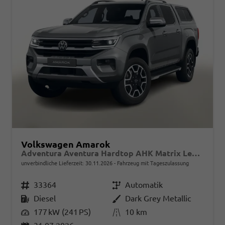
Volkswagen Amarok
Adventura Aventura Hardtop AHK Matrix Leder 20"LM
unverbindliche Lieferzeit:
30.11.2026
Fahrzeug mit Tageszulassung
Fahrzeugnr.
33364
Getriebe
Automatik
Kraftstoff
Diesel
Außenfarbe
Dark Grey Metallic
Leistung
177 kW (241 PS)
Kilometerstand
10 km