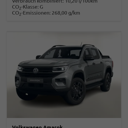
Verbrauch kombiniert:
10,20 l/100km
CO
-Klasse:
G
2
CO
-Emissionen:
268,00 g/km
2
Volkswagen Amarok