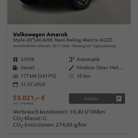
Volkswagen Amarok
Style 20"LM AHK Navi Reling Matrix AC2Z
unverbindliche Lieferzeit:
30.11.2026
Fahrzeug mit Tageszulassung
Fahrzeugnr.
32936
Getriebe
Automatik
Kraftstoff
Diesel
Außenfarbe
Medium Silver Metallic
Leistung
177 kW (241 PS)
Kilometerstand
10 km
31.07.2026
53.021,– €
Details
Fahrzeug
incl. 19% MwSt.
Verbrauch kombiniert:
10,40 l/100km
CO
-Klasse:
G
2
CO
-Emissionen:
274,00 g/km
2