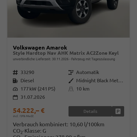
Volkswagen Amarok
Style Hardtop Nav AHK Matrix AC2Zone Keyl
unverbindliche Lieferzeit:
30.11.2026
Fahrzeug mit Tageszulassung
Fahrzeugnr.
33290
Getriebe
Automatik
Kraftstoff
Diesel
Außenfarbe
Midnight Black Metallic
Leistung
177 kW (241 PS)
Kilometerstand
10 km
31.07.2026
54.222,– €
Details
Fahrzeug
incl. 19% MwSt.
Verbrauch kombiniert:
10,60 l/100km
CO
-Klasse:
G
2