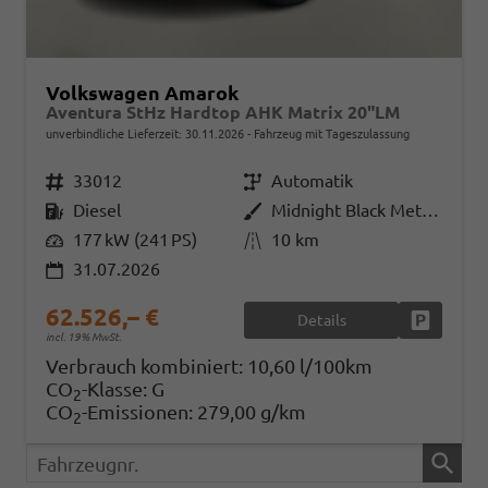
Volkswagen Amarok
Aventura StHz Hardtop AHK Matrix 20"LM
unverbindliche Lieferzeit:
30.11.2026
Fahrzeug mit Tageszulassung
Fahrzeugnr.
33012
Getriebe
Automatik
Kraftstoff
Diesel
Außenfarbe
Midnight Black Metallic
Leistung
177 kW (241 PS)
Kilometerstand
10 km
31.07.2026
62.526,– €
Details
Fahrzeug
incl. 19% MwSt.
Verbrauch kombiniert:
10,60 l/100km
CO
-Klasse:
G
2
CO
-Emissionen:
279,00 g/km
2
Fahrzeugnr.