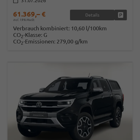
31.07.2026
61.369,– €
Details
Fahrzeug
incl. 19% MwSt.
Verbrauch kombiniert:
10,60 l/100km
CO
-Klasse:
G
2
CO
-Emissionen:
279,00 g/km
2