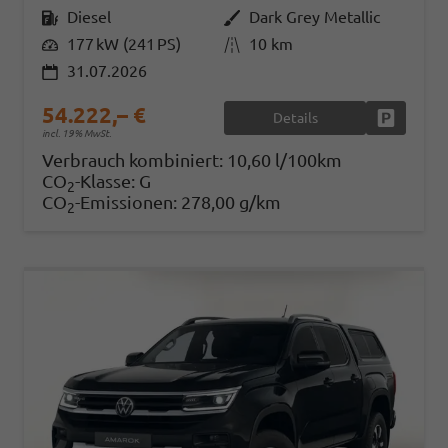
Kraftstoff
Diesel
Außenfarbe
Dark Grey Metallic
Leistung
177 kW (241 PS)
Kilometerstand
10 km
31.07.2026
54.222,– €
Details
Fahrzeug
incl. 19% MwSt.
Verbrauch kombiniert:
10,60 l/100km
CO
-Klasse:
G
2
CO
-Emissionen:
278,00 g/km
2