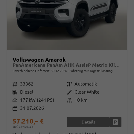
Volkswagen Amarok
PanAmericana PanAm AHK AssisP Matrix Klimaaut 18"LM
unverbindliche Lieferzeit:
30.12.2026
Fahrzeug mit Tageszulassung
Fahrzeugnr.
33362
Getriebe
Automatik
Kraftstoff
Diesel
Außenfarbe
Clear White
Leistung
177 kW (241 PS)
Kilometerstand
10 km
31.07.2026
57.210,– €
Details
Fahrzeug
incl. 19% MwSt.