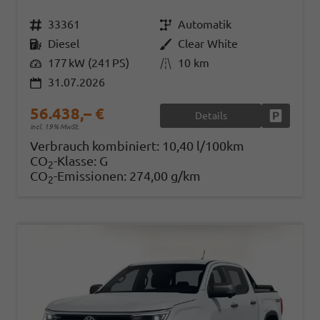
Fahrzeugnr.
33361
Getriebe
Automatik
Kraftstoff
Diesel
Außenfarbe
Clear White
Leistung
177 kW (241 PS)
Kilometerstand
10 km
31.07.2026
56.438,– €
Details
Fahrzeug
incl. 19% MwSt.
Verbrauch kombiniert:
10,40 l/100km
CO
-Klasse:
G
2
CO
-Emissionen:
274,00 g/km
2