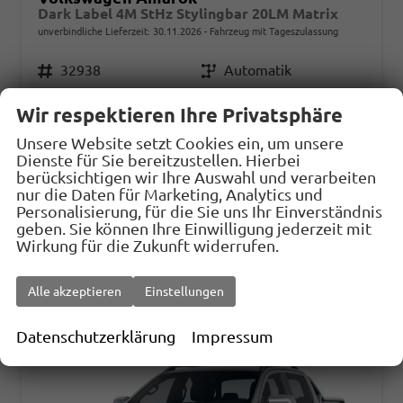
Dark Label 4M StHz Stylingbar 20LM Matrix
unverbindliche Lieferzeit:
30.11.2026
Fahrzeug mit Tageszulassung
Fahrzeugnr.
32938
Getriebe
Automatik
Kraftstoff
Diesel
Außenfarbe
dark grey metallic
Wir respektieren Ihre Privatsphäre
Leistung
177 kW (241 PS)
Kilometerstand
10 km
Unsere Website setzt Cookies ein, um unsere
31.07.2026
Dienste für Sie bereitzustellen. Hierbei
berücksichtigen wir Ihre Auswahl und verarbeiten
57.392,– €
Details
Fahrzeug
nur die Daten für Marketing, Analytics und
incl. 19% MwSt.
Personalisierung, für die Sie uns Ihr Einverständnis
Verbrauch kombiniert:
10,40 l/100km
geben. Sie können Ihre Einwilligung jederzeit mit
CO
-Klasse:
G
Wirkung für die Zukunft widerrufen.
2
CO
-Emissionen:
274,00 g/km
2
Alle akzeptieren
Einstellungen
Datenschutzerklärung
Impressum