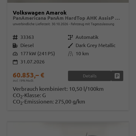
Volkswagen Amarok
PanAmericana PanAm HardTop AHK AssisP Matrix Klimaaut
unverbindliche Lieferzeit:
30.10.2026
Fahrzeug mit Tageszulassung
Fahrzeugnr.
33363
Getriebe
Automatik
Kraftstoff
Diesel
Außenfarbe
Dark Grey Metallic
Leistung
177 kW (241 PS)
Kilometerstand
10 km
31.07.2026
60.853,– €
Details
Fahrzeug
incl. 19% MwSt.
Verbrauch kombiniert:
10,50 l/100km
CO
-Klasse:
G
2
CO
-Emissionen:
275,00 g/km
2