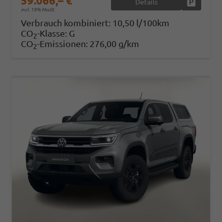
59.066,– €
Details
Fahrzeug
incl. 19% MwSt.
Verbrauch kombiniert:
10,50 l/100km
CO
-Klasse:
G
2
CO
-Emissionen:
276,00 g/km
2