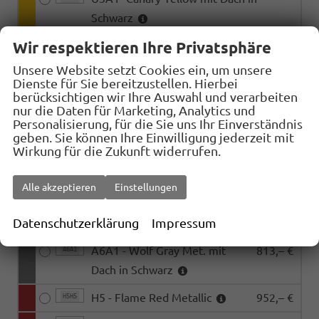
Schwarz
Wir respektieren Ihre Privatsphäre
0Q - Pure White
450,– €
0QOQ
Unsere Website setzt Cookies ein, um unsere
0QA1 - Pure White mit Dach
450,– €
0QA1
Dienste für Sie bereitzustellen. Hierbei
in Schwarz
berücksichtigen wir Ihre Auswahl und verarbeiten
nur die Daten für Marketing, Analytics und
0E - Grenadilla Black Met.
813,– €
0E0E
Personalisierung, für die Sie uns Ihr Einverständnis
geben. Sie können Ihre Einwilligung jederzeit mit
7X - Celestial Blue Met.
813,– €
7X7X
Wirkung für die Zukunft widerrufen.
7XA1 - Celestial Blue Met. mit
813,– €
7XA1
Alle akzeptieren
Einstellungen
Dach in Schwarz
Datenschutzerklärung
Impressum
A6 - Wolf Gray Met.
813,– €
A6A6
A6A1 - Wolf Gray Met. mit
813,– €
A6A1
Dach in Schwarz
H5 - Flame Red Metallic
952,– €
H5H5