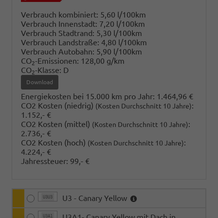
Verbrauch kombiniert:
5,60 l/100km
Verbrauch Innenstadt:
7,20 l/100km
Verbrauch Stadtrand:
5,30 l/100km
Verbrauch Landstraße:
4,80 l/100km
Verbrauch Autobahn:
5,90 l/100km
CO
-Emissionen:
128,00 g/km
2
CO
-Klasse:
D
2
Download
Energiekosten bei 15.000 km pro Jahr:
1.464,96 €
CO2 Kosten (niedrig)
:
(Kosten Durchschnitt 10 Jahre)
1.152,- €
CO2 Kosten (mittel)
:
(Kosten Durchschnitt 10 Jahre)
2.736,- €
CO2 Kosten (hoch)
:
(Kosten Durchschnitt 10 Jahre)
4.224,- €
Jahressteuer:
99,- €
U3 - Canary Yellow
U3U3
U3A1- Canary Yellow mit Dach in
U3A1