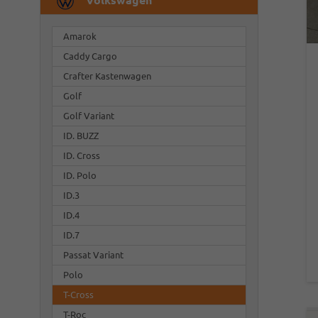
Amarok
Caddy Cargo
Crafter Kastenwagen
Golf
Golf Variant
ID. BUZZ
ID. Cross
ID. Polo
ID.3
ID.4
ID.7
Passat Variant
Polo
T-Cross
T-Roc