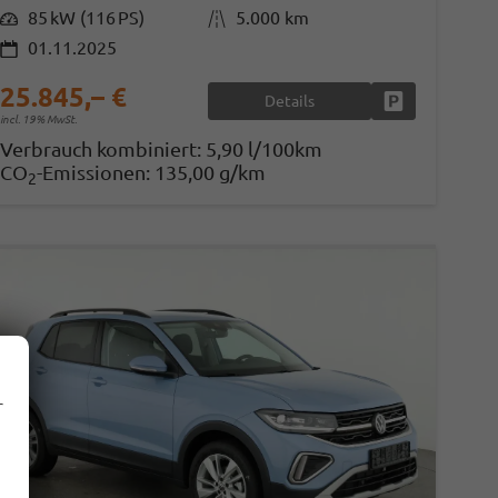
Leistung
85 kW (116 PS)
Kilometerstand
5.000 km
01.11.2025
25.845,– €
Details
en
Fahrzeug parke
incl. 19% MwSt.
Verbrauch kombiniert:
5,90 l/100km
CO
-Emissionen:
135,00 g/km
2
r