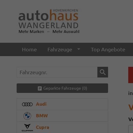
Home
Fahrzeuge
Top Angebote
Fahrzeugnr.
Geparkte Fahrzeuge (
0
)
i
Audi
V
BMW
V
Cupra