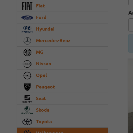
Fiat
A
Ford
Hyundai
Mercedes-Benz
MG
Nissan
Opel
Peugeot
Seat
Skoda
Toyota
Volkswagen