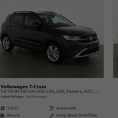
Volkswagen T-Cross
1.0 TSI 85 kW Life DSG Life, LED, Kamera, ACC, Side, Winter, 17-Zoll, 3-J. Garantie
sofort lieferbar
Vorführwagen
Fahrzeugnr.
33251
Getriebe
Automatik
Kraftstoff
Benzin
Außenfarbe
Deep Black Perleffekt