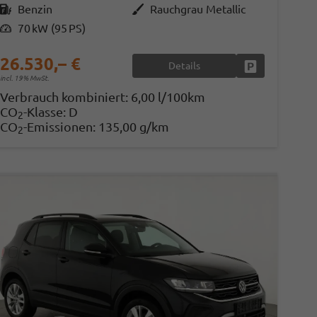
Kraftstoff
Benzin
Außenfarbe
Rauchgrau Metallic
Leistung
70 kW (95 PS)
26.530,– €
Details
Fahrzeug parke
incl. 19% MwSt.
en
Verbrauch kombiniert:
6,00 l/100km
CO
-Klasse:
D
2
CO
-Emissionen:
135,00 g/km
2