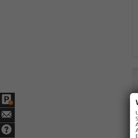
0
S
A