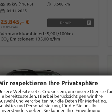
Leistung
85 kW (116 PS)
Kilometerstand
3.500 km
01.11.2025
25.845,– €
Details
Fahrzeug park
incl. 19% MwSt.
Verbrauch kombiniert:
5,90 l/100km
CO
-Emissionen:
135,00 g/km
2
Wir respektieren Ihre Privatsphäre
Unsere Website setzt Cookies ein, um unsere Dienste fü
ie bereitzustellen. Hierbei berücksichtigen wir Ihre
Auswahl und verarbeiten nur die Daten für Marketing,
nalytics und Personalisierung, für die Sie uns Ihr
Einverständnis geben. Sie können Ihre Einwilligung