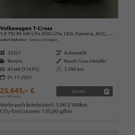
Volkswagen T-Cross
1.0 TSI 85 kW Life DSG Life, LED, Kamera, ACC, Side, Winter, 17-Zoll, 3-J. Garantie
sofort lieferbar
Gebrauchtwagen
Fahrzeugnr.
33321
Getriebe
Automatik
Kraftstoff
Benzin
Außenfarbe
Rauch Grau Metallic
Leistung
85 kW (116 PS)
Kilometerstand
3.300 km
01.11.2025
25.645,– €
Details
en
Fahrzeug parke
incl. 19% MwSt.
Verbrauch kombiniert:
5,90 l/100km
CO
-Emissionen:
135,00 g/km
2