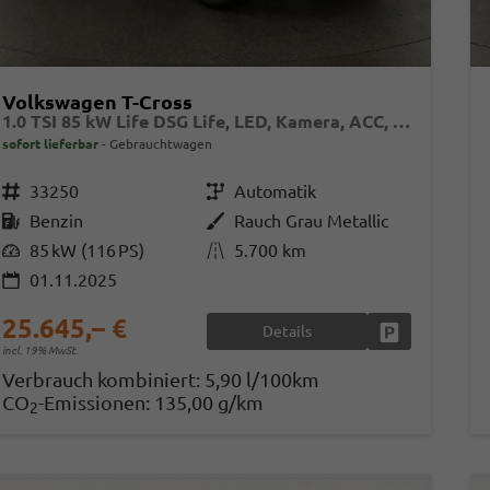
Volkswagen T-Cross
1.0 TSI 85 kW Life DSG Life, LED, Kamera, ACC, Side, Winter, 17-Zoll, 3-J. Garantie
sofort lieferbar
Gebrauchtwagen
Fahrzeugnr.
33250
Getriebe
Automatik
Kraftstoff
Benzin
Außenfarbe
Rauch Grau Metallic
Leistung
85 kW (116 PS)
Kilometerstand
5.700 km
01.11.2025
25.645,– €
Details
Fahrzeug park
incl. 19% MwSt.
Verbrauch kombiniert:
5,90 l/100km
CO
-Emissionen:
135,00 g/km
2