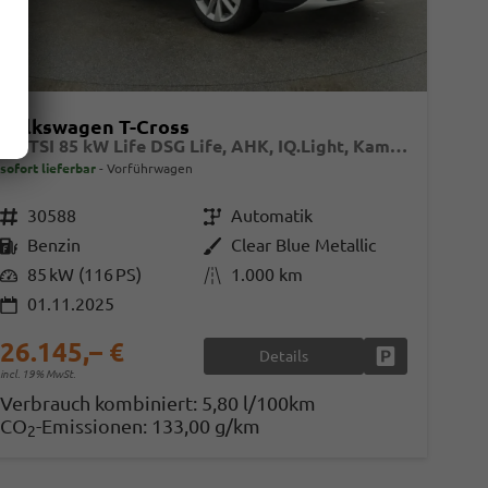
Volkswagen T-Cross
1.0 TSI 85 kW Life DSG Life, AHK, IQ.Light, Kamera, ACC, Side, Winter, 17-Zoll
sofort lieferbar
Vorführwagen
Fahrzeugnr.
30588
Getriebe
Automatik
Kraftstoff
Benzin
Außenfarbe
Clear Blue Metallic
Leistung
85 kW (116 PS)
Kilometerstand
1.000 km
01.11.2025
26.145,– €
Details
en
Fahrzeug parke
incl. 19% MwSt.
Verbrauch kombiniert:
5,80 l/100km
CO
-Emissionen:
133,00 g/km
2