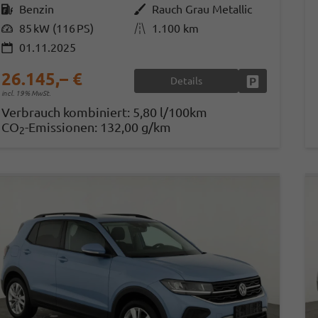
Kraftstoff
Benzin
Außenfarbe
Rauch Grau Metallic
Leistung
85 kW (116 PS)
Kilometerstand
1.100 km
01.11.2025
26.145,– €
Details
Fahrzeug park
incl. 19% MwSt.
Verbrauch kombiniert:
5,80 l/100km
CO
-Emissionen:
132,00 g/km
2