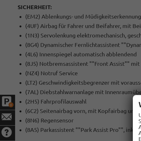
SICHERHEIT:
(EM2) Ablenkungs- und Müdigkeitserkennung
(4UF) Airbag für Fahrer und Beifahrer, mit Be
(1N3) Servolenkung elektromechanisch, gesc
(8G4) Dynamischer Fernlichtassistent ""Dynam
(4L6) Innenspiegel automatisch abblendend
(8J5) Notbremsassistent ""Front Assist"" mi
(NZ4) Notruf Service
(LT2) Geschwindigkeitsbegrenzer mit voraus
(7AL) Diebstahlwarnanlage mit Innenraumüb
(2H5) Fahrprofilauswahl
0
(6C2) Seitenairbag vorn, mit Kopfairbag und 
(8N6) Regensensor
S
(8A5) Parkassistent ""Park Assist Pro"", inkl. 
A