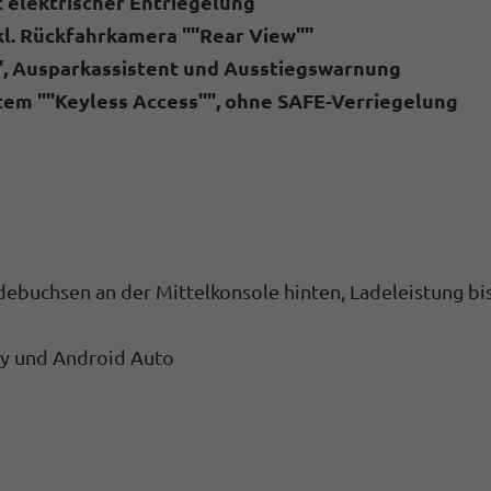
 elektrischer Entriegelung
kl. Rückfahrkamera ""Rear View""
"", Ausparkassistent und Ausstiegswarnung
stem ""Keyless Access"", ohne SAFE-Verriegelung
adebuchsen an der Mittelkonsole hinten, Ladeleistung bi
ay und Android Auto