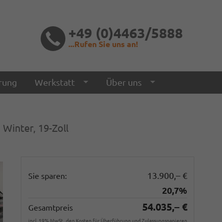
+49 (0)4463/5888
...Rufen Sie uns an!
rung
Werkstatt
Über uns
 Winter, 19-Zoll
13.900,– €
Sie sparen:
20,7%
54.035,– €
Gesamtpreis
incl. 19% MwSt., den Kosten für Überführung und Zulassungspapieren