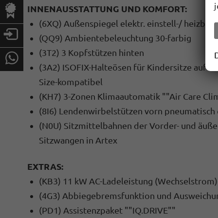
INNENAUSSTATTUNG UND KOMFORT:
(6XQ) Außenspiegel elektr. einstell-/ heizbar
(QQ9) Ambientebeleuchtung 30-farbig
(3T2) 3 Kopfstützen hinten
(3A2) ISOFIX-Halteösen für Kindersitze auf de
Size-kompatibel
(KH7) 3-Zonen Klimaautomatik ""Air Care Clim
(8I6) Lendenwirbelstützen vorn pneumatisch 
(N0U) Sitzmittelbahnen der Vorder- und äußer
Sitzwangen in Artex
EXTRAS:
(KB3) 11 kW AC-Ladeleistung (Wechselstrom)
(4G3) Abbiegebremsfunktion und Ausweichu
(PD1) Assistenzpaket ""IQ.DRIVE""