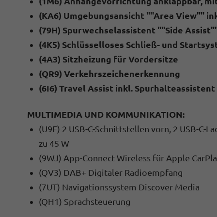
(1M6) Anhängevorrichtung anklappbar, mit
(KA6) Umgebungsansicht ""Area View"" in
(79H) Spurwechselassistent ""Side Assist
(4K5) Schlüsselloses Schließ- und Startsy
(4A3) Sitzheizung für Vordersitze
(QR9) Verkehrszeichenerkennung
(6I6) Travel Assist inkl. Spurhalteassistent
MULTIMEDIA UND KOMMUNIKATION:
(U9E) 2 USB-C-Schnittstellen vorn, 2 USB-C-L
zu 45 W
(9WJ) App-Connect Wireless für Apple CarPl
(QV3) DAB+ Digitaler Radioempfang
(7UT) Navigationssystem Discover Media
(QH1) Sprachsteuerung