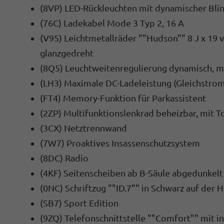
(8VP) LED-Rückleuchten mit dynamischer Bli
(76C) Ladekabel Mode 3 Typ 2, 16 A
(V95) Leichtmetallräder ""Hudson"" 8 J x 19 vo
glanzgedreht
(8Q5) Leuchtweitenregulierung dynamisch, m
(LH3) Maximale DC-Ladeleistung (Gleichstrom
(FT4) Memory-Funktion für Parkassistent
(2ZP) Multifunktionslenkrad beheizbar, mit 
(3CX) Netztrennwand
(7W7) Proaktives Insassenschutzsystem
(8DC) Radio
(4KF) Seitenscheiben ab B-Säule abgedunkelt
(0NC) Schriftzug ""ID.7"" in Schwarz auf der 
(SB7) Sport Edition
(9ZQ) Telefonschnittstelle ""Comfort"" mit i