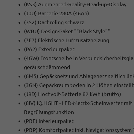
(KS3) Augmented-Reality-Head-up-Display
(J0U) Batterie 280A (46Ah)
(3S2) Dachreling schwarz
(WBU) Design-Paket ""Black Style""
(7E7) Elektrische Luftzusatzheizung
(PA2) Exterieurpaket
(4GW) Frontscheibe in Verbundsicherheitsglas
geräuschdämmend
(6M5) Gepäcknetz und Ablagenetz seitlich lin
(3GN) Gepäckraumboden in 2 Höhen einstellb
(J9D) Hochvolt-Batterie 82 kWh (brutto)
(8IV) IQ.LIGHT - LED-Matrix-Scheinwerfer mit 
Begrüßungsfunktion
(PBE) Interieurpaket
(PBP) Komfortpaket inkl. Navigationssystem 