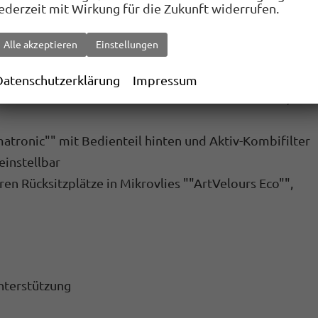
jederzeit mit Wirkung für die Zukunft widerrufen.
 und heranklappbar
Alle akzeptieren
Einstellungen
Datenschutzerklärung
Impressum
n äußeren Rücksitzen sowie auf dem Beifahrersitz, i-
atronic"" mit Bedienteil hinten und Aktiv-Kombifilter
einstellbar
en Rücksitzplätze in Mikrovlies ""ArtVelours Eco"",
nterstützung