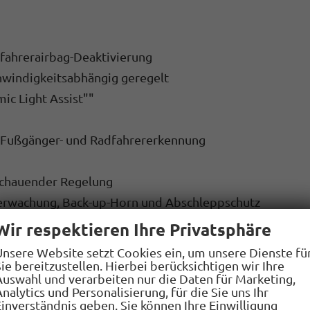
ifahrerairbag-Deaktivierung
hwindigkeitsabhängig geregelt
ic Light Assist""
t Fußgänger- und Radfahrererkennung
schauender Regelung
erwachung, Back-up-Horn und Abschleppschutz
Wir respektieren Ihre Privatsphäre
Interaktionsairbag vorn
Unsere Website setzt Cookies ein, um unsere Dienste fü
ie bereitzustellen. Hierbei berücksichtigen wir Ihre
Auswahl und verarbeiten nur die Daten für Marketing,
Einparkhilfe
nalytics und Personalisierung, für die Sie uns Ihr
Einverständnis geben. Sie können Ihre Einwilligung