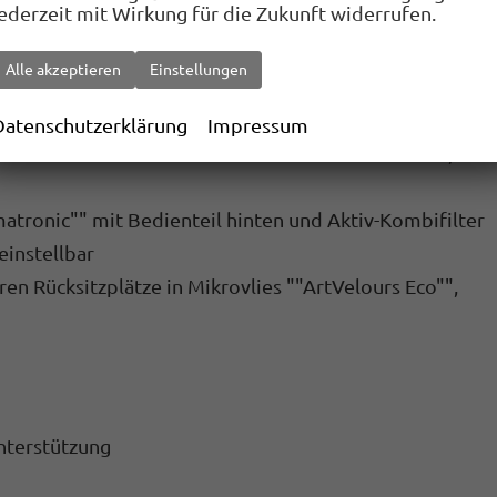
jederzeit mit Wirkung für die Zukunft widerrufen.
 und heranklappbar
Alle akzeptieren
Einstellungen
Datenschutzerklärung
Impressum
n äußeren Rücksitzen sowie auf dem Beifahrersitz, i-
atronic"" mit Bedienteil hinten und Aktiv-Kombifilter
einstellbar
en Rücksitzplätze in Mikrovlies ""ArtVelours Eco"",
nterstützung