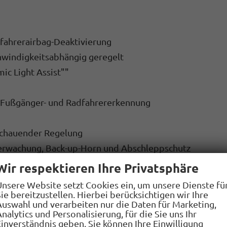
ifahrerairbag-Deaktivierung
hwindigkeitsabhängig geregelt
ic Light Assist""
t Fußgänger- und Radfahrererkennung
schauender Regelung
erwachung, Back-up-Horn und Abschleppschutz
Wir respektieren Ihre Privatsphäre
Interaktionsairbag vorn
Unsere Website setzt Cookies ein, um unsere Dienste fü
ie bereitzustellen. Hierbei berücksichtigen wir Ihre
Auswahl und verarbeiten nur die Daten für Marketing,
Einparkhilfe
nalytics und Personalisierung, für die Sie uns Ihr
Einverständnis geben. Sie können Ihre Einwilligung