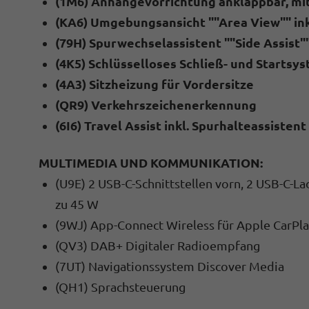
(1M6) Anhängevorrichtung anklappbar, mit
(KA6) Umgebungsansicht ""Area View"" in
(79H) Spurwechselassistent ""Side Assist
(4K5) Schlüsselloses Schließ- und Startsy
(4A3) Sitzheizung für Vordersitze
(QR9) Verkehrszeichenerkennung
(6I6) Travel Assist inkl. Spurhalteassistent
MULTIMEDIA UND KOMMUNIKATION:
(U9E) 2 USB-C-Schnittstellen vorn, 2 USB-C-L
zu 45 W
(9WJ) App-Connect Wireless für Apple CarPl
(QV3) DAB+ Digitaler Radioempfang
(7UT) Navigationssystem Discover Media
(QH1) Sprachsteuerung