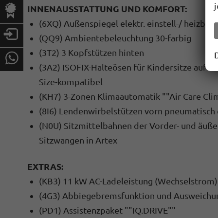
INNENAUSSTATTUNG UND KOMFORT:
(6XQ) Außenspiegel elektr. einstell-/ heizbar
(QQ9) Ambientebeleuchtung 30-farbig
(3T2) 3 Kopfstützen hinten
(3A2) ISOFIX-Halteösen für Kindersitze auf de
Size-kompatibel
(KH7) 3-Zonen Klimaautomatik ""Air Care Clim
(8I6) Lendenwirbelstützen vorn pneumatisch 
(N0U) Sitzmittelbahnen der Vorder- und äußer
Sitzwangen in Artex
EXTRAS:
(KB3) 11 kW AC-Ladeleistung (Wechselstrom)
(4G3) Abbiegebremsfunktion und Ausweichu
(PD1) Assistenzpaket ""IQ.DRIVE""