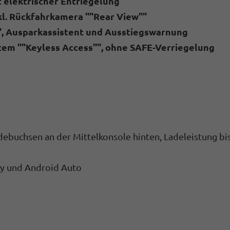
 elektrischer Entriegelung
kl. Rückfahrkamera ""Rear View""
"", Ausparkassistent und Ausstiegswarnung
stem ""Keyless Access"", ohne SAFE-Verriegelung
adebuchsen an der Mittelkonsole hinten, Ladeleistung bi
ay und Android Auto