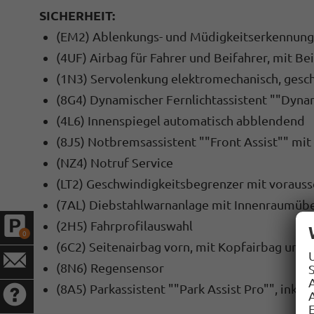
SICHERHEIT:
(EM2) Ablenkungs- und Müdigkeitserkennung
(4UF) Airbag für Fahrer und Beifahrer, mit Be
(1N3) Servolenkung elektromechanisch, gesc
(8G4) Dynamischer Fernlichtassistent ""Dynam
(4L6) Innenspiegel automatisch abblendend
(8J5) Notbremsassistent ""Front Assist"" mi
(NZ4) Notruf Service
(LT2) Geschwindigkeitsbegrenzer mit voraus
(7AL) Diebstahlwarnanlage mit Innenraumüb
(2H5) Fahrprofilauswahl
0
(6C2) Seitenairbag vorn, mit Kopfairbag und 
(8N6) Regensensor
S
(8A5) Parkassistent ""Park Assist Pro"", inkl. 
A