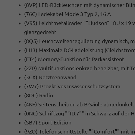
(8VP) LED-Rückleuchten mit dynamischer Bli
(76C) Ladekabel Mode 3 Typ 2, 16 A
(V95) Leichtmetallräder ""Hudson"" 8 J x 19 vo
glanzgedreht
(8Q5) Leuchtweitenregulierung dynamisch, m
(LH3) Maximale DC-Ladeleistung (Gleichstrom
(FT4) Memory-Funktion für Parkassistent
(2ZP) Multifunktionslenkrad beheizbar, mit 
(3CX) Netztrennwand
(7W7) Proaktives Insassenschutzsystem
(8DC) Radio
(4KF) Seitenscheiben ab B-Säule abgedunkelt
(0NC) Schriftzug ""ID.7"" in Schwarz auf der 
(SB7) Sport Edition
(9ZQ) Telefonschnittstelle ""Comfort"" mit i