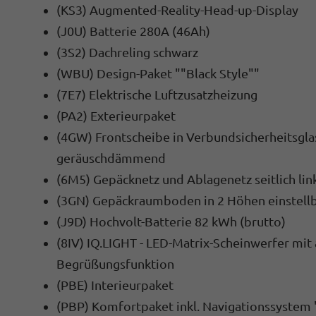
(KS3) Augmented-Reality-Head-up-Display
(J0U) Batterie 280A (46Ah)
(3S2) Dachreling schwarz
(WBU) Design-Paket ""Black Style""
(7E7) Elektrische Luftzusatzheizung
(PA2) Exterieurpaket
(4GW) Frontscheibe in Verbundsicherheitsglas
geräuschdämmend
(6M5) Gepäcknetz und Ablagenetz seitlich lin
(3GN) Gepäckraumboden in 2 Höhen einstellb
(J9D) Hochvolt-Batterie 82 kWh (brutto)
(8IV) IQ.LIGHT - LED-Matrix-Scheinwerfer mit 
Begrüßungsfunktion
(PBE) Interieurpaket
(PBP) Komfortpaket inkl. Navigationssystem 