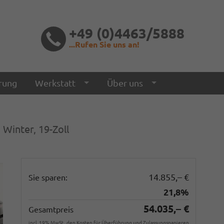
+49 (0)4463/5888
...Rufen Sie uns an!
rung
Werkstatt
Über uns
 Winter, 19-Zoll
14.855,– €
Sie sparen:
21,8%
54.035,– €
Gesamtpreis
incl. 19% MwSt., den Kosten für Überführung und Zulassungspapieren