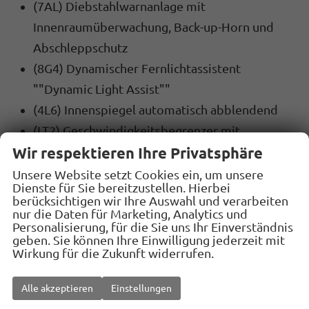
(7AL) Diebstahlwarnanlage mit
Innenraumüberwachung, Back-up-Horn und
Abschleppschutz
(8G4) Dynamischer Fernlichtassistent
""Dynamic Light Assist""
(4L6) Innenspiegel automatisch abblendend
(LT2) Geschwindigkeitsbegrenzer mit
vorausschauender Regelung
Wir respektieren Ihre Privatsphäre
(2H5) Fahrprofilauswahl
Unsere Website setzt Cookies ein, um unsere
Dienste für Sie bereitzustellen. Hierbei
(4UF) Airbag für Fahrer und Beifahrer, mit
berücksichtigen wir Ihre Auswahl und verarbeiten
Beifahrerairbag-Deaktivierung
nur die Daten für Marketing, Analytics und
Personalisierung, für die Sie uns Ihr Einverständnis
(6C2) Seitenairbag vorn, mit Kopfairbag und
geben. Sie können Ihre Einwilligung jederzeit mit
Wirkung für die Zukunft widerrufen.
Interaktionsairbag vorn
(8J3) Notbremsassistent ""Front Assist"" mit
Alle akzeptieren
Einstellungen
Fußgänger- und Radfahrererkennung