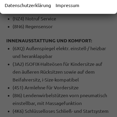
(7W2) Proaktives Insassenschutzsystem in
Datenschutzerklärung
Impressum
Verbindung mit ""Front Assist""
(NZ4) Notruf Service
(8N6) Regensensor
INNENAUSSTATTUNG UND KOMFORT:
(6XQ) Außenspiegel elektr. einstell-/ heizbar
und heranklappbar
(3A2) ISOFIX-Halteösen für Kindersitze auf
den äußeren Rücksitzen sowie auf dem
Beifahrersitz, i-Size-kompatibel
(4S1) Armlehne für Vordersitze
(8I6) Lendenwirbelstützen vorn pneumatisch
einstellbar, mit Massagefunktion
(4K6) Schlüsselloses Schließ- und Startsystem