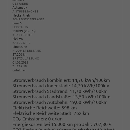
GETRIEBE
Automatik
ANTRIEBSACHSE
Heckantrieb
SCHADSTOFFKLASSE
Euro 6
LEISTUNG
210 kW (286 PS)
KRAFTSTOFF
Elektro
KATEGORIE
Limousine
KILOMETERSTAND
57.200 km
ERSTZULASSUNG
01.03.2025
ZUSTAND
unfallfrei
Stromverbrauch kombiniert:
14,70 kWh/100km
Stromverbrauch Innenstadt:
14,70 kWh/100km
Stromverbrauch Stadtrand:
11,70 kWh/100km
Stromverbrauch Landstraße:
13,50 kWh/100km
Stromverbrauch Autobahn:
19,00 kWh/100km
Elektrische Reichweite:
598 km
Elektrische Reichweite Stadt:
762 km
CO
-Emissionen:
0 g/km
2
Energiekosten bei 15.000 km pro Jahr:
707,80 €
CO2 Kosten (niedrig)
:
(Kosten Durchschnitt 10 Jahre)