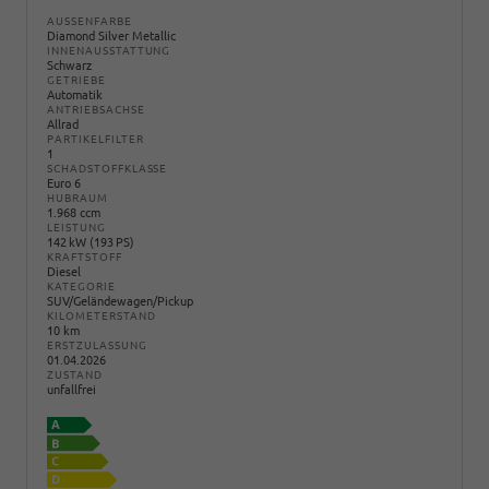
AUSSENFARBE
Diamond Silver Metallic
INNENAUSSTATTUNG
Schwarz
GETRIEBE
Automatik
ANTRIEBSACHSE
Allrad
PARTIKELFILTER
1
SCHADSTOFFKLASSE
Euro 6
HUBRAUM
1.968 ccm
LEISTUNG
142 kW (193 PS)
KRAFTSTOFF
Diesel
KATEGORIE
SUV/Geländewagen/Pickup
KILOMETERSTAND
10 km
ERSTZULASSUNG
01.04.2026
ZUSTAND
unfallfrei