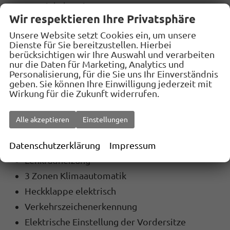
Totwinkel-Assistent
Wir respektieren Ihre Privatsphäre
Teilleder
Unsere Website setzt Cookies ein, um unsere
Virtual Cockpit
Dienste für Sie bereitzustellen. Hierbei
Induktions-Ladestation
berücksichtigen wir Ihre Auswahl und verarbeiten
nur die Daten für Marketing, Analytics und
Navigationssystem
Personalisierung, für die Sie uns Ihr Einverständnis
Fernlichtassistent (Light Assist)
geben. Sie können Ihre Einwilligung jederzeit mit
Wirkung für die Zukunft widerrufen.
Abstandstempomat (Adaptive Cruise Control)
Einparkhilfe vorne
Alle akzeptieren
Einstellungen
Keyless Entry
Sitzheizung vorne
Datenschutzerklärung
Impressum
Lenkradheizung
3 Zonen Klimaautomatik
Heckklappe elektrisch
Verkehrszeichenerkennung
Elektrische Einstellung der Vordersitze