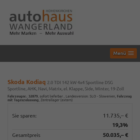
Menü
Skoda Kodiaq
2.0 TDI 142 kW 4x4 Sportline DSG
Sportline, AHK, Navi, Matrix, el. Klappe, Side, Winter, 19-Zoll
Fahrzeugnr.
:
32879
,
sofort lieferbar
, Landesversion: SLO - Slowenien,
Fahrzeug
mit Tageszulassung
, Zentrallager (extern)
11.735,– €
Sie sparen:
19,3%
50.035,– €
Gesamtpreis