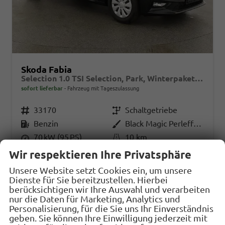
Skoda Fabia
Selection 1.0 TSI Selection, Park, Winterpaket, SmartLink, 4 J.-Garantie
sofort lieferbar
Fahrzeug mit Tageszulassung
Fahrzeugnr.
33170
Getriebe
Schaltgetriebe
Kraftstoff
Benzin
Außenfarbe
Black Magic Perleffekt
Leistung
70 kW (95 PS)
Kilometerstand
10 km
01.06.2026
Wir respektieren Ihre Privatsphäre
Unsere Website setzt Cookies ein, um unsere
21.235,– €
Details
Fahrzeug
Dienste für Sie bereitzustellen. Hierbei
incl. 19% MwSt.
berücksichtigen wir Ihre Auswahl und verarbeiten
Verbrauch kombiniert:
5,00 l/100km
nur die Daten für Marketing, Analytics und
CO
-Klasse:
C
Personalisierung, für die Sie uns Ihr Einverständnis
2
CO
-Emissionen:
112,00 g/km
geben. Sie können Ihre Einwilligung jederzeit mit
2