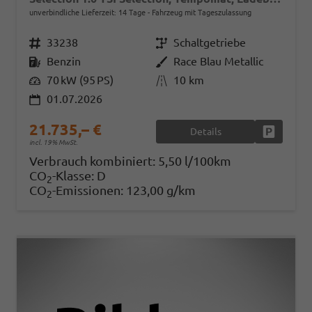
unverbindliche Lieferzeit:
14 Tage
Fahrzeug mit Tageszulassung
Fahrzeugnr.
33238
Getriebe
Schaltgetriebe
Kraftstoff
Benzin
Außenfarbe
Race Blau Metallic
Leistung
70 kW (95 PS)
Kilometerstand
10 km
01.07.2026
21.735,– €
Details
Fahrzeug
incl. 19% MwSt.
Verbrauch kombiniert:
5,50 l/100km
CO
-Klasse:
D
2
CO
-Emissionen:
123,00 g/km
2