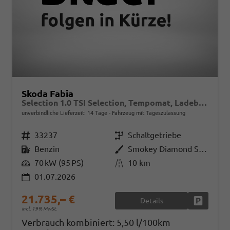
Skoda Fabia
Selection 1.0 TSI Selection, Tempomat, Ladeboden, Park, Winterpaket, SmartLink, 4-J Garantie
unverbindliche Lieferzeit:
14 Tage
Fahrzeug mit Tageszulassung
Fahrzeugnr.
33237
Getriebe
Schaltgetriebe
Kraftstoff
Benzin
Außenfarbe
Smokey Diamond Silver Metallic
Leistung
70 kW (95 PS)
Kilometerstand
10 km
01.07.2026
21.735,– €
Details
Fahrzeug
incl. 19% MwSt.
Verbrauch kombiniert:
5,50 l/100km