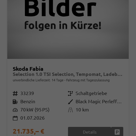
Skoda Fabia
Selection 1.0 TSI Selection, Tempomat, Ladeboden, Park, Winterpaket, SmartLink, 4-J Garantie
unverbindliche Lieferzeit:
14 Tage
Fahrzeug mit Tageszulassung
Fahrzeugnr.
33239
Getriebe
Schaltgetriebe
Kraftstoff
Benzin
Außenfarbe
Black Magic Perleffekt
Leistung
70 kW (95 PS)
Kilometerstand
10 km
01.07.2026
21.735,– €
Details
Fahrzeug