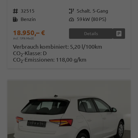
Fahrzeugnr.
32515
Getriebe
Schalt. 5-Gang
Kraftstoff
Benzin
Leistung
59 kW (80 PS)
18.950,– €
Details
Fahrzeug
incl. 19% MwSt.
Verbrauch kombiniert:
5,20 l/100km
CO
-Klasse:
D
2
CO
-Emissionen:
118,00 g/km
2