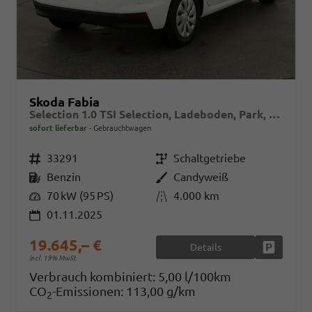
Skoda Fabia
Selection 1.0 TSI Selection, Ladeboden, Park, Winterpaket, SmartLink, 4-J Garantie
sofort lieferbar
Gebrauchtwagen
Fahrzeugnr.
33291
Getriebe
Schaltgetriebe
Kraftstoff
Benzin
Außenfarbe
Candyweiß
Leistung
70 kW (95 PS)
Kilometerstand
4.000 km
01.11.2025
19.645,– €
Details
Fahrzeug
incl. 19% MwSt.
Verbrauch kombiniert:
5,00 l/100km
CO
-Emissionen:
113,00 g/km
2