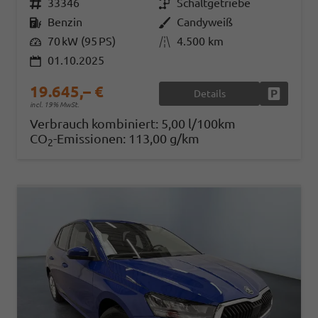
Fahrzeugnr.
33346
Getriebe
Schaltgetriebe
Kraftstoff
Benzin
Außenfarbe
Candyweiß
Leistung
70 kW (95 PS)
Kilometerstand
4.500 km
01.10.2025
19.645,– €
Details
Fahrzeug
incl. 19% MwSt.
Verbrauch kombiniert:
5,00 l/100km
CO
-Emissionen:
113,00 g/km
2