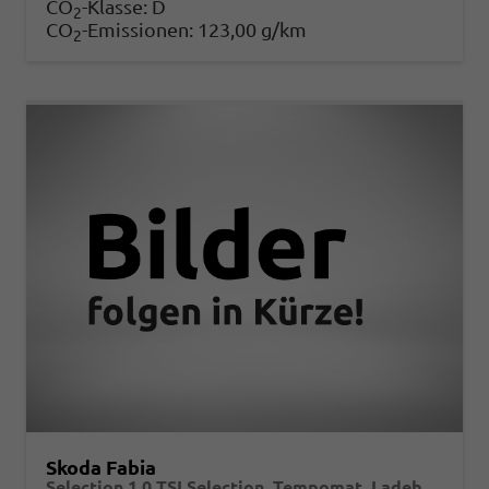
CO
-Klasse:
D
2
CO
-Emissionen:
123,00 g/km
2
Skoda Fabia
Selection 1.0 TSI Selection, Tempomat, Ladeboden, Park, Winterpaket, SmartLink, 4-J Garantie