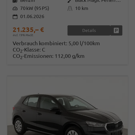
Kraftstoff
Benzin
Außenfarbe
Black Magic Perleffekt
Leistung
70 kW (95 PS)
Kilometerstand
10 km
01.06.2026
21.235,– €
Details
Fahrzeug
incl. 19% MwSt.
Verbrauch kombiniert:
5,00 l/100km
CO
-Klasse:
C
2
CO
-Emissionen:
112,00 g/km
2