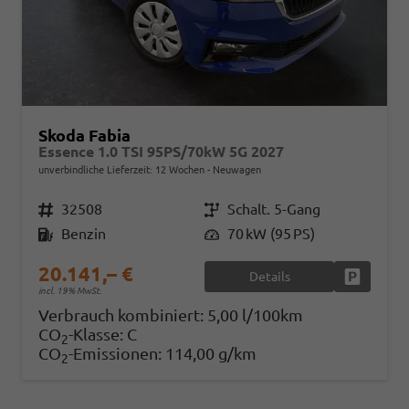
Skoda Fabia
Essence 1.0 TSI 95PS/70kW 5G 2027
unverbindliche Lieferzeit:
12 Wochen
Neuwagen
Fahrzeugnr.
32508
Getriebe
Schalt. 5-Gang
Kraftstoff
Benzin
Leistung
70 kW (95 PS)
20.141,– €
Details
Fahrzeug
incl. 19% MwSt.
Verbrauch kombiniert:
5,00 l/100km
CO
-Klasse:
C
2
CO
-Emissionen:
114,00 g/km
2