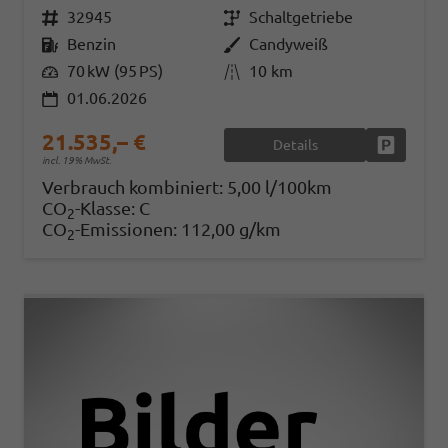
Fahrzeugnr.
32945
Getriebe
Schaltgetriebe
Kraftstoff
Benzin
Außenfarbe
Candyweiß
Leistung
70 kW (95 PS)
Kilometerstand
10 km
01.06.2026
21.535,– €
Details
Fahrzeug
incl. 19% MwSt.
Verbrauch kombiniert:
5,00 l/100km
CO
-Klasse:
C
2
CO
-Emissionen:
112,00 g/km
2