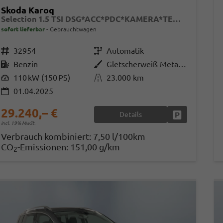
Skoda Karoq
Selection 1.5 TSI DSG*ACC*PDC*KAMERA*TEMPOMAT*LED*SMARTLINK*KLIMA*RADIO*17-ZOLL
sofort lieferbar
Gebrauchtwagen
Fahrzeugnr.
32954
Getriebe
Automatik
Kraftstoff
Benzin
Außenfarbe
Gletscherweiß Metallic
Leistung
110 kW (150 PS)
Kilometerstand
23.000 km
01.04.2025
29.240,– €
Details
Fahrzeug park
incl. 19% MwSt.
Verbrauch kombiniert:
7,50 l/100km
CO
-Emissionen:
151,00 g/km
2