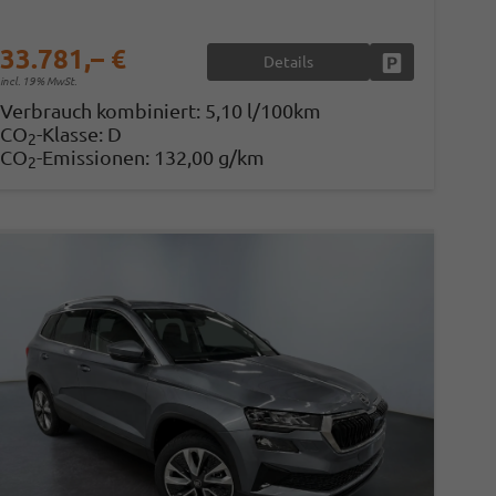
33.781,– €
Details
en
Fahrzeug parke
incl. 19% MwSt.
Verbrauch kombiniert:
5,10 l/100km
CO
-Klasse:
D
2
CO
-Emissionen:
132,00 g/km
2