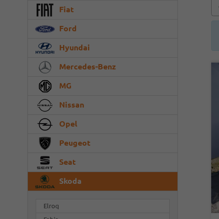
Fiat
Ford
Hyundai
Mercedes-Benz
MG
Nissan
Opel
Peugeot
Seat
Skoda
Elroq