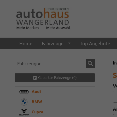
Home
Fahrzeuge
Top Angebote
Fahrzeugnr.
i
S
Geparkte Fahrzeuge (
0
)
V
Audi
BMW
A
Cupra