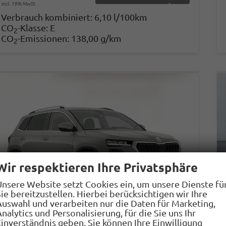
incl. 19% MwSt.
Verbrauch kombiniert:
6,10 l/100km
CO
-Klasse:
E
2
CO
-Emissionen:
138,00 g/km
2
Wir respektieren Ihre Privatsphäre
Unsere Website setzt Cookies ein, um unsere Dienste fü
ie bereitzustellen. Hierbei berücksichtigen wir Ihre
Auswahl und verarbeiten nur die Daten für Marketing,
nalytics und Personalisierung, für die Sie uns Ihr
Einverständnis geben. Sie können Ihre Einwilligung