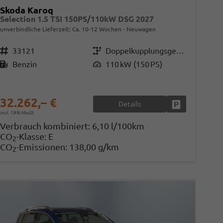
Skoda Karoq
Selection 1.5 TSI 150PS/110kW DSG 2027
unverbindliche Lieferzeit: Ca. 10-12 Wochen
Neuwagen
Fahrzeugnr.
33121
Getriebe
Doppelkupplungsgetriebe (DSG)
Kraftstoff
Benzin
Leistung
110 kW (150 PS)
32.262,– €
Details
Fahrzeug parke
incl. 19% MwSt.
en
Verbrauch kombiniert:
6,10 l/100km
CO
-Klasse:
E
2
CO
-Emissionen:
138,00 g/km
2