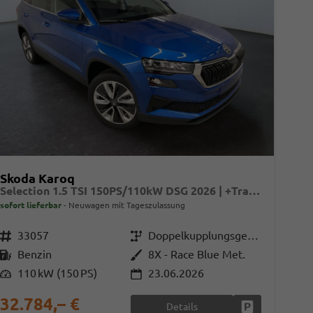
Skoda Karoq
Selection 1.5 TSI 150PS/110kW DSG 2026 | +TravelAssist +RFK & Parksensoren +Var. Gepäckraumboden
sofort lieferbar
Neuwagen mit Tageszulassung
Fahrzeugnr.
33057
Getriebe
Doppelkupplungsgetriebe (DSG)
Kraftstoff
Benzin
Außenfarbe
8X - Race Blue Met.
Leistung
110 kW (150 PS)
23.06.2026
32.784,– €
Details
en
Fahrzeug parke