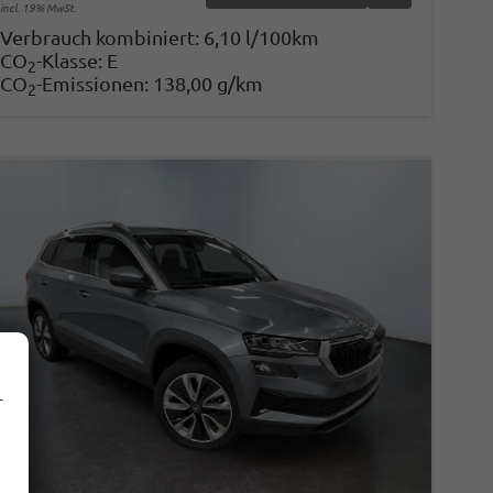
incl. 19% MwSt.
Verbrauch kombiniert:
6,10 l/100km
CO
-Klasse:
E
2
CO
-Emissionen:
138,00 g/km
2
r