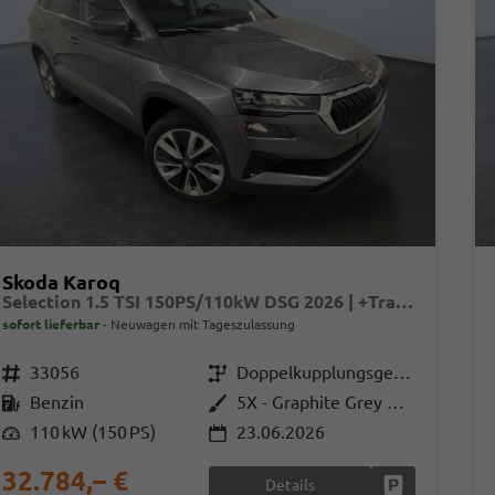
Skoda Karoq
Selection 1.5 TSI 150PS/110kW DSG 2026 | +TravelAssist +RFK & Parksensoren +Var. Gepäckraumboden
sofort lieferbar
Neuwagen mit Tageszulassung
Fahrzeugnr.
33056
Getriebe
Doppelkupplungsgetriebe (DSG)
Kraftstoff
Benzin
Außenfarbe
5X - Graphite Grey Met.
Leistung
110 kW (150 PS)
23.06.2026
32.784,– €
Details
Fahrzeug park