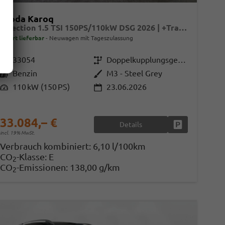
Skoda Karoq
Selection 1.5 TSI 150PS/110kW DSG 2026 | +TravelAssist +RFK & Parksensoren +Var. Gepäckraumboden
sofort lieferbar
Neuwagen mit Tageszulassung
Fahrzeugnr.
33054
Getriebe
Doppelkupplungsgetriebe (DSG)
Kraftstoff
Benzin
Außenfarbe
M3 - Steel Grey
Leistung
110 kW (150 PS)
23.06.2026
33.084,– €
Details
en
Fahrzeug parke
incl. 19% MwSt.
Verbrauch kombiniert:
6,10 l/100km
CO
-Klasse:
E
2
CO
-Emissionen:
138,00 g/km
2