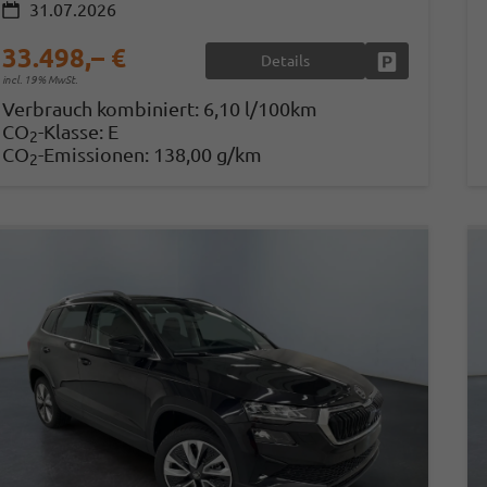
31.07.2026
33.498,– €
Details
Fahrzeug park
incl. 19% MwSt.
Verbrauch kombiniert:
6,10 l/100km
CO
-Klasse:
E
2
CO
-Emissionen:
138,00 g/km
2