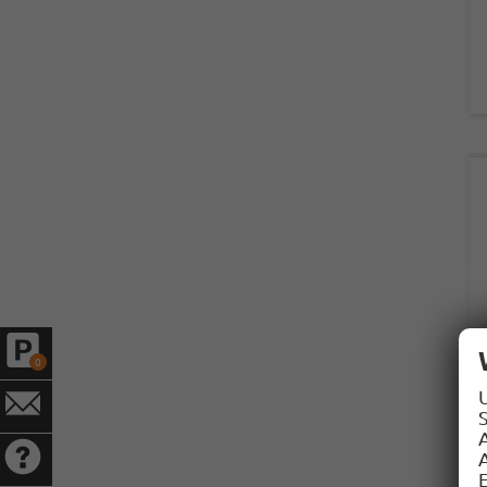
0
S
A