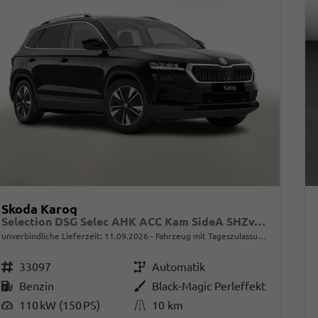
Skoda Karoq
Selection DSG Selec AHK ACC Kam SideA SHZv/h Kessy
unverbindliche Lieferzeit:
11.09.2026
Fahrzeug mit Tageszulassung
Fahrzeugnr.
33097
Getriebe
Automatik
Kraftstoff
Benzin
Außenfarbe
Black-Magic Perleffekt
Leistung
110 kW (150 PS)
Kilometerstand
10 km