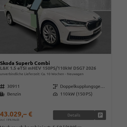
Skoda Superb Combi
L&K 1.5 eTSI mHEV 150PS/110kW DSG7 2026
unverbindliche Lieferzeit: Ca. 10 Wochen
Neuwagen
Fahrzeugnr.
30911
Getriebe
Doppelkupplungsgetriebe (DSG)
Kraftstoff
Benzin
Leistung
110 kW (150 PS)
43.029,– €
Details
en
Fahrzeug parke
incl. 19% MwSt.