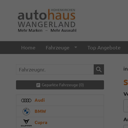
Home
Fahrzeuge
Top Angebote
Fahrzeugnr.
i
S
Geparkte Fahrzeuge (
0
)
V
Audi
BMW
A
Cupra