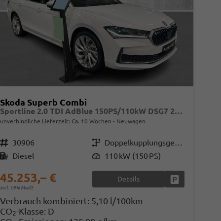
Skoda Superb Combi
Sportline 2.0 TDI AdBlue 150PS/110kW DSG7 2026
unverbindliche Lieferzeit: Ca. 10 Wochen
Neuwagen
Fahrzeugnr.
30906
Getriebe
Doppelkupplungsgetriebe (DSG)
Kraftstoff
Diesel
Leistung
110 kW (150 PS)
45.253,– €
Details
en
Fahrzeug parke
incl. 19% MwSt.
Verbrauch kombiniert:
5,10 l/100km
CO
-Klasse:
D
2