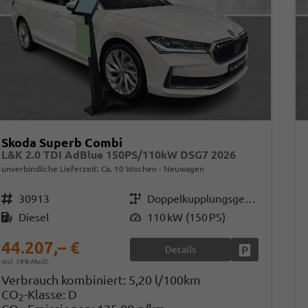
Skoda Superb Combi
L&K 2.0 TDI AdBlue 150PS/110kW DSG7 2026
unverbindliche Lieferzeit: Ca. 10 Wochen
Neuwagen
Fahrzeugnr.
30913
Getriebe
Doppelkupplungsgetriebe (DSG)
Kraftstoff
Diesel
Leistung
110 kW (150 PS)
44.207,– €
Details
Fahrzeug park
incl. 19% MwSt.
Verbrauch kombiniert:
5,20 l/100km
CO
-Klasse:
D
2