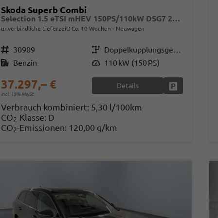
Skoda Superb Combi
Selection 1.5 eTSI mHEV 150PS/110kW DSG7 2026
unverbindliche Lieferzeit: Ca. 10 Wochen
Neuwagen
Fahrzeugnr.
30909
Getriebe
Doppelkupplungsgetriebe (DSG)
Kraftstoff
Benzin
Leistung
110 kW (150 PS)
37.297,– €
Details
Fahrzeug park
incl. 19% MwSt.
Verbrauch kombiniert:
5,30 l/100km
CO
-Klasse:
D
2
CO
-Emissionen:
120,00 g/km
2