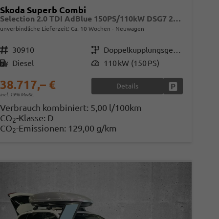
Skoda Superb Combi
Selection 2.0 TDI AdBlue 150PS/110kW DSG7 2026
unverbindliche Lieferzeit: Ca. 10 Wochen
Neuwagen
Fahrzeugnr.
30910
Getriebe
Doppelkupplungsgetriebe (DSG)
Kraftstoff
Diesel
Leistung
110 kW (150 PS)
38.717,– €
Details
en
Fahrzeug parke
incl. 19% MwSt.
Verbrauch kombiniert:
5,00 l/100km
CO
-Klasse:
D
2
CO
-Emissionen:
129,00 g/km
2