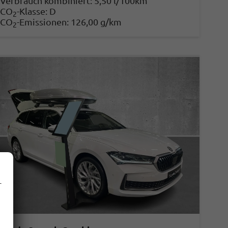
Verbrauch kombiniert:
5,50 l/100km
CO
-Klasse:
D
2
CO
-Emissionen:
126,00 g/km
2
r