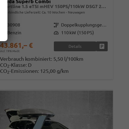
Skoda Superb Combi
Sportline 1.5 eTSI mHEV 150PS/110kW DSG7 2026
unverbindliche Lieferzeit: Ca. 10 Wochen
Neuwagen
Fahrzeugnr.
30908
Getriebe
Doppelkupplungsgetriebe (DSG)
Kraftstoff
Benzin
Leistung
110 kW (150 PS)
43.861,– €
Details
en
Fahrzeug parke
incl. 19% MwSt.
Verbrauch kombiniert:
5,50 l/100km
CO
-Klasse:
D
2
CO
-Emissionen:
125,00 g/km
2