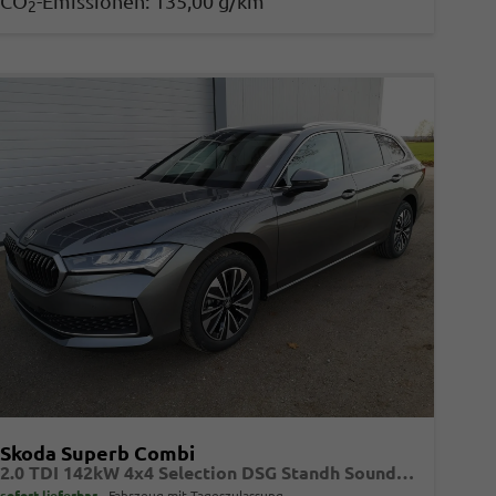
CO
-Emissionen:
135,00 g/km
2
Skoda Superb Combi
2.0 TDI 142kW 4x4 Selection DSG Standh Sound AHK 360 Head Up Pano
sofort lieferbar
Fahrzeug mit Tageszulassung