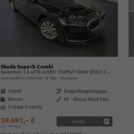
Skoda Superb Combi
Selection 1.5 eTSI mHEV 150PS/110kW DSG7 2026 +AHK+EL.HECK+NAVI+KESSY
unverbindliche Lieferzeit:
10 Tage
Neuwagen
Fahrzeugnr.
32668
Getriebe
Doppelkupplungsgetriebe (DSG)
Kraftstoff
Benzin
Außenfarbe
0E - Ebony Black Met.
Leistung
110 kW (150 PS)
39.691,– €
Details
Fahrzeug park
incl. 19% MwSt.