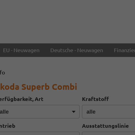
EU - Neuwagen
Deutsche - Neuwagen
Finanzie
nfo
koda Superb Combi
erfügbarkeit, Art
Kraftstoff
ntrieb
Ausstattungslinie