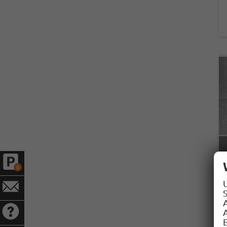
0
S
A