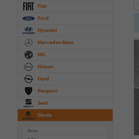
Fiat
Ford
Hyundai
Mercedes-Benz
MG
Nissan
Opel
Peugeot
Seat
Skoda
Elroq