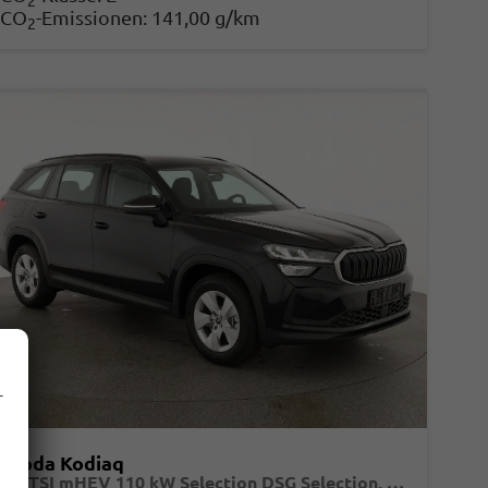
2
CO
-Emissionen:
141,00 g/km
2
r
Skoda Kodiaq
1.5 TSI mHEV 110 kW Selection DSG Selection, AHK, Navi, Side, Kamera, Winter, 4 J.- Garantie