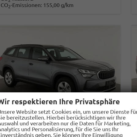
2
CO
-Emissionen:
155,00 g/km
2
Wir respektieren Ihre Privatsphäre
Unsere Website setzt Cookies ein, um unsere Dienste fü
ie bereitzustellen. Hierbei berücksichtigen wir Ihre
Auswahl und verarbeiten nur die Daten für Marketing,
nalytics und Personalisierung, für die Sie uns Ihr
Skoda Kodiaq
Einverständnis geben. Sie können Ihre Einwilligung
1.5 TSI mHEV 110 kW Selection DSG Selection, AHK, Navi, Side, Kamera, Winter, 4 J.- Garantie