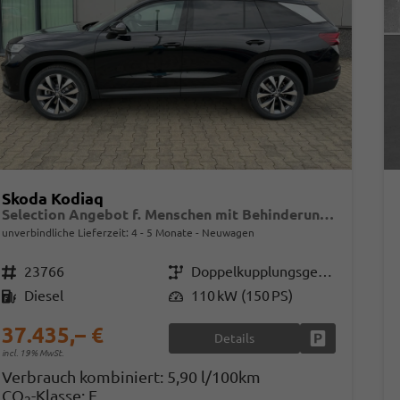
Skoda Kodiaq
Selection Angebot f. Menschen mit Behinderung 100%! 2.0 TDI 150PS DSG, 17" Alu, Parksensoren v/h, Rückfahrkamera, 3-Zonen-Climatronic, SunSet, Sitzheizung, Side Assist, Fernlicht-Assist, Tempomat, Infotainment 10" + Smartlink, Virtual Cockpit, M-Leder
unverbindliche Lieferzeit: 4 - 5 Monate
Neuwagen
Fahrzeugnr.
23766
Getriebe
Doppelkupplungsgetriebe (DSG)
Kraftstoff
Diesel
Leistung
110 kW (150 PS)
37.435,– €
Details
Fahrzeug park
incl. 19% MwSt.
Verbrauch kombiniert:
5,90 l/100km
CO
-Klasse:
E