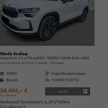
Skoda Kodiaq
Selection 1.5 eTSI mHEV 150PS/110kW DSG 2026
unverbindliche Lieferzeit:
4 Monate
Neuwagen
Fahrzeugnr.
30804
Getriebe
Doppelkupplungsgetriebe (DSG)
Kraftstoff
Benzin
Leistung
110 kW (150 PS)
38.406,– €
Details
en
Fahrzeug parke
incl. 19% MwSt.
Verbrauch kombiniert:
6,20 l/100km
CO
-Klasse:
E