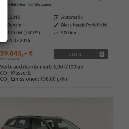
sofort lieferbar
Vorführwagen
Fahrzeugnr.
32815
Getriebe
Automatik
Kraftstoff
Benzin
Außenfarbe
Black Magic Perleffekt
Leistung
110 kW (150 PS)
Kilometerstand
900 km
01.07.2026
39.645,– €
Details
en
Fahrzeug parke
incl. 19% MwSt.
Verbrauch kombiniert:
6,00 l/100km
CO
-Klasse:
E
2
CO
-Emissionen:
138,00 g/km
2