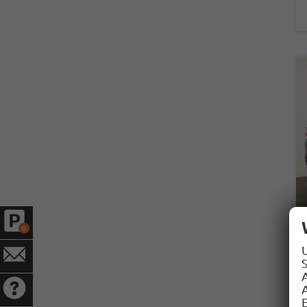
0
S
A