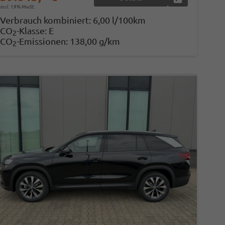
incl. 19% MwSt.
Verbrauch kombiniert:
6,00 l/100km
CO
-Klasse:
E
2
CO
-Emissionen:
138,00 g/km
2