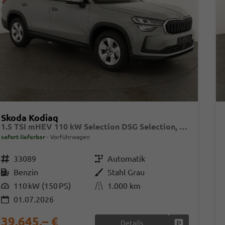
Skoda Kodiaq
1.5 TSI mHEV 110 kW Selection DSG Selection, AHK, Navi, Side, Kamera, Winter, 4 J.- Garantie
sofort lieferbar
Vorführwagen
Fahrzeugnr.
33089
Getriebe
Automatik
Kraftstoff
Benzin
Außenfarbe
Stahl Grau
Leistung
110 kW (150 PS)
Kilometerstand
1.000 km
01.07.2026
39.645,– €
Details
Fahrzeug park