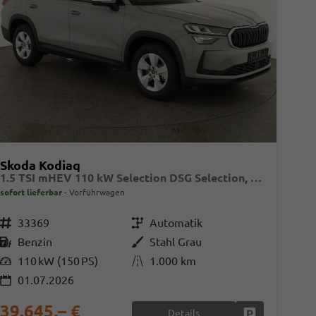
Skoda Kodiaq
1.5 TSI mHEV 110 kW Selection DSG Selection, AHK, Navi, Side, Kamera, Winter, 4 J.- Garantie
sofort lieferbar
Vorführwagen
Fahrzeugnr.
33369
Getriebe
Automatik
Kraftstoff
Benzin
Außenfarbe
Stahl Grau
Leistung
110 kW (150 PS)
Kilometerstand
1.000 km
01.07.2026
39.645,– €
Details
en
Fahrzeug parke