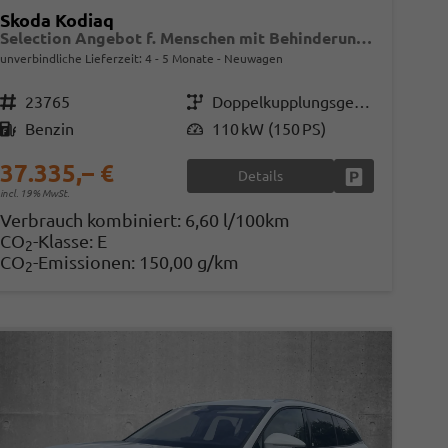
Skoda Kodiaq
Selection Angebot f. Menschen mit Behinderung ab 50 %! 1.5 TSI Mild-Hybrid 150PS DSG, 17" Alu, Parksensoren v/h, Rückfahrkamera, 3-Zonen-Climatronic, SunSet, Sitzheizung, Side Assist, Fernlicht-Assist, Tempomat, Infotainment 10" + Smartlink, Virtual Cockpit, Tempo
unverbindliche Lieferzeit: 4 - 5 Monate
Neuwagen
Fahrzeugnr.
23765
Getriebe
Doppelkupplungsgetriebe (DSG)
Kraftstoff
Benzin
Leistung
110 kW (150 PS)
37.335,– €
Details
en
Fahrzeug parke
incl. 19% MwSt.
Verbrauch kombiniert:
6,60 l/100km
CO
-Klasse:
E
2
CO
-Emissionen:
150,00 g/km
2