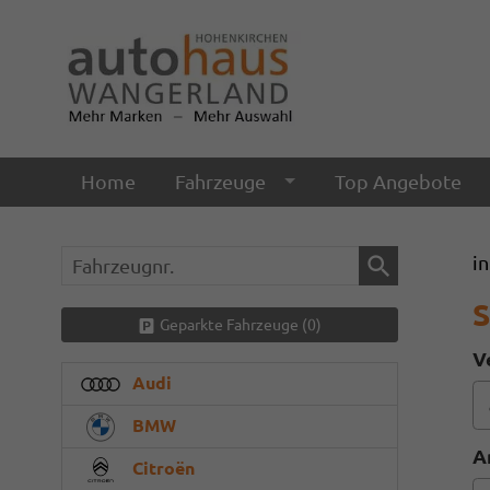
Home
Fahrzeuge
Top Angebote
Fahrzeugnr.
i
S
Geparkte Fahrzeuge (
0
)
V
Audi
BMW
A
Citroën