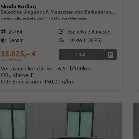
Skoda Kodiaq
Selection Angebot f. Menschen mit Behinderung 100%! 1.5 TSI Mild-Hybrid 150PS DSG, 17" Alu, Parksensoren v/h, Rückfahrkamera, 3-Zonen-Climatronic, SunSet, Sitzheizung, Side Assist, Fernlicht-Assist, Tempomat, Infotainment 10" + Smartlink, Virtual Cockpit, Tempo
unverbindliche Lieferzeit: 4 - 5 Monate
Neuwagen
Fahrzeugnr.
23764
Getriebe
Doppelkupplungsgetriebe (DSG)
Kraftstoff
Benzin
Leistung
110 kW (150 PS)
35.025,– €
Details
Fahrzeug park
incl. 19% MwSt.
Verbrauch kombiniert:
6,60 l/100km
CO
-Klasse:
E
2
CO
-Emissionen:
150,00 g/km
2