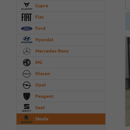
Cupra
Fiat
Ford
Hyundai
Mercedes-Benz
MG
Nissan
Opel
Peugeot
Seat
Skoda