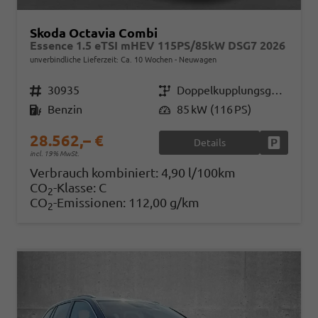
Skoda Octavia Combi
Essence 1.5 eTSI mHEV 115PS/85kW DSG7 2026
unverbindliche Lieferzeit: Ca. 10 Wochen
Neuwagen
Fahrzeugnr.
30935
Getriebe
Doppelkupplungsgetriebe (DSG)
Kraftstoff
Benzin
Leistung
85 kW (116 PS)
28.562,– €
Details
Fahrzeug
incl. 19% MwSt.
Verbrauch kombiniert:
4,90 l/100km
CO
-Klasse:
C
2
CO
-Emissionen:
112,00 g/km
2