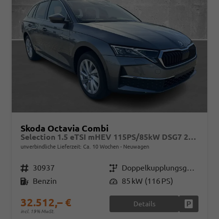
Skoda Octavia Combi
Selection 1.5 eTSI mHEV 115PS/85kW DSG7 2026
unverbindliche Lieferzeit: Ca. 10 Wochen
Neuwagen
Fahrzeugnr.
30937
Getriebe
Doppelkupplungsgetriebe (DSG)
Kraftstoff
Benzin
Leistung
85 kW (116 PS)
32.512,– €
Details
Fahrzeug
incl. 19% MwSt.