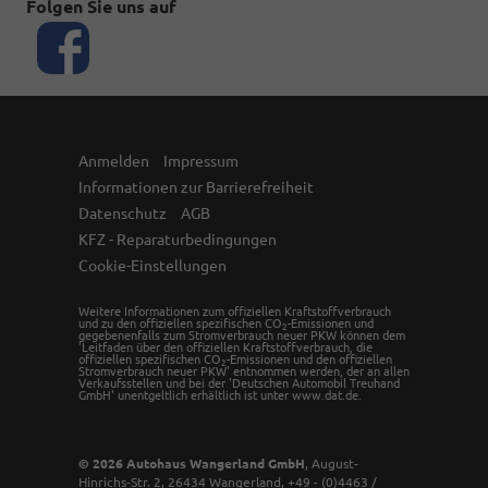
Folgen Sie uns auf
Anmelden
Impressum
Informationen zur Barrierefreiheit
Datenschutz
AGB
KFZ - Reparaturbedingungen
Cookie-Einstellungen
Weitere Informationen zum offiziellen Kraftstoffverbrauch
und zu den offiziellen spezifischen CO
-Emissionen und
2
gegebenenfalls zum Stromverbrauch neuer PKW können dem
'Leitfaden über den offiziellen Kraftstoffverbrauch, die
offiziellen spezifischen CO
-Emissionen und den offiziellen
2
Stromverbrauch neuer PKW' entnommen werden, der an allen
Verkaufsstellen und bei der 'Deutschen Automobil Treuhand
GmbH' unentgeltlich erhältlich ist unter www.dat.de.
© 2026
Autohaus Wangerland GmbH
,
August-
Hinrichs-Str. 2
,
26434
Wangerland,
+49 - (0)4463 /