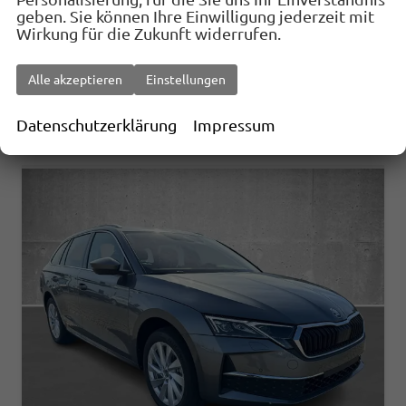
geben. Sie können Ihre Einwilligung jederzeit mit
31.180,– €
Details
Fahrzeug
Wirkung für die Zukunft widerrufen.
incl. 19% MwSt.
Verbrauch kombiniert:
5,40 l/100km
Alle akzeptieren
Einstellungen
CO
-Klasse:
D
2
CO
-Emissionen:
122,00 g/km
2
Datenschutzerklärung
Impressum