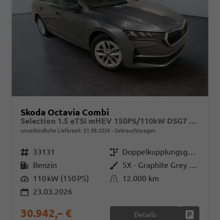
Skoda Octavia Combi
Selection 1.5 eTSI mHEV 150PS/110kW DSG7 2026 +AHK+3-ZONE+RFK+KESSY+EL.HECK+BHZ. LENKRAD
unverbindliche Lieferzeit:
21.08.2026
Gebrauchtwagen
Fahrzeugnr.
33131
Getriebe
Doppelkupplungsgetriebe (DSG)
Kraftstoff
Benzin
Außenfarbe
5X - Graphite Grey Met.
Leistung
110 kW (150 PS)
Kilometerstand
12.000 km
23.03.2026
30.942,– €
Details
Fahrzeug