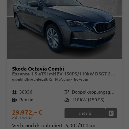
Skoda Octavia Combi
Essence 1.5 eTSI mHEV 150PS/110kW DSG7 2026
unverbindliche Lieferzeit: Ca. 10 Wochen
Neuwagen
Fahrzeugnr.
30936
Getriebe
Doppelkupplungsgetriebe (DSG)
Kraftstoff
Benzin
Leistung
110 kW (150 PS)
29.972,– €
Details
Fahrzeug
incl. 19% MwSt.
Verbrauch kombiniert:
5,00 l/100km