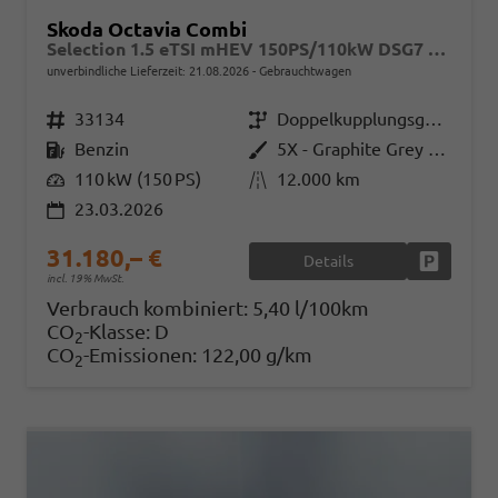
Skoda Octavia Combi
Selection 1.5 eTSI mHEV 150PS/110kW DSG7 2026 +AHK+SUNSET+3-ZONE+RFK+KESSY+EL.HECK+BHZ. LENKRAD
unverbindliche Lieferzeit:
21.08.2026
Gebrauchtwagen
Fahrzeugnr.
33134
Getriebe
Doppelkupplungsgetriebe (DSG)
Kraftstoff
Benzin
Außenfarbe
5X - Graphite Grey Met.
Leistung
110 kW (150 PS)
Kilometerstand
12.000 km
23.03.2026
31.180,– €
Details
Fahrzeug
incl. 19% MwSt.
Verbrauch kombiniert:
5,40 l/100km
CO
-Klasse:
D
2
CO
-Emissionen:
122,00 g/km
2