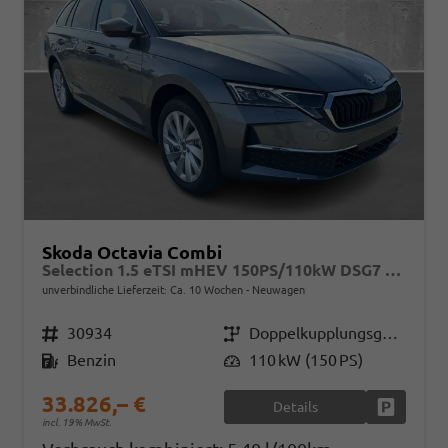
Skoda Octavia Combi
Selection 1.5 eTSI mHEV 150PS/110kW DSG7 2026
unverbindliche Lieferzeit: Ca. 10 Wochen
Neuwagen
Fahrzeugnr.
30934
Getriebe
Doppelkupplungsgetriebe (DSG)
Kraftstoff
Benzin
Leistung
110 kW (150 PS)
33.826,– €
Details
Fahrzeug
incl. 19% MwSt.