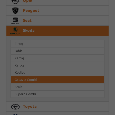
Opel
Peugeot
Seat
Skoda
Elroq
Fabia
Kamiq
Karoq
Kodiaq
Octavia Combi
Scala
Superb Combi
Toyota