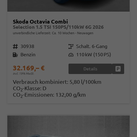
Skoda Octavia Combi
Selection 1.5 TSI 150PS/110kW 6G 2026
unverbindliche Lieferzeit: Ca. 10 Wochen
Neuwagen
Fahrzeugnr.
30938
Getriebe
Schalt. 6-Gang
Kraftstoff
Benzin
Leistung
110 kW (150 PS)
32.169,– €
Details
Fahrzeug
incl. 19% MwSt.
Verbrauch kombiniert:
5,80 l/100km
CO
-Klasse:
D
2
CO
-Emissionen:
132,00 g/km
2