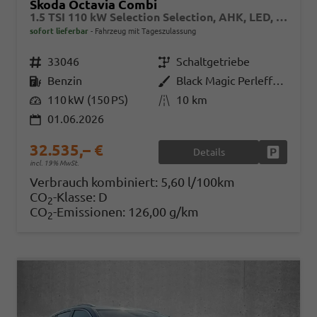
Skoda Octavia Combi
1.5 TSI 110 kW Selection Selection, AHK, LED, Side, ACC, Kamera, Winter, 17-Zoll
sofort lieferbar
Fahrzeug mit Tageszulassung
Fahrzeugnr.
33046
Getriebe
Schaltgetriebe
Kraftstoff
Benzin
Außenfarbe
Black Magic Perleffekt
Leistung
110 kW (150 PS)
Kilometerstand
10 km
01.06.2026
32.535,– €
Details
Fahrzeug
incl. 19% MwSt.
Verbrauch kombiniert:
5,60 l/100km
CO
-Klasse:
D
2
CO
-Emissionen:
126,00 g/km
2