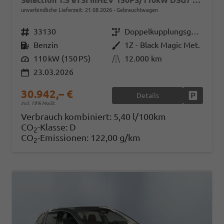
Selection 1.5 eTSI mHEV 150PS/110kW DSG7 2026 +AHK+3-ZONE+RFK+KESSY+EL.HECK+BHZ. LENKRAD
unverbindliche Lieferzeit:
21.08.2026
Gebrauchtwagen
Fahrzeugnr.
33130
Getriebe
Doppelkupplungsgetriebe (DSG)
Kraftstoff
Benzin
Außenfarbe
1Z - Black Magic Met.
Leistung
110 kW (150 PS)
Kilometerstand
12.000 km
23.03.2026
30.942,– €
Details
Fahrzeug
incl. 19% MwSt.
Verbrauch kombiniert:
5,40 l/100km
CO
-Klasse:
D
2
CO
-Emissionen:
122,00 g/km
2