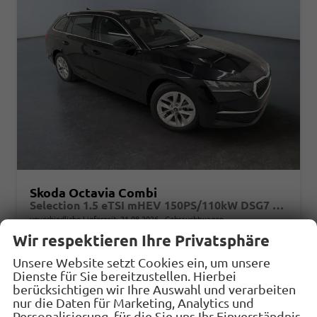
Skoda Octavia Combi
Selection 1.5 eTSI mHEV 150PS/110kW DSG7 2026 +AHK+SUNSET+3-ZONE+RFK+KESSY+EL.HECK+BHZ. LENKRAD
unverbindliche Lieferzeit:
21.08.2026
Gebrauchtwagen
Wir respektieren Ihre Privatsphäre
Fahrzeugnr.
33135
Getriebe
Doppelkupplungsgetriebe (DSG)
Unsere Website setzt Cookies ein, um unsere
Kraftstoff
Benzin
Außenfarbe
1Z - Black Magic Met.
Dienste für Sie bereitzustellen. Hierbei
Leistung
110 kW (150 PS)
Kilometerstand
12.000 km
berücksichtigen wir Ihre Auswahl und verarbeiten
nur die Daten für Marketing, Analytics und
23.03.2026
Personalisierung, für die Sie uns Ihr Einverständnis