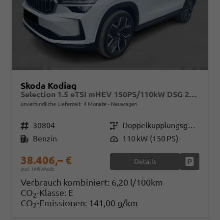
Skoda Kodiaq
Selection 1.5 eTSI mHEV 150PS/110kW DSG 2026
unverbindliche Lieferzeit:
4 Monate
Neuwagen
Fahrzeugnr.
30804
Getriebe
Doppelkupplungsgetriebe (DSG)
Kraftstoff
Benzin
Leistung
110 kW (150 PS)
38.406,– €
Details
Fahrzeug
incl. 19% MwSt.
Verbrauch kombiniert:
6,20 l/100km
CO
-Klasse:
E
2
CO
-Emissionen:
141,00 g/km
2