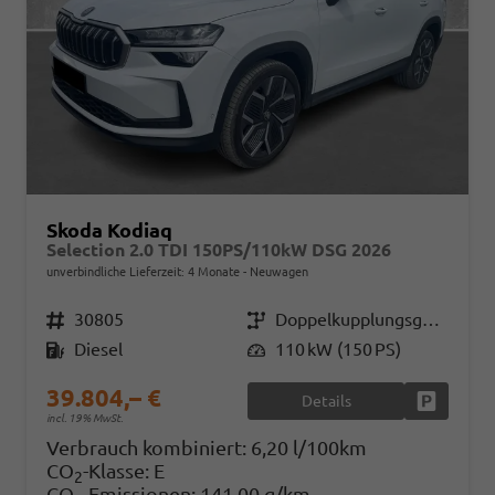
Skoda Kodiaq
Selection 2.0 TDI 150PS/110kW DSG 2026
unverbindliche Lieferzeit:
4 Monate
Neuwagen
Fahrzeugnr.
30805
Getriebe
Doppelkupplungsgetriebe (DSG)
Kraftstoff
Diesel
Leistung
110 kW (150 PS)
39.804,– €
Details
Fahrzeug
incl. 19% MwSt.
Verbrauch kombiniert:
6,20 l/100km
CO
-Klasse:
E
2
CO
-Emissionen:
141,00 g/km