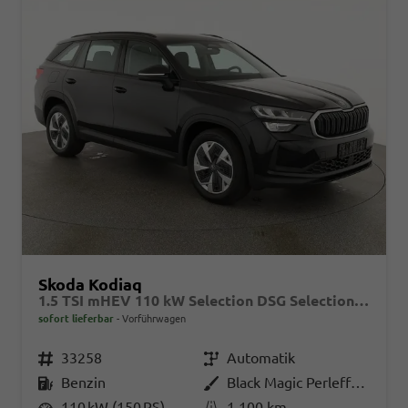
Skoda Kodiaq
1.5 TSI mHEV 110 kW Selection DSG Selection, 7-Sitzer, AHK, Navi, Side, Kamera, Winter, 4 J.- Garantie
sofort lieferbar
Vorführwagen
Fahrzeugnr.
33258
Getriebe
Automatik
Kraftstoff
Benzin
Außenfarbe
Black Magic Perleffekt
Leistung
110 kW (150 PS)
Kilometerstand
1.100 km