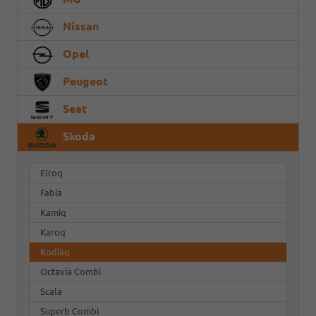
Nissan
Opel
Peugeot
Seat
Skoda
Elroq
Fabia
Kamiq
Karoq
Kodiaq
Octavia Combi
Scala
Superb Combi