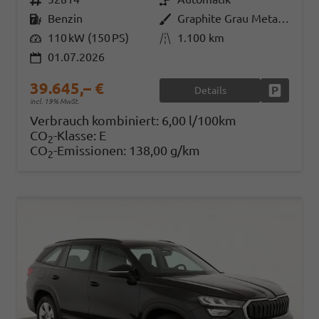
Kraftstoff
Benzin
Außenfarbe
Graphite Grau Metallic
Leistung
110 kW (150 PS)
Kilometerstand
1.100 km
01.07.2026
39.645,– €
Details
Fahrzeug
incl. 19% MwSt.
Verbrauch kombiniert:
6,00 l/100km
CO
-Klasse:
E
2
CO
-Emissionen:
138,00 g/km
2