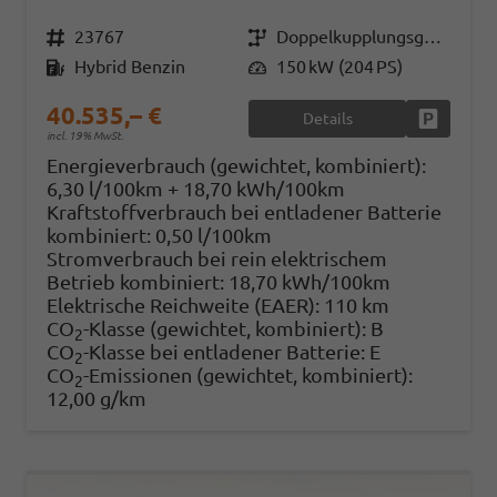
Fahrzeugnr.
23767
Getriebe
Doppelkupplungsgetriebe (DSG)
Kraftstoff
Hybrid Benzin
Leistung
150 kW (204 PS)
40.535,– €
Details
Fahrzeug
incl. 19% MwSt.
Energieverbrauch (gewichtet, kombiniert):
6,30 l/100km + 18,70 kWh/100km
Kraftstoffverbrauch bei entladener Batterie
kombiniert:
0,50 l/100km
Stromverbrauch bei rein elektrischem
Betrieb kombiniert:
18,70 kWh/100km
Elektrische Reichweite (EAER):
110 km
CO
-Klasse (gewichtet, kombiniert):
B
2
CO
-Klasse bei entladener Batterie:
E
2
CO
-Emissionen (gewichtet, kombiniert):
2
12,00 g/km