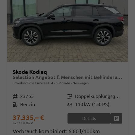
Skoda Kodiaq
Selection Angebot f. Menschen mit Behinderung ab 50 %! 1.5 TSI Mild-Hybrid 150PS DSG, 17" Alu, Parksensoren v/h, Rückfahrkamera, 3-Zonen-Climatronic, SunSet, Sitzheizung, Side Assist, Fernlicht-Assist, Tempomat, Infotainment 10" + Smartlink, Virtual Cockpit, Tempo
unverbindliche Lieferzeit: 4 - 5 Monate
Neuwagen
Fahrzeugnr.
23765
Getriebe
Doppelkupplungsgetriebe (DSG)
Kraftstoff
Benzin
Leistung
110 kW (150 PS)
37.335,– €
Details
Fahrzeug
incl. 19% MwSt.
Verbrauch kombiniert:
6,60 l/100km