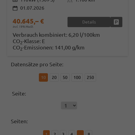
01.07.2026
40.645,– €
Details
Fahrzeug
incl. 19% MwSt.
Verbrauch kombiniert:
6,20 l/100km
CO
-Klasse:
E
2
CO
-Emissionen:
141,00 g/km
2
Datensätze pro Seite:
10
20
50
100
250
Seite:
Seiten:
1
2
3
4
...
8