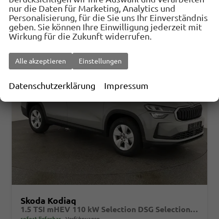
CO
-Emissionen:
138,00 g/km
2
nur die Daten für Marketing, Analytics und
Personalisierung, für die Sie uns Ihr Einverständnis
geben. Sie können Ihre Einwilligung jederzeit mit
Wirkung für die Zukunft widerrufen.
Alle akzeptieren
Einstellungen
Datenschutzerklärung
Impressum
Skoda Kodiaq
1.5 TSI mHEV 110 kW Selection DSG Selection, AHK, Navi, Side, Kamera, Winter, 4 J.- Garantie