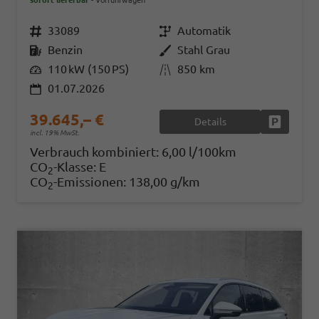
sofort lieferbar
Vorführwagen
Fahrzeugnr.
33089
Getriebe
Automatik
Kraftstoff
Benzin
Außenfarbe
Stahl Grau
Leistung
110 kW (150 PS)
Kilometerstand
850 km
01.07.2026
39.645,– €
Details
Fahrzeug
incl. 19% MwSt.
Verbrauch kombiniert:
6,00 l/100km
CO
-Klasse:
E
2
CO
-Emissionen:
138,00 g/km
2