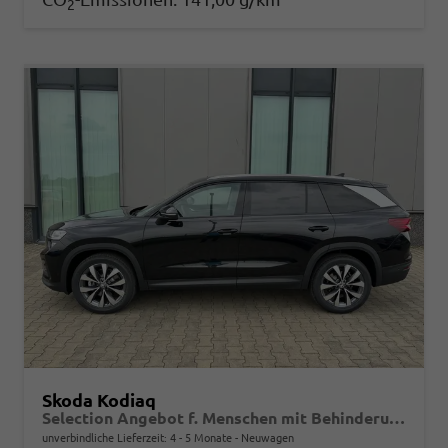
2
Skoda Kodiaq
Selection Angebot f. Menschen mit Behinderung 100%! 1.5 TSI iV PLUG-IN-HYBRID 204PS DSG, 17" Alu, Parksensoren v/h, Rückfahrkamera, 3-Zonen-Climatronic, SunSet, Sitzheizung, Side Assist, Fernlicht-Assist, Tempomat, Infotainment 10" + Smartlink, Virtual Cockpit,
unverbindliche Lieferzeit: 4 - 5 Monate
Neuwagen