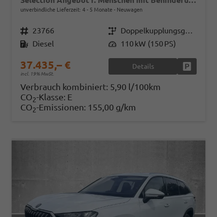
Selection Angebot f. Menschen mit Behinderung 100%! 2.0 TDI 150PS DSG, 17" Alu, Parksensoren v/h, Rückfahrkamera, 3-Zonen-Climatronic, SunSet, Sitzheizung, Side Assist, Fernlicht-Assist, Tempomat, Infotainment 10" + Smartlink, Virtual Cockpit, M-Leder
unverbindliche Lieferzeit: 4 - 5 Monate
Neuwagen
Fahrzeugnr.
23766
Getriebe
Doppelkupplungsgetriebe (DSG)
Kraftstoff
Diesel
Leistung
110 kW (150 PS)
37.435,– €
Details
Fahrzeug
incl. 19% MwSt.
Verbrauch kombiniert:
5,90 l/100km
CO
-Klasse:
E
2
CO
-Emissionen:
155,00 g/km
2