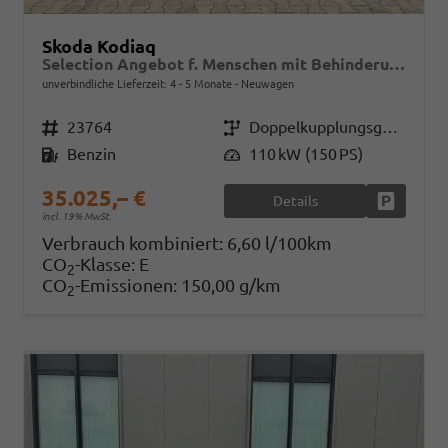
Skoda Kodiaq
Selection Angebot f. Menschen mit Behinderung 100%! 1.5 TSI Mild-Hybrid 150PS DSG, 17" Alu, Parksensoren v/h, Rückfahrkamera, 3-Zonen-Climatronic, SunSet, Sitzheizung, Side Assist, Fernlicht-Assist, Tempomat, Infotainment 10" + Smartlink, Virtual Cockpit, Tempo
unverbindliche Lieferzeit: 4 - 5 Monate
Neuwagen
Fahrzeugnr.
23764
Getriebe
Doppelkupplungsgetriebe (DSG)
Kraftstoff
Benzin
Leistung
110 kW (150 PS)
35.025,– €
Details
Fahrzeug
incl. 19% MwSt.
Verbrauch kombiniert:
6,60 l/100km
CO
-Klasse:
E
2
CO
-Emissionen:
150,00 g/km
2