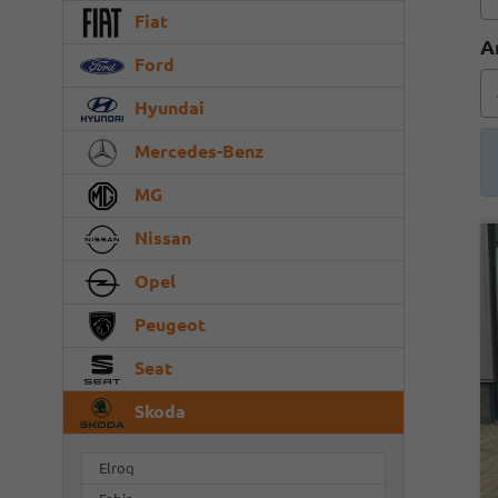
Fiat
A
Ford
Hyundai
Mercedes-Benz
MG
Nissan
Opel
Peugeot
Seat
Skoda
Elroq