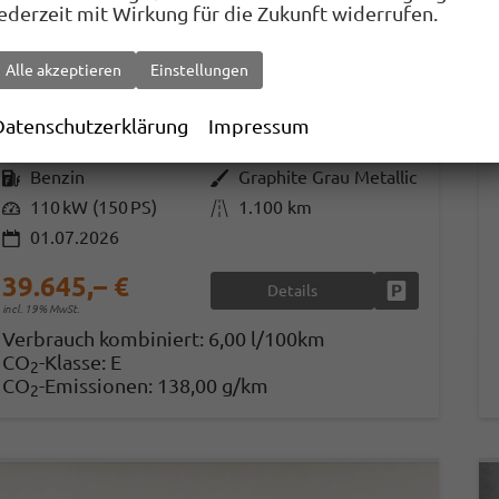
jederzeit mit Wirkung für die Zukunft widerrufen.
Skoda Kodiaq
Alle akzeptieren
Einstellungen
1.5 TSI mHEV 110 kW Selection DSG Selection, AHK, Navi, Side, Kamera, Winter, 4 J.- Garantie
sofort lieferbar
Vorführwagen
Datenschutzerklärung
Impressum
Fahrzeugnr.
32814
Getriebe
Automatik
Kraftstoff
Benzin
Außenfarbe
Graphite Grau Metallic
Leistung
110 kW (150 PS)
Kilometerstand
1.100 km
01.07.2026
39.645,– €
Details
Fahrzeug park
incl. 19% MwSt.
Verbrauch kombiniert:
6,00 l/100km
CO
-Klasse:
E
2
CO
-Emissionen:
138,00 g/km
2