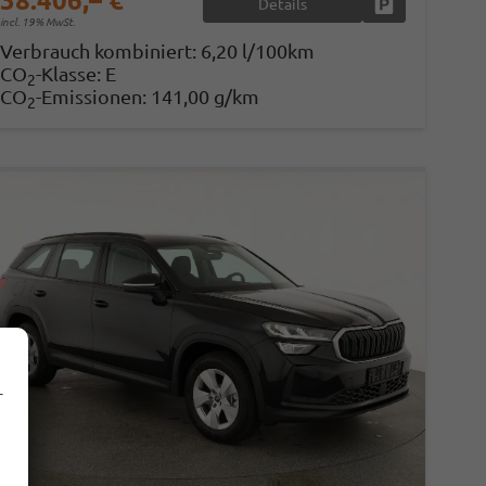
38.406,– €
Details
en
Fahrzeug parke
incl. 19% MwSt.
Verbrauch kombiniert:
6,20 l/100km
CO
-Klasse:
E
2
CO
-Emissionen:
141,00 g/km
2
r