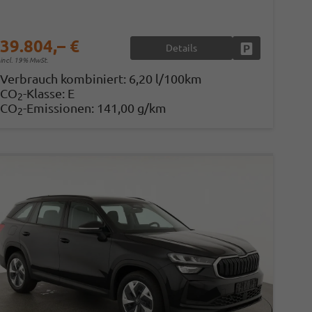
39.804,– €
Details
en
Fahrzeug parke
incl. 19% MwSt.
Verbrauch kombiniert:
6,20 l/100km
CO
-Klasse:
E
2
CO
-Emissionen:
141,00 g/km
2