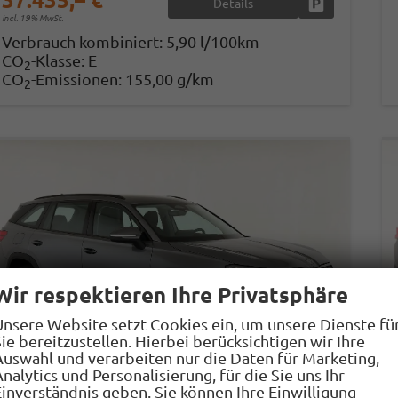
37.435,– €
Details
Fahrzeug park
incl. 19% MwSt.
Verbrauch kombiniert:
5,90 l/100km
CO
-Klasse:
E
2
CO
-Emissionen:
155,00 g/km
2
Wir respektieren Ihre Privatsphäre
Unsere Website setzt Cookies ein, um unsere Dienste fü
ie bereitzustellen. Hierbei berücksichtigen wir Ihre
Auswahl und verarbeiten nur die Daten für Marketing,
nalytics und Personalisierung, für die Sie uns Ihr
Einverständnis geben. Sie können Ihre Einwilligung