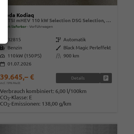
Skoda Kodiaq
1.5 TSI mHEV 110 kW Selection DSG Selection, AHK, Navi, Side, Kamera, Winter, 4 J.- Garantie
sofort lieferbar
Vorführwagen
Fahrzeugnr.
32815
Getriebe
Automatik
Kraftstoff
Benzin
Außenfarbe
Black Magic Perleffekt
Leistung
110 kW (150 PS)
Kilometerstand
900 km
01.07.2026
39.645,– €
Details
en
Fahrzeug parke
incl. 19% MwSt.
Verbrauch kombiniert:
6,00 l/100km
CO
-Klasse:
E
2
CO
-Emissionen:
138,00 g/km
2