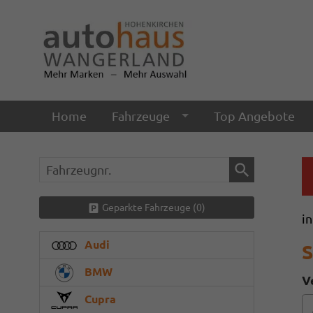
Home
Fahrzeuge
Top Angebote
Fahrzeugnr.
Geparkte Fahrzeuge (
0
)
i
Audi
S
BMW
V
Cupra