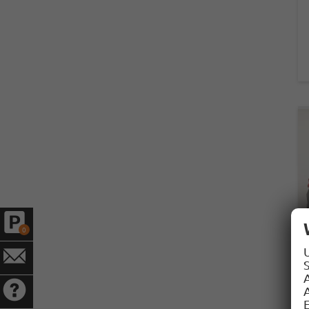
0
S
A