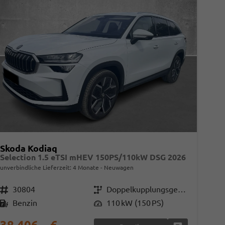
Skoda Kodiaq
Selection 1.5 eTSI mHEV 150PS/110kW DSG 2026
unverbindliche Lieferzeit:
4 Monate
Neuwagen
Fahrzeugnr.
30804
Getriebe
Doppelkupplungsgetriebe (DSG)
Kraftstoff
Benzin
Leistung
110 kW (150 PS)