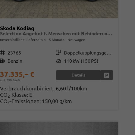
Skoda Kodiaq
Selection Angebot f. Menschen mit Behinderung ab 50 %! 1.5 TSI Mild-Hybrid 150PS DSG, 17" Alu, Parksensoren v/h, Rückfahrkamera, 3-Zonen-Climatronic, SunSet, Sitzheizung, Side Assist, Fernlicht-Assist, Tempomat, Infotainment 10" + Smartlink, Virtual Cockpit, Tempo
unverbindliche Lieferzeit: 4 - 5 Monate
Neuwagen
Fahrzeugnr.
23765
Getriebe
Doppelkupplungsgetriebe (DSG)
Kraftstoff
Benzin
Leistung
110 kW (150 PS)
37.335,– €
Details
en
Fahrzeug parke
incl. 19% MwSt.
Verbrauch kombiniert:
6,60 l/100km
CO
-Klasse:
E
2
CO
-Emissionen:
150,00 g/km
2