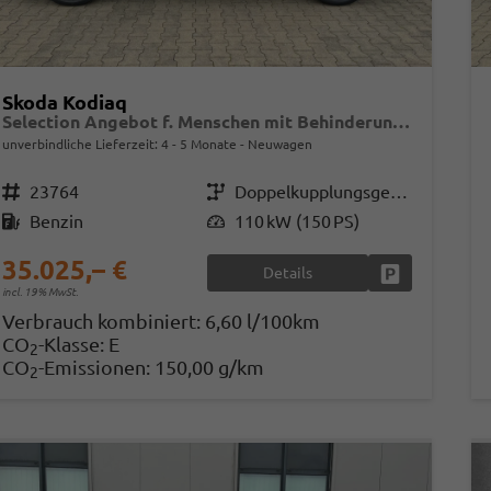
Skoda Kodiaq
Selection Angebot f. Menschen mit Behinderung 100%! 1.5 TSI Mild-Hybrid 150PS DSG, 17" Alu, Parksensoren v/h, Rückfahrkamera, 3-Zonen-Climatronic, SunSet, Sitzheizung, Side Assist, Fernlicht-Assist, Tempomat, Infotainment 10" + Smartlink, Virtual Cockpit, Tempo
unverbindliche Lieferzeit: 4 - 5 Monate
Neuwagen
Fahrzeugnr.
23764
Getriebe
Doppelkupplungsgetriebe (DSG)
Kraftstoff
Benzin
Leistung
110 kW (150 PS)
35.025,– €
Details
Fahrzeug park
incl. 19% MwSt.
Verbrauch kombiniert:
6,60 l/100km
CO
-Klasse:
E
2
CO
-Emissionen:
150,00 g/km
2