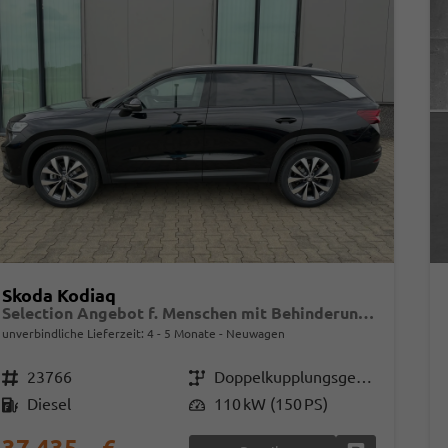
Skoda Kodiaq
Selection Angebot f. Menschen mit Behinderung 100%! 2.0 TDI 150PS DSG, 17" Alu, Parksensoren v/h, Rückfahrkamera, 3-Zonen-Climatronic, SunSet, Sitzheizung, Side Assist, Fernlicht-Assist, Tempomat, Infotainment 10" + Smartlink, Virtual Cockpit, M-Leder
unverbindliche Lieferzeit: 4 - 5 Monate
Neuwagen
Fahrzeugnr.
23766
Getriebe
Doppelkupplungsgetriebe (DSG)
Kraftstoff
Diesel
Leistung
110 kW (150 PS)