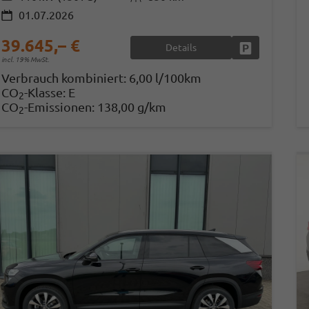
01.07.2026
39.645,– €
Details
Fahrzeug park
incl. 19% MwSt.
Verbrauch kombiniert:
6,00 l/100km
CO
-Klasse:
E
2
CO
-Emissionen:
138,00 g/km
2