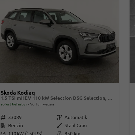
Skoda Kodiaq
1.5 TSI mHEV 110 kW Selection DSG Selection, AHK, Navi, Side, Kamera, Winter, 4 J.- Garantie
sofort lieferbar
Vorführwagen
Fahrzeugnr.
33089
Getriebe
Automatik
Kraftstoff
Benzin
Außenfarbe
Stahl Grau
Leistung
110 kW (150 PS)
Kilometerstand
850 km