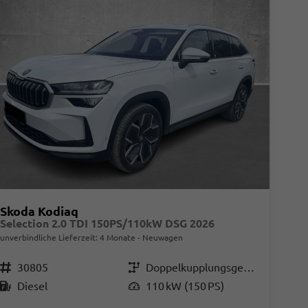
Skoda Kodiaq
Selection 2.0 TDI 150PS/110kW DSG 2026
unverbindliche Lieferzeit:
4 Monate
Neuwagen
Fahrzeugnr.
30805
Getriebe
Doppelkupplungsgetriebe (DSG)
Kraftstoff
Diesel
Leistung
110 kW (150 PS)