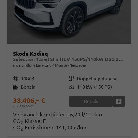
Skoda Kodiaq
Selection 1.5 eTSI mHEV 150PS/110kW DSG 2026
unverbindliche Lieferzeit:
4 Monate
Neuwagen
Fahrzeugnr.
30804
Getriebe
Doppelkupplungsgetriebe (DSG)
Kraftstoff
Benzin
Leistung
110 kW (150 PS)
38.406,– €
Details
Fahrzeug
incl. 19% MwSt.
Verbrauch kombiniert:
6,20 l/100km
CO
-Klasse:
E
2
CO
-Emissionen:
141,00 g/km
2