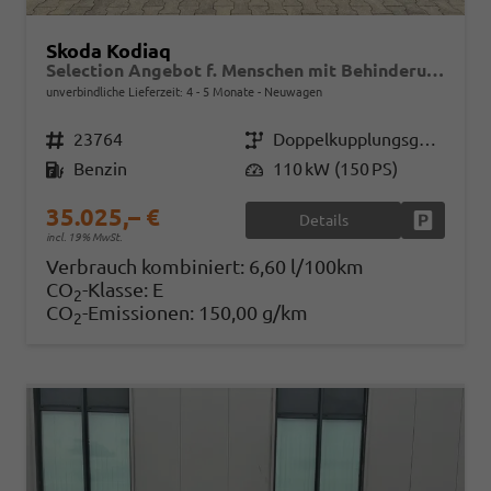
Skoda Kodiaq
Selection Angebot f. Menschen mit Behinderung 100%! 1.5 TSI Mild-Hybrid 150PS DSG, 17" Alu, Parksensoren v/h, Rückfahrkamera, 3-Zonen-Climatronic, SunSet, Sitzheizung, Side Assist, Fernlicht-Assist, Tempomat, Infotainment 10" + Smartlink, Virtual Cockpit, Tempo
unverbindliche Lieferzeit: 4 - 5 Monate
Neuwagen
Fahrzeugnr.
23764
Getriebe
Doppelkupplungsgetriebe (DSG)
Kraftstoff
Benzin
Leistung
110 kW (150 PS)
35.025,– €
Details
Fahrzeug
incl. 19% MwSt.
Verbrauch kombiniert:
6,60 l/100km
CO
-Klasse:
E
2
CO
-Emissionen:
150,00 g/km
2