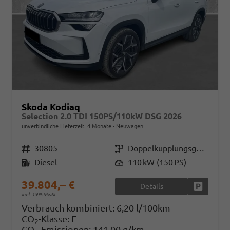
Skoda Kodiaq
Selection 2.0 TDI 150PS/110kW DSG 2026
unverbindliche Lieferzeit:
4 Monate
Neuwagen
Fahrzeugnr.
30805
Getriebe
Doppelkupplungsgetriebe (DSG)
Kraftstoff
Diesel
Leistung
110 kW (150 PS)
39.804,– €
Details
Fahrzeug
incl. 19% MwSt.
Verbrauch kombiniert:
6,20 l/100km
CO
-Klasse:
E
2
CO
-Emissionen:
141,00 g/km