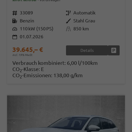
sofort lieferbar
Vorführwagen
Fahrzeugnr.
33089
Getriebe
Automatik
Kraftstoff
Benzin
Außenfarbe
Stahl Grau
Leistung
110 kW (150 PS)
Kilometerstand
850 km
01.07.2026
39.645,– €
Details
Fahrzeug
incl. 19% MwSt.
Verbrauch kombiniert:
6,00 l/100km
CO
-Klasse:
E
2
CO
-Emissionen:
138,00 g/km
2