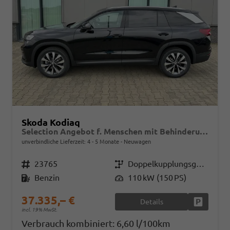
Skoda Kodiaq
Selection Angebot f. Menschen mit Behinderung ab 50 %! 1.5 TSI Mild-Hybrid 150PS DSG, 17" Alu, Parksensoren v/h, Rückfahrkamera, 3-Zonen-Climatronic, SunSet, Sitzheizung, Side Assist, Fernlicht-Assist, Tempomat, Infotainment 10" + Smartlink, Virtual Cockpit, Tempo
unverbindliche Lieferzeit: 4 - 5 Monate
Neuwagen
Fahrzeugnr.
23765
Getriebe
Doppelkupplungsgetriebe (DSG)
Kraftstoff
Benzin
Leistung
110 kW (150 PS)
37.335,– €
Details
Fahrzeug
incl. 19% MwSt.
Verbrauch kombiniert:
6,60 l/100km