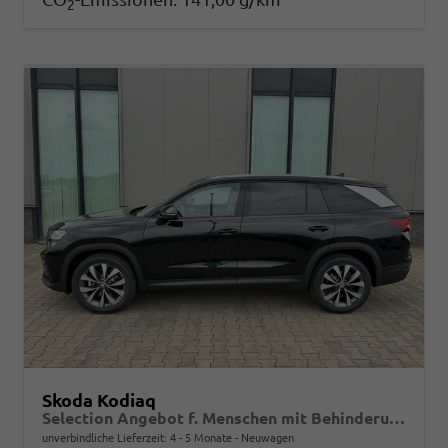
2
Skoda Kodiaq
Selection Angebot f. Menschen mit Behinderung 100%! 1.5 TSI iV PLUG-IN-HYBRID 204PS DSG, 17" Alu, Parksensoren v/h, Rückfahrkamera, 3-Zonen-Climatronic, SunSet, Sitzheizung, Side Assist, Fernlicht-Assist, Tempomat, Infotainment 10" + Smartlink, Virtual Cockpit,
unverbindliche Lieferzeit: 4 - 5 Monate
Neuwagen