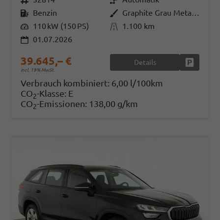
Kraftstoff
Benzin
Außenfarbe
Graphite Grau Metallic
Leistung
110 kW (150 PS)
Kilometerstand
1.100 km
01.07.2026
39.645,– €
Details
Fahrzeug
incl. 19% MwSt.
Verbrauch kombiniert:
6,00 l/100km
CO
-Klasse:
E
2
CO
-Emissionen:
138,00 g/km
2