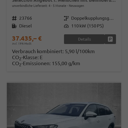
Selection Angebot f. Menschen mit Behinderung 100%! 2.0 TDI 150PS DSG, 17" Alu, Parksensoren v/h, Rückfahrkamera, 3-Zonen-Climatronic, SunSet, Sitzheizung, Side Assist, Fernlicht-Assist, Tempomat, Infotainment 10" + Smartlink, Virtual Cockpit, M-Leder
unverbindliche Lieferzeit: 4 - 5 Monate
Neuwagen
Fahrzeugnr.
23766
Getriebe
Doppelkupplungsgetriebe (DSG)
Kraftstoff
Diesel
Leistung
110 kW (150 PS)
37.435,– €
Details
Fahrzeug
incl. 19% MwSt.
Verbrauch kombiniert:
5,90 l/100km
CO
-Klasse:
E
2
CO
-Emissionen:
155,00 g/km
2