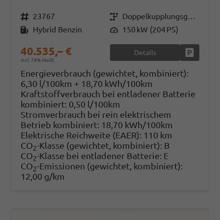
Fahrzeugnr.
23767
Getriebe
Doppelkupplungsgetriebe (DSG)
Kraftstoff
Hybrid Benzin
Leistung
150 kW (204 PS)
40.535,– €
Details
Fahrzeug
incl. 19% MwSt.
Energieverbrauch (gewichtet, kombiniert):
6,30 l/100km + 18,70 kWh/100km
Kraftstoffverbrauch bei entladener Batterie
kombiniert:
0,50 l/100km
Stromverbrauch bei rein elektrischem
Betrieb kombiniert:
18,70 kWh/100km
Elektrische Reichweite (EAER):
110 km
CO
-Klasse (gewichtet, kombiniert):
B
2
CO
-Klasse bei entladener Batterie:
E
2
CO
-Emissionen (gewichtet, kombiniert):
2
12,00 g/km