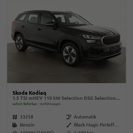
Skoda Kodiaq
1.5 TSI mHEV 110 kW Selection DSG Selection, 7-Sitzer, AHK, Navi, Side, Kamera, Winter, 4 J.- Garantie
sofort lieferbar
Vorführwagen
Fahrzeugnr.
33258
Getriebe
Automatik
Kraftstoff
Benzin
Außenfarbe
Black Magic Perleffekt
Leistung
110 kW (150 PS)
Kilometerstand
1.100 km