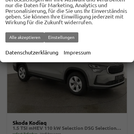
CO
-Emissionen:
138,00 g/km
2
nur die Daten für Marketing, Analytics und
Personalisierung, für die Sie uns Ihr Einverständnis
geben. Sie können Ihre Einwilligung jederzeit mit
Wirkung für die Zukunft widerrufen.
Alle akzeptieren
Einstellungen
Datenschutzerklärung
Impressum
Skoda Kodiaq
1.5 TSI mHEV 110 kW Selection DSG Selection, AHK, Navi, Side, Kamera, Winter, 4 J.- Garantie