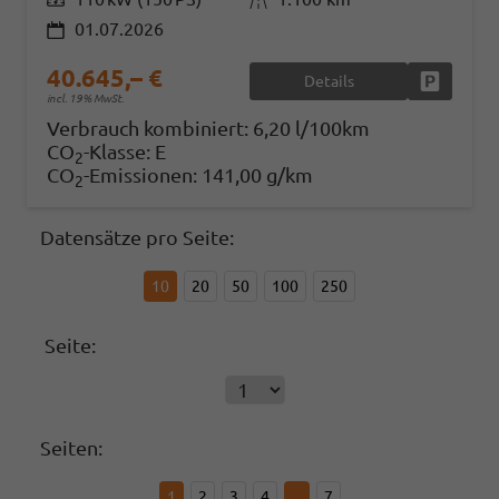
01.07.2026
40.645,– €
Details
Fahrzeug
incl. 19% MwSt.
Verbrauch kombiniert:
6,20 l/100km
CO
-Klasse:
E
2
CO
-Emissionen:
141,00 g/km
2
Datensätze pro Seite:
10
20
50
100
250
Seite:
Seiten:
1
2
3
4
...
7