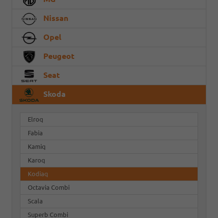
Nissan
Opel
Peugeot
Seat
Skoda
Elroq
Fabia
Kamiq
Karoq
Kodiaq
Octavia Combi
Scala
Superb Combi