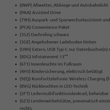
(8WP) Allwetter, Abbiege und Autobahnlicht
(PAA) Assisted Drive
(79H) Auspark- und Spurwechselassistent un
(PCA) Convenience Paket
(3S2) Dachreling schwarz
(3GE) Angehobener Ladeboden hinten
(U9H) Extern, USB Typ-C nur Datenbuchse(n) 
(8DG) Infotainment 13""
(6T1) Innenleuchte im Fußraum
(4H5) Kindersicherung, elektrisch betätigt
(9ZQ) Komforttelefonie: Wireless Charging 
(8VG) Rückleuchten in LED-Technik
(2FT) Ledermultifunktionslenkrad, beheizbar 
(6Z3) Lendenwirbelstütze, pneumatisch einstel
rechts