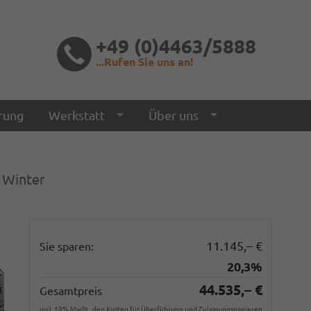
+49 (0)4463/5888
...Rufen Sie uns an!
rung
Werkstatt
Über uns
, Winter
11.145,– €
Sie sparen:
20,3%
44.535,– €
Gesamtpreis
incl. 19% MwSt., den Kosten für Überführung und Zulassungspapieren