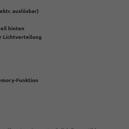
ktr. auslösbar)
eil hinten
r Lichtverteilung
 Memory-Funktion