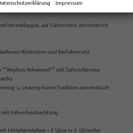
Datenschutzerklärung
Impressum
 und heranklappar, auf Fahrerseite automatisch
 äußeren Rücksitzen und Beifahrersitz
em ""Keyless Advanced"" mit Safesicherung
Suedia
.Coming- u. Leaving-home Funktion automatisch
 mit Fahrerbeobachtung
it Mittelarmlehne + 2 Sitze in 3. Sitzreihe