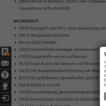
(9WJ) Wired & Wireless Smart Link+ (Naviga
Smartphone erforderlich))
SICHERHEIT:
(4UF) Airbag FS und BFS, ohne Knieairbag, m
(UG1) Berganfahrassistent
Bronx Gold Metallic
(7AS) Diebstahlalarmanlage, Innenraumüber-
0
(7X2) Einparkhilfe vorne und hinten
(8J3) Front Assist mit Warnen und Bremsen a
S
(4G3) Mit Ausweichunterstützung mit Abbieg
A
(LT2) Mit prädiktiven Speedlimiter (pLIM)
(NZ4) Privater Notruf
(1N3) Servolenkung, geschwindigkeitsabhängi
(4L6) Innenspiegel automatisch abblendbar
(7L6) Start-Stop Automatik