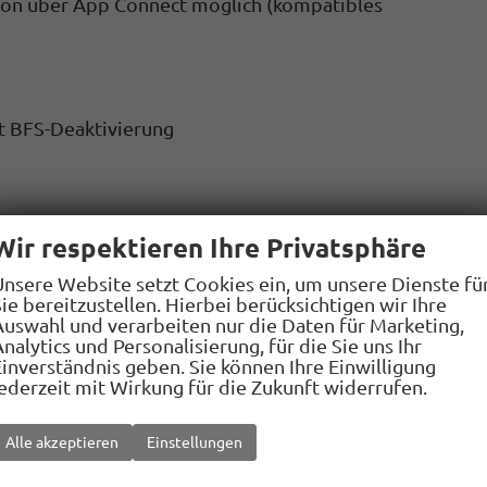
tion über App Connect möglich (kompatibles
it BFS-Deaktivierung
 wachung,Back-up-Horn und Abschleppschutz
Wir respektieren Ihre Privatsphäre
Unsere Website setzt Cookies ein, um unsere Dienste fü
uf Fahrzeuge, Fußgänger und Radfahrer
ie bereitzustellen. Hierbei berücksichtigen wir Ihre
eassistent
Auswahl und verarbeiten nur die Daten für Marketing,
nalytics und Personalisierung, für die Sie uns Ihr
Einverständnis geben. Sie können Ihre Einwilligung
jederzeit mit Wirkung für die Zukunft widerrufen.
g (Servotronic)
Alle akzeptieren
Einstellungen