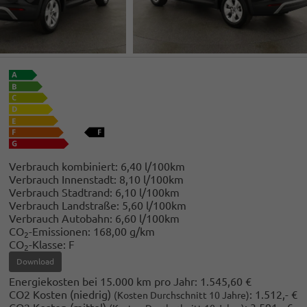
Verbrauch kombiniert:
6,40 l/100km
Verbrauch Innenstadt:
8,10 l/100km
Verbrauch Stadtrand:
6,10 l/100km
Verbrauch Landstraße:
5,60 l/100km
Verbrauch Autobahn:
6,60 l/100km
CO
-Emissionen:
168,00 g/km
2
CO
-Klasse:
F
2
Download
Energiekosten bei 15.000 km pro Jahr:
1.545,60 €
CO2 Kosten (niedrig)
:
1.512,- €
(Kosten Durchschnitt 10 Jahre)