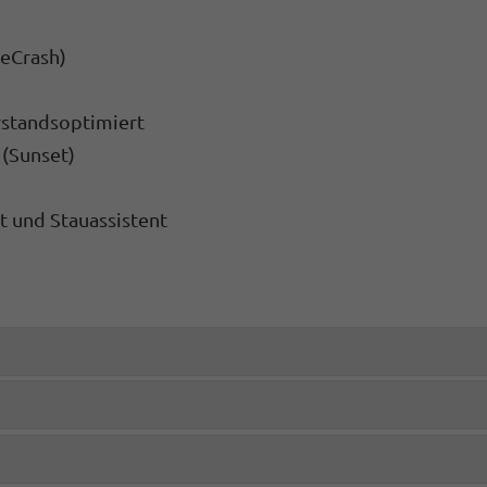
reCrash)
rstandsoptimiert
 (Sunset)
st und Stauassistent