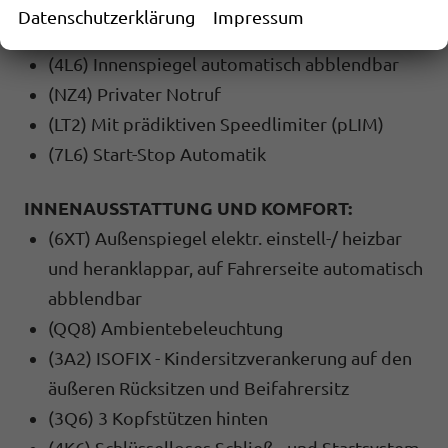
geschwindigkeitsabhängig (Servotronic)
Datenschutzerklärung
Impressum
(8G5) Multipler Matrix-Beam
(4L6) Innenspiegel automatisch abblendbar
(NZ4) Privater Notruf
(LT2) Mit prädiktiven Speedlimiter (pLIM)
(7L6) Start-Stop Automatik
INNENAUSSTATTUNG UND KOMFORT:
(6XT) Außenspiegel elektr. einstell-/ heizbar
und heranklappar, auf Fahrerseite automatisch
abblendbar
(QQ8) Ambientebeleuchtung
(3A2) ISOFIX - Kindersitzverankerung auf den
äußeren Rücksitzen und Beifahrersitz
(3Q6) 3 Kopfstützen hinten
(4K6) Schlüsselloses Schließ - und Startsystem