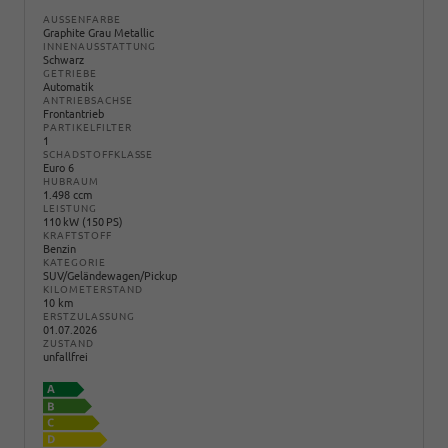
AUSSENFARBE
Graphite Grau Metallic
INNENAUSSTATTUNG
Schwarz
GETRIEBE
Automatik
ANTRIEBSACHSE
Frontantrieb
PARTIKELFILTER
1
SCHADSTOFFKLASSE
Euro 6
HUBRAUM
1.498 ccm
LEISTUNG
110 kW (150 PS)
KRAFTSTOFF
Benzin
KATEGORIE
SUV/Geländewagen/Pickup
KILOMETERSTAND
10 km
ERSTZULASSUNG
01.07.2026
ZUSTAND
unfallfrei