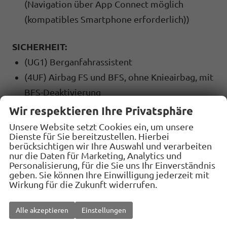
(Navigation über App Connect möglich
(kompatibles Smartphone erforderlich))
SICHERHEIT:
(UG1) Berganfahrassistent
(4UF) Airbag FS und BFS, ohne Knieairbag, mit
BFS-Deaktivierung
(7AS) Diebstahlalarmanlage, Innenraumüber-
Wir respektieren Ihre Privatsphäre
wachung,Back-up-Horn und Abschleppschutz
Unsere Website setzt Cookies ein, um unsere
Dienste für Sie bereitzustellen. Hierbei
(7X2) Einparkhilfe vorne und hinten
berücksichtigen wir Ihre Auswahl und verarbeiten
(8J3) Front Assist mit Warnen und Bremsen
nur die Daten für Marketing, Analytics und
Personalisierung, für die Sie uns Ihr Einverständnis
auf Fahrzeuge, Fußgänger und Radfahrer
geben. Sie können Ihre Einwilligung jederzeit mit
(4G3) Mit Ausweichunterstützung mit
Wirkung für die Zukunft widerrufen.
Abbiegeassistent
Alle akzeptieren
Einstellungen
(1N3) Servolenkung,