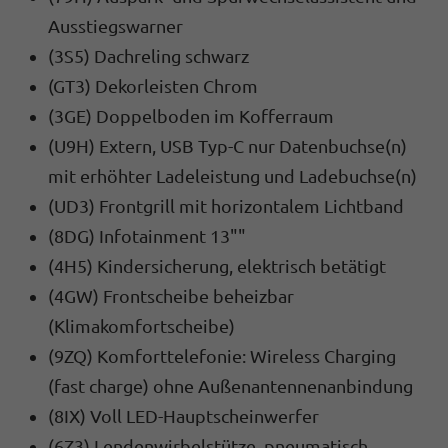
Ausstiegswarner
(3S5) Dachreling schwarz
(GT3) Dekorleisten Chrom
(3GE) Doppelboden im Kofferraum
(U9H) Extern, USB Typ-C nur Datenbuchse(n)
mit erhöhter Ladeleistung und Ladebuchse(n)
(UD3) Frontgrill mit horizontalem Lichtband
(8DG) Infotainment 13""
(4H5) Kindersicherung, elektrisch betätigt
(4GW) Frontscheibe beheizbar
(Klimakomfortscheibe)
(9ZQ) Komforttelefonie: Wireless Charging
(fast charge) ohne Außenantennenanbindung
(8IX) Voll LED-Hauptscheinwerfer
(6Z3) Lendenwirbelstütze, pneumatisch