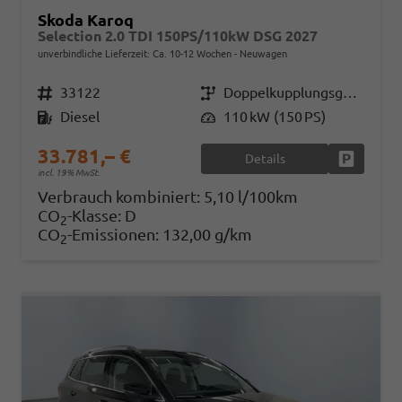
Skoda Karoq
Selection 2.0 TDI 150PS/110kW DSG 2027
unverbindliche Lieferzeit: Ca. 10-12 Wochen
Neuwagen
Fahrzeugnr.
33122
Getriebe
Doppelkupplungsgetriebe (DSG)
Kraftstoff
Diesel
Leistung
110 kW (150 PS)
33.781,– €
Details
Fahrzeug
incl. 19% MwSt.
Verbrauch kombiniert:
5,10 l/100km
CO
-Klasse:
D
2
CO
-Emissionen:
132,00 g/km
2