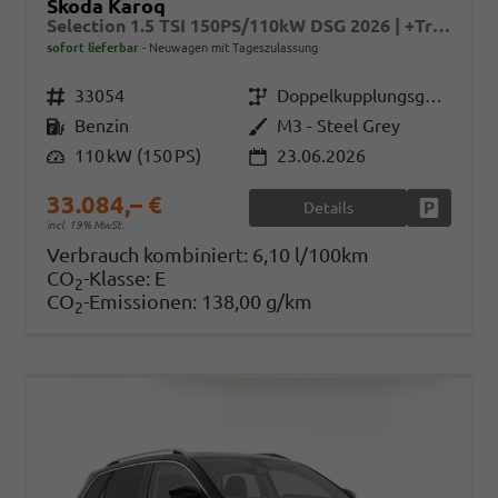
Skoda Karoq
Selection 1.5 TSI 150PS/110kW DSG 2026 | +TravelAssist +RFK & Parksensoren +Var. Gepäckraumboden
sofort lieferbar
Neuwagen mit Tageszulassung
Fahrzeugnr.
33054
Getriebe
Doppelkupplungsgetriebe (DSG)
Kraftstoff
Benzin
Außenfarbe
M3 - Steel Grey
Leistung
110 kW (150 PS)
23.06.2026
33.084,– €
Details
Fahrzeug
incl. 19% MwSt.
Verbrauch kombiniert:
6,10 l/100km
CO
-Klasse:
E
2
CO
-Emissionen:
138,00 g/km
2