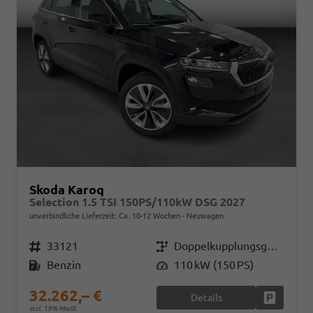
Skoda Karoq
Selection 1.5 TSI 150PS/110kW DSG 2027
unverbindliche Lieferzeit: Ca. 10-12 Wochen
Neuwagen
Fahrzeugnr.
33121
Getriebe
Doppelkupplungsgetriebe (DSG)
Kraftstoff
Benzin
Leistung
110 kW (150 PS)
32.262,– €
Details
Fahrzeug
incl. 19% MwSt.