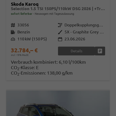
Skoda Karoq
Selection 1.5 TSI 150PS/110kW DSG 2026 | +TravelAssist +RFK & Parksensoren +Var. Gepäckraumboden
sofort lieferbar
Neuwagen mit Tageszulassung
Fahrzeugnr.
33056
Getriebe
Doppelkupplungsgetriebe (DSG)
Kraftstoff
Benzin
Außenfarbe
5X - Graphite Grey Met.
Leistung
110 kW (150 PS)
23.06.2026
32.784,– €
Details
Fahrzeug
incl. 19% MwSt.
Verbrauch kombiniert:
6,10 l/100km
CO
-Klasse:
E
2
CO
-Emissionen:
138,00 g/km
2