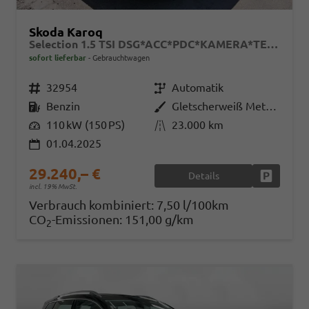
Skoda Karoq
Selection 1.5 TSI DSG*ACC*PDC*KAMERA*TEMPOMAT*LED*SMARTLINK*KLIMA*RADIO*17-ZOLL
sofort lieferbar
Gebrauchtwagen
Fahrzeugnr.
32954
Getriebe
Automatik
Kraftstoff
Benzin
Außenfarbe
Gletscherweiß Metallic
Leistung
110 kW (150 PS)
Kilometerstand
23.000 km
01.04.2025
29.240,– €
Details
Fahrzeug
incl. 19% MwSt.
Verbrauch kombiniert:
7,50 l/100km
CO
-Emissionen:
151,00 g/km
2