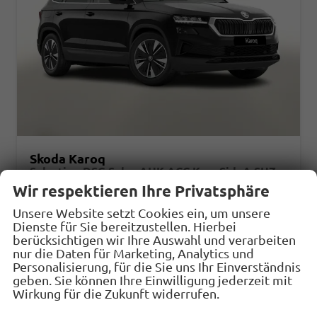
Skoda Karoq
Selection DSG Selec AHK ACC Kam SideA SHZv/h Kessy
unverbindliche Lieferzeit:
11.09.2026
Fahrzeug mit Tageszulassung
Wir respektieren Ihre Privatsphäre
Unsere Website setzt Cookies ein, um unsere
Fahrzeugnr.
33097
Getriebe
Automatik
Dienste für Sie bereitzustellen. Hierbei
Kraftstoff
Benzin
Außenfarbe
Black-Magic Perleffekt
berücksichtigen wir Ihre Auswahl und verarbeiten
nur die Daten für Marketing, Analytics und
Leistung
110 kW (150 PS)
Kilometerstand
10 km
Personalisierung, für die Sie uns Ihr Einverständnis
31.07.2026
geben. Sie können Ihre Einwilligung jederzeit mit
Wirkung für die Zukunft widerrufen.
33.498,– €
Details
Fahrzeug