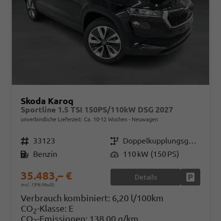
Skoda Karoq
Sportline 1.5 TSI 150PS/110kW DSG 2027
unverbindliche Lieferzeit: Ca. 10-12 Wochen
Neuwagen
Fahrzeugnr.
33123
Getriebe
Doppelkupplungsgetriebe (DSG)
Kraftstoff
Benzin
Leistung
110 kW (150 PS)
35.483,– €
Details
Fahrzeug
incl. 19% MwSt.
Verbrauch kombiniert:
6,20 l/100km
CO
-Klasse:
E
2
CO
-Emissionen:
138,00 g/km