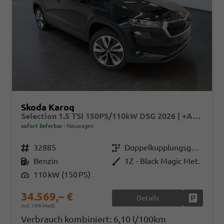
Skoda Karoq
Selection 1.5 TSI 150PS/110kW DSG 2026 | +AHK +TravelAssist +RFK & Parksensoren
sofort lieferbar
Neuwagen
Fahrzeugnr.
32885
Getriebe
Doppelkupplungsgetriebe (DSG)
Kraftstoff
Benzin
Außenfarbe
1Z - Black Magic Met.
Leistung
110 kW (150 PS)
34.569,– €
Details
Fahrzeug
incl. 19% MwSt.
Verbrauch kombiniert:
6,10 l/100km