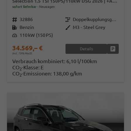
Selection 1.5 TSI 150PS/110kW DSG 2026 | +AHK +TravelAssist +RFK & Parksensoren
sofort lieferbar
Neuwagen
Fahrzeugnr.
32886
Getriebe
Doppelkupplungsgetriebe (DSG)
Kraftstoff
Benzin
Außenfarbe
M3 - Steel Grey
Leistung
110 kW (150 PS)
34.569,– €
Details
Fahrzeug
incl. 19% MwSt.
Verbrauch kombiniert:
6,10 l/100km
CO
-Klasse:
E
2
CO
-Emissionen:
138,00 g/km
2