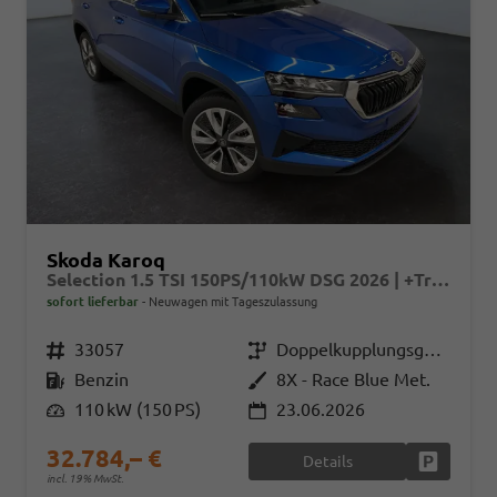
Skoda Karoq
Selection 1.5 TSI 150PS/110kW DSG 2026 | +TravelAssist +RFK & Parksensoren +Var. Gepäckraumboden
sofort lieferbar
Neuwagen mit Tageszulassung
Fahrzeugnr.
33057
Getriebe
Doppelkupplungsgetriebe (DSG)
Kraftstoff
Benzin
Außenfarbe
8X - Race Blue Met.
Leistung
110 kW (150 PS)
23.06.2026
32.784,– €
Details
Fahrzeug
incl. 19% MwSt.