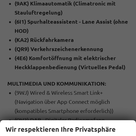
(9AK) Klimaautomatik (Climatronic mit
Stauluftregelung)
(6I1) Spurhalteassistent - Lane Assist (ohne
HOD)
(KA2) Rückfahrkamera
(QR9) Verkehrszeichenerkennung
(4E6) Komfortöffnung mit elektrischer
Heckklappenbedienung (Virtuelles Pedal)
MULTIMEDIA UND KOMMUNIKATION:
(9WJ) Wired & Wireless Smart Link+
(Navigation über App Connect möglich
(kompatibles Smartphone erforderlich))
(QV3) DAB - Digitaler Radioempfang
Wir respektieren Ihre Privatsphäre
(U9C) 2 USB-C Anschlüsse vorne und 2 hinten