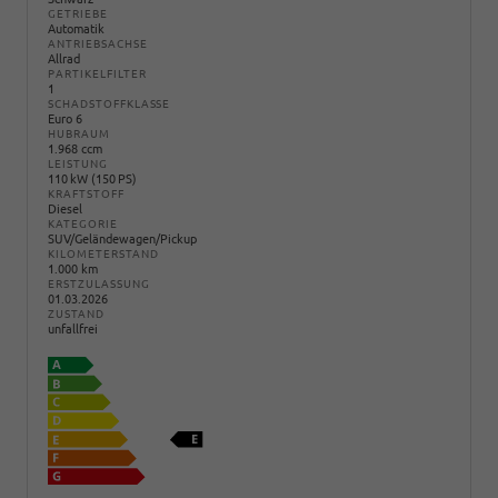
GETRIEBE
Automatik
ANTRIEBSACHSE
Allrad
PARTIKELFILTER
1
SCHADSTOFFKLASSE
Euro 6
HUBRAUM
1.968 ccm
LEISTUNG
110 kW (150 PS)
KRAFTSTOFF
Diesel
KATEGORIE
SUV/Geländewagen/Pickup
KILOMETERSTAND
1.000 km
ERSTZULASSUNG
01.03.2026
ZUSTAND
unfallfrei