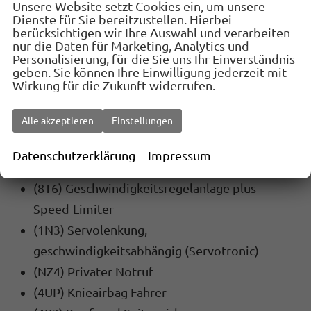
(QH1) Sprachsteuerung
Unsere Website setzt Cookies ein, um unsere
Dienste für Sie bereitzustellen. Hierbei
(9ZX) Bluetooth
berücksichtigen wir Ihre Auswahl und verarbeiten
nur die Daten für Marketing, Analytics und
Personalisierung, für die Sie uns Ihr Einverständnis
SICHERHEIT:
geben. Sie können Ihre Einwilligung jederzeit mit
(1X1) Allradantrieb
Wirkung für die Zukunft widerrufen.
(UG1) Berganfahrassistent
Alle akzeptieren
Einstellungen
(EM2) Ablenkungs- und Müdigkeitserkennung
(7X2) Einparkhilfe vorne und hinten
Datenschutzerklärung
Impressum
(4L6) Innenspiegel automatisch abblendbar
(8T6) Geschwindigkeitsregelanlage plus
Speed-Limiter
(1N3) Servolenkung,
geschwindigkeitsabhängig (Servotronic)
(NZ4) Privater Notruf
(4UP) Knieairbag Fahrer