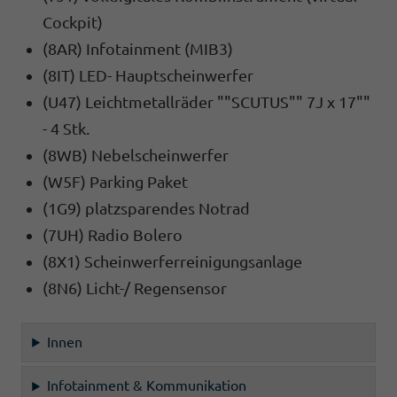
Cockpit)
(8AR) Infotainment (MIB3)
(8IT) LED- Hauptscheinwerfer
(U47) Leichtmetallräder ""SCUTUS"" 7J x 17""
- 4 Stk.
(8WB) Nebelscheinwerfer
(W5F) Parking Paket
(1G9) platzsparendes Notrad
(7UH) Radio Bolero
(8X1) Scheinwerferreinigungsanlage
(8N6) Licht-/ Regensensor
Innen
Infotainment & Kommunikation