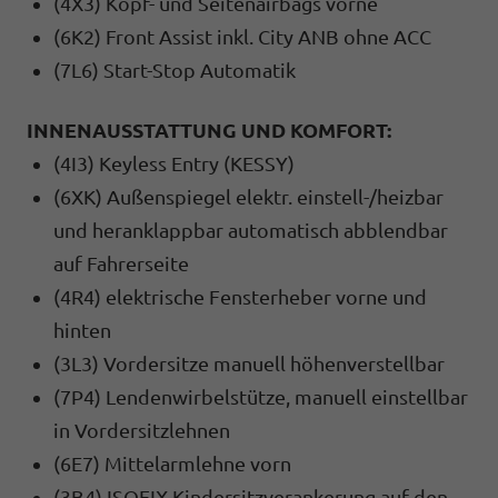
(4X3) Kopf- und Seitenairbags vorne
(6K2) Front Assist inkl. City ANB ohne ACC
(7L6) Start-Stop Automatik
INNENAUSSTATTUNG UND KOMFORT:
(4I3) Keyless Entry (KESSY)
(6XK) Außenspiegel elektr. einstell-/heizbar
und heranklappbar automatisch abblendbar
auf Fahrerseite
(4R4) elektrische Fensterheber vorne und
hinten
(3L3) Vordersitze manuell höhenverstellbar
(7P4) Lendenwirbelstütze, manuell einstellbar
in Vordersitzlehnen
(6E7) Mittelarmlehne vorn
(3B4) ISOFIX Kindersitzverankerung auf den