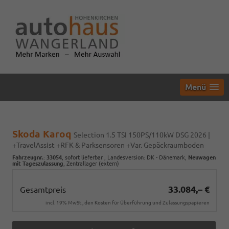
Menü
Skoda Karoq
Selection 1.5 TSI 150PS/110kW DSG 2026 |
+TravelAssist +RFK & Parksensoren +Var. Gepäckraumboden
Fahrzeugnr.
:
33054
,
sofort lieferbar
, Landesversion: DK - Dänemark,
Neuwagen
mit Tageszulassung
, Zentrallager (extern)
33.084,– €
Gesamtpreis
incl. 19% MwSt., den Kosten für Überführung und Zulassungspapieren