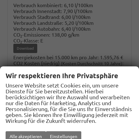
Verbrauch kombiniert:
6,10 l/100km
Verbrauch Innenstadt:
7,90 l/100km
Verbrauch Stadtrand:
6,00 l/100km
Verbrauch Landstraße:
5,20 l/100km
Verbrauch Autobahn:
6,40 l/100km
CO
-Emissionen:
138,00 g/km
2
CO
-Klasse:
E
2
Download
Energiekosten bei 15.000 km pro Jahr:
1.595,76 €
CO2 Kosten (niedrig)
:
(Kosten Durchschnitt 10 Jahre)
1.242,- €
Wir respektieren Ihre Privatsphäre
CO2 Kosten (mittel)
:
(Kosten Durchschnitt 10 Jahre)
2.949,75 €
Unsere Website setzt Cookies ein, um unsere
CO2 Kosten (hoch)
:
(Kosten Durchschnitt 10 Jahre)
Dienste für Sie bereitzustellen. Hierbei
4.554,- €
berücksichtigen wir Ihre Auswahl und verarbeiten
Jahressteuer:
122,- €
nur die Daten für Marketing, Analytics und
Personalisierung, für die Sie uns Ihr Einverständnis
geben. Sie können Ihre Einwilligung jederzeit mit
Wirkung für die Zukunft widerrufen.
Alle akzeptieren
Einstellungen