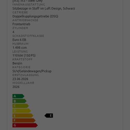
M3
M3 - Steel Grey
INNENAUSSTATTUNG
Sitzbezüge in Stoff im Loft Design, Schwarz
GETRIEBE
Doppelkupplungsgetriebe (DSG)
ANTRIEBSACHSE
Frontantrieb
ZYLINDER
4
SCHADSTOFFKLASSE
Euro 6 EB
HUBRAUM
1.498 ccm
LEISTUNG
110 kW (150 PS)
KRAFTSTOFF
Benzin
KATEGORIE
SUV/Geländewagen/Pickup
ERSTZULASSUNG
23.06.2026
MODELLJAHR
2026