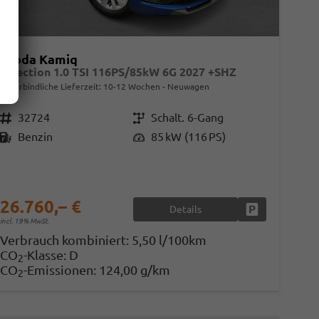
Skoda Kamiq
Selection 1.0 TSI 116PS/85kW 6G 2027 +SHZ
unverbindliche Lieferzeit: 10-12 Wochen
Neuwagen
Fahrzeugnr.
32724
Getriebe
Schalt. 6-Gang
Kraftstoff
Benzin
Leistung
85 kW (116 PS)
26.760,– €
Details
en
Fahrzeug parke
incl. 19% MwSt.
Verbrauch kombiniert:
5,50 l/100km
CO
-Klasse:
D
2
CO
-Emissionen:
124,00 g/km
2