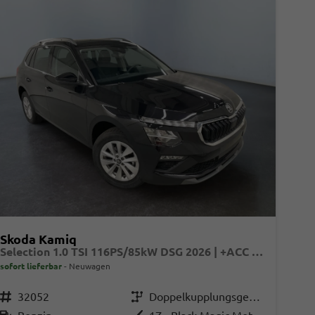
Skoda Kamiq
Selection 1.0 TSI 116PS/85kW DSG 2026 | +ACC +LaneAssist +KESSY +RFK +PDCv+h +Sitzhzg +beheizb.Lenkrad +2Z-Klima +LED +CarPlay +VirtualCockpit +DriveMode +Privacy +16"LM
sofort lieferbar
Neuwagen
Fahrzeugnr.
32052
Getriebe
Doppelkupplungsgetriebe (DSG)