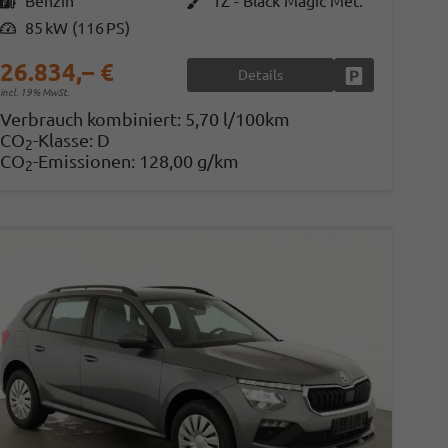
Kraftstoff
Benzin
Außenfarbe
1Z - Black Magic Met.
Leistung
85 kW (116 PS)
26.834,– €
Details
en
Fahrzeug parke
incl. 19% MwSt.
Verbrauch kombiniert:
5,70 l/100km
CO
-Klasse:
D
2
CO
-Emissionen:
128,00 g/km
2