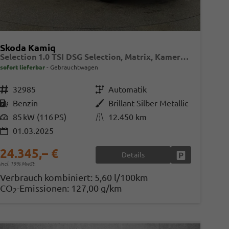
Skoda Kamiq
Selection 1.0 TSI DSG Selection, Matrix, Kamera, Winter, 16-Zoll, 4-J Garantie
sofort lieferbar
Gebrauchtwagen
Fahrzeugnr.
32985
Getriebe
Automatik
Kraftstoff
Benzin
Außenfarbe
Brillant Silber Metallic
Leistung
85 kW (116 PS)
Kilometerstand
12.450 km
01.03.2025
en
24.345,– €
Details
Fahrzeug parke
incl. 19% MwSt.
Verbrauch kombiniert:
5,60 l/100km
CO
-Emissionen:
127,00 g/km
2