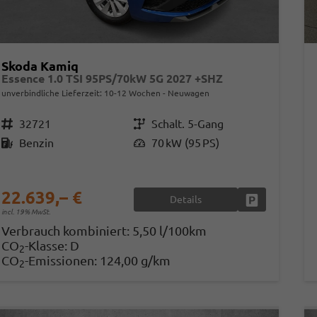
Skoda Kamiq
Essence 1.0 TSI 95PS/70kW 5G 2027 +SHZ
unverbindliche Lieferzeit: 10-12 Wochen
Neuwagen
Fahrzeugnr.
32721
Getriebe
Schalt. 5-Gang
Kraftstoff
Benzin
Leistung
70 kW (95 PS)
22.639,– €
Details
Fahrzeug park
incl. 19% MwSt.
Verbrauch kombiniert:
5,50 l/100km
CO
-Klasse:
D
2
CO
-Emissionen:
124,00 g/km
2