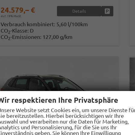
24.579,– €
Details
Fahrzeug park
incl. 19% MwSt.
Verbrauch kombiniert:
5,60 l/100km
CO
-Klasse:
D
2
CO
-Emissionen:
127,00 g/km
2
Wir respektieren Ihre Privatsphäre
Unsere Website setzt Cookies ein, um unsere Dienste fü
ie bereitzustellen. Hierbei berücksichtigen wir Ihre
Auswahl und verarbeiten nur die Daten für Marketing,
nalytics und Personalisierung, für die Sie uns Ihr
Einverständnis geben. Sie können Ihre Einwilligung