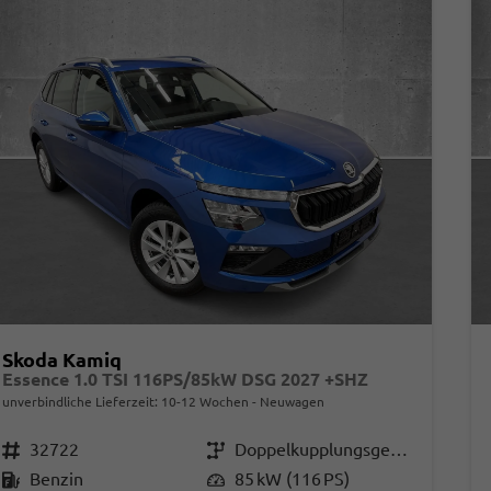
Skoda Kamiq
Essence 1.0 TSI 116PS/85kW DSG 2027 +SHZ
unverbindliche Lieferzeit: 10-12 Wochen
Neuwagen
Fahrzeugnr.
32722
Getriebe
Doppelkupplungsgetriebe (DSG)
Kraftstoff
Benzin
Leistung
85 kW (116 PS)