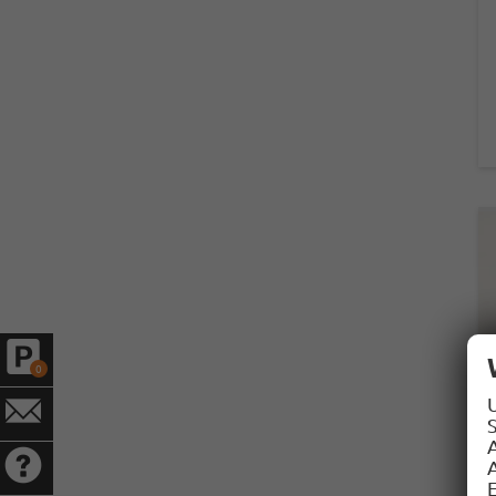
0
S
A