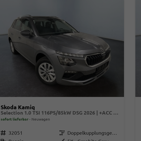
Skoda Kamiq
Selection 1.0 TSI 116PS/85kW DSG 2026 | +ACC +LaneAssist +KESSY +RFK +PDCv+h +Sitzhzg +beheizb.Lenkrad +2Z-Klima +LED +CarPlay +VirtualCockpit +DriveMode +Privacy +16"LM
sofort lieferbar
Neuwagen
Fahrzeugnr.
32051
Getriebe
Doppelkupplungsgetriebe (DSG)