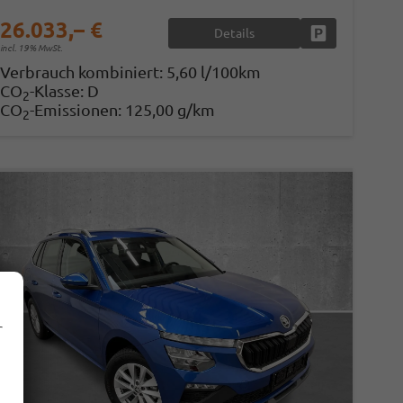
26.033,– €
Details
en
Fahrzeug parke
incl. 19% MwSt.
Verbrauch kombiniert:
5,60 l/100km
CO
-Klasse:
D
2
CO
-Emissionen:
125,00 g/km
2
r