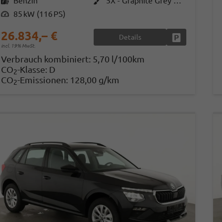
Kraftstoff
Benzin
Außenfarbe
5X - Graphite Grey Met.
Leistung
85 kW (116 PS)
26.834,– €
Details
Fahrzeug park
incl. 19% MwSt.
Verbrauch kombiniert:
5,70 l/100km
CO
-Klasse:
D
2
CO
-Emissionen:
128,00 g/km
2