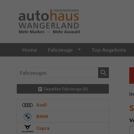
Home
Fahrzeuge
Top Angebote
Fahrzeugnr.
Geparkte Fahrzeuge (
0
)
i
Audi
S
BMW
V
Cupra