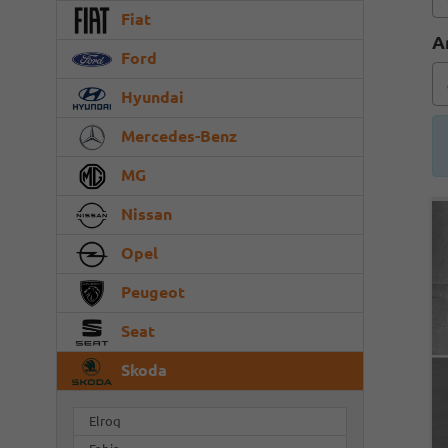
Fiat
A
Ford
Hyundai
Mercedes-Benz
MG
Nissan
Opel
Peugeot
Seat
Skoda
Elroq