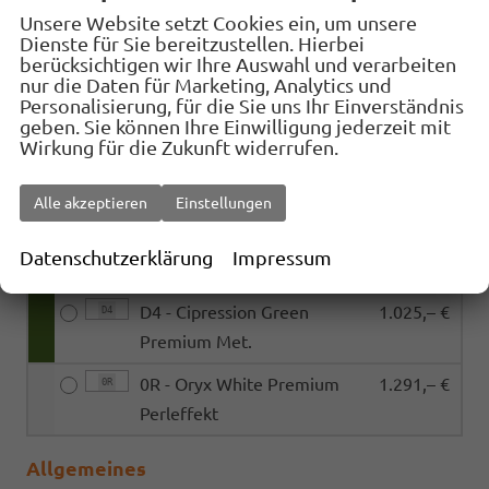
Unsere Website setzt Cookies ein, um unsere
0Q - Pure White
389,– €
0Q
Dienste für Sie bereitzustellen. Hierbei
berücksichtigen wir Ihre Auswahl und verarbeiten
0E - Grenadilla Black Met.
775,– €
0E
nur die Daten für Marketing, Analytics und
Personalisierung, für die Sie uns Ihr Einverständnis
B0 - Dolphin Grey Met.
775,– €
B0
geben. Sie können Ihre Einwilligung jederzeit mit
Wirkung für die Zukunft widerrufen.
F0 - Oyster Silver Met.
775,– €
F0
V2 - Nightshade Blue Met.
775,– €
V2
Alle akzeptieren
Einstellungen
D3 - Persimmon Red
1.025,– €
D3
Datenschutzerklärung
Impressum
Premium Met.
D4 - Cipression Green
1.025,– €
D4
Premium Met.
0R - Oryx White Premium
1.291,– €
0R
Perleffekt
Allgemeines