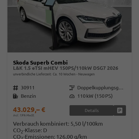
Skoda Superb Combi
L&K 1.5 eTSI mHEV 150PS/110kW DSG7 2026
unverbindliche Lieferzeit: Ca. 10 Wochen
Neuwagen
Fahrzeugnr.
30911
Getriebe
Doppelkupplungsgetriebe (DSG)
Kraftstoff
Benzin
Leistung
110 kW (150 PS)
43.029,– €
Details
Fahrzeug
incl. 19% MwSt.
Verbrauch kombiniert:
5,50 l/100km
CO
-Klasse:
D
2
CO
-Emissionen:
126,00 g/km
2