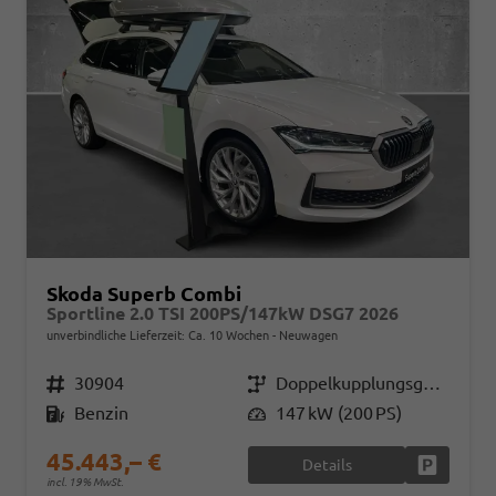
Skoda Superb Combi
Sportline 2.0 TSI 200PS/147kW DSG7 2026
unverbindliche Lieferzeit: Ca. 10 Wochen
Neuwagen
Fahrzeugnr.
30904
Getriebe
Doppelkupplungsgetriebe (DSG)
Kraftstoff
Benzin
Leistung
147 kW (200 PS)
45.443,– €
Details
Fahrzeug
incl. 19% MwSt.