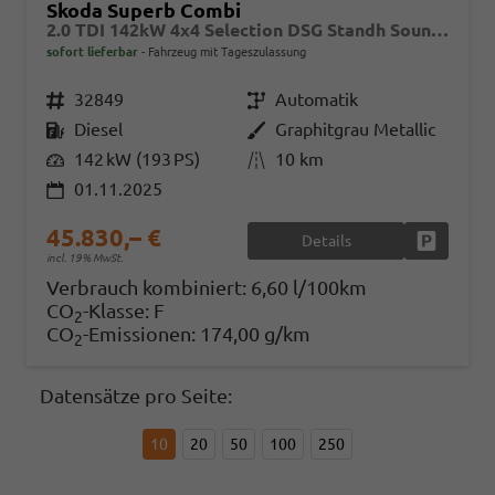
Skoda Superb Combi
2.0 TDI 142kW 4x4 Selection DSG Standh Sound AHK 360 Head Up Pano
sofort lieferbar
Fahrzeug mit Tageszulassung
Fahrzeugnr.
32849
Getriebe
Automatik
Kraftstoff
Diesel
Außenfarbe
Graphitgrau Metallic
Leistung
142 kW (193 PS)
Kilometerstand
10 km
01.11.2025
45.830,– €
Details
Fahrzeug
incl. 19% MwSt.
Verbrauch kombiniert:
6,60 l/100km
CO
-Klasse:
F
2
CO
-Emissionen:
174,00 g/km
2
Datensätze pro Seite:
10
20
50
100
250