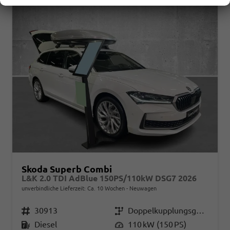
Skoda Superb Combi
L&K 2.0 TDI AdBlue 150PS/110kW DSG7 2026
unverbindliche Lieferzeit: Ca. 10 Wochen
Neuwagen
Fahrzeugnr.
30913
Getriebe
Doppelkupplungsgetriebe (DSG)
Kraftstoff
Diesel
Leistung
110 kW (150 PS)