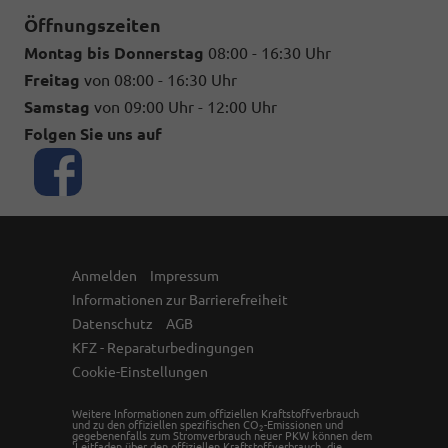
Öffnungszeiten
Montag bis Donnerstag
08:00 - 16:30 Uhr
Freitag
von 08:00 - 16:30 Uhr
Samstag
von 09:00 Uhr - 12:00 Uhr
Folgen Sie uns auf
Anmelden
Impressum
Informationen zur Barrierefreiheit
Datenschutz
AGB
KFZ - Reparaturbedingungen
Cookie-Einstellungen
Weitere Informationen zum offiziellen Kraftstoffverbrauch
und zu den offiziellen spezifischen CO
-Emissionen und
2
gegebenenfalls zum Stromverbrauch neuer PKW können dem
'Leitfaden über den offiziellen Kraftstoffverbrauch, die