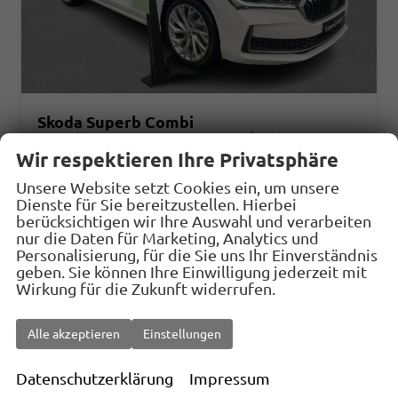
Skoda Superb Combi
Sportline 1.5 eTSI mHEV 150PS/110kW DSG7 2026
Wir respektieren Ihre Privatsphäre
unverbindliche Lieferzeit: Ca. 10 Wochen
Neuwagen
Unsere Website setzt Cookies ein, um unsere
Fahrzeugnr.
30908
Getriebe
Doppelkupplungsgetriebe (DSG)
Dienste für Sie bereitzustellen. Hierbei
Kraftstoff
Benzin
Leistung
110 kW (150 PS)
berücksichtigen wir Ihre Auswahl und verarbeiten
nur die Daten für Marketing, Analytics und
43.861,– €
Personalisierung, für die Sie uns Ihr Einverständnis
Details
Fahrzeug
geben. Sie können Ihre Einwilligung jederzeit mit
incl. 19% MwSt.
Wirkung für die Zukunft widerrufen.
Verbrauch kombiniert:
5,50 l/100km
CO
-Klasse:
D
2
CO
-Emissionen:
125,00 g/km
Alle akzeptieren
Einstellungen
2
Datenschutzerklärung
Impressum