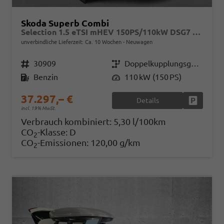
Skoda Superb Combi
Selection 1.5 eTSI mHEV 150PS/110kW DSG7 2026
unverbindliche Lieferzeit: Ca. 10 Wochen
Neuwagen
Fahrzeugnr.
30909
Getriebe
Doppelkupplungsgetriebe (DSG)
Kraftstoff
Benzin
Leistung
110 kW (150 PS)
37.297,– €
Details
Fahrzeug
incl. 19% MwSt.
Verbrauch kombiniert:
5,30 l/100km
CO
-Klasse:
D
2
CO
-Emissionen:
120,00 g/km
2