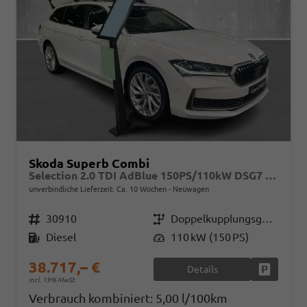
Skoda Superb Combi
Selection 2.0 TDI AdBlue 150PS/110kW DSG7 2026
unverbindliche Lieferzeit: Ca. 10 Wochen
Neuwagen
Fahrzeugnr.
30910
Getriebe
Doppelkupplungsgetriebe (DSG)
Kraftstoff
Diesel
Leistung
110 kW (150 PS)
38.717,– €
Details
Fahrzeug
incl. 19% MwSt.
Verbrauch kombiniert:
5,00 l/100km