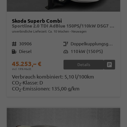
Skoda Superb Combi
Sportline 2.0 TDI AdBlue 150PS/110kW DSG7 2026
unverbindliche Lieferzeit: Ca. 10 Wochen
Neuwagen
Fahrzeugnr.
30906
Getriebe
Doppelkupplungsgetriebe (DSG)
Kraftstoff
Diesel
Leistung
110 kW (150 PS)
45.253,– €
Details
Fahrzeug
incl. 19% MwSt.
Verbrauch kombiniert:
5,10 l/100km
CO
-Klasse:
D
2
CO
-Emissionen:
135,00 g/km
2