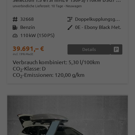
Selection 1.5 eTSI mHEV 150PS/110kW DSG7 2026 +AHK+EL.HECK+NAVI+KESSY
unverbindliche Lieferzeit:
10 Tage
Neuwagen
Fahrzeugnr.
32668
Getriebe
Doppelkupplungsgetriebe (DSG)
Kraftstoff
Benzin
Außenfarbe
0E - Ebony Black Met.
Leistung
110 kW (150 PS)
39.691,– €
Details
Fahrzeug
incl. 19% MwSt.
Verbrauch kombiniert:
5,30 l/100km
CO
-Klasse:
D
2
CO
-Emissionen:
120,00 g/km
2