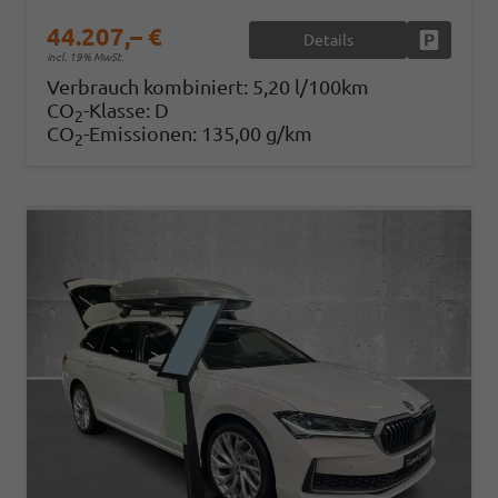
44.207,– €
Details
Fahrzeug
incl. 19% MwSt.
Verbrauch kombiniert:
5,20 l/100km
CO
-Klasse:
D
2
CO
-Emissionen:
135,00 g/km
2