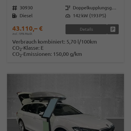
Fahrzeugnr.
30930
Getriebe
Doppelkupplungsgetriebe (DSG)
Kraftstoff
Diesel
Leistung
142 kW (193 PS)
43.110,– €
Details
Fahrzeug
incl. 19% MwSt.
Verbrauch kombiniert:
5,70 l/100km
CO
-Klasse:
E
2
CO
-Emissionen:
150,00 g/km
2