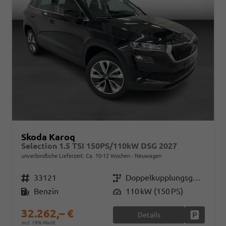
Skoda Karoq
Selection 1.5 TSI 150PS/110kW DSG 2027
unverbindliche Lieferzeit: Ca. 10-12 Wochen
Neuwagen
Fahrzeugnr.
33121
Getriebe
Doppelkupplungsgetriebe (DSG)
Kraftstoff
Benzin
Leistung
110 kW (150 PS)
32.262,– €
Details
Fahrzeug
incl. 19% MwSt.