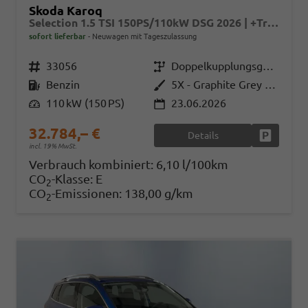
Skoda Karoq
Selection 1.5 TSI 150PS/110kW DSG 2026 | +TravelAssist +RFK & Parksensoren +Var. Gepäckraumboden
sofort lieferbar
Neuwagen mit Tageszulassung
Fahrzeugnr.
33056
Getriebe
Doppelkupplungsgetriebe (DSG)
Kraftstoff
Benzin
Außenfarbe
5X - Graphite Grey Met.
Leistung
110 kW (150 PS)
23.06.2026
32.784,– €
Details
Fahrzeug
incl. 19% MwSt.
Verbrauch kombiniert:
6,10 l/100km
CO
-Klasse:
E
2
CO
-Emissionen:
138,00 g/km
2