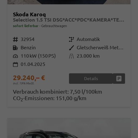
Skoda Karoq
Selection 1.5 TSI DSG*ACC*PDC*KAMERA*TEMPOMAT*LED*SMARTLINK*KLIMA*RADIO*17-ZOLL
sofort lieferbar
Gebrauchtwagen
Fahrzeugnr.
32954
Getriebe
Automatik
Kraftstoff
Benzin
Außenfarbe
Gletscherweiß Metallic
Leistung
110 kW (150 PS)
Kilometerstand
23.000 km
01.04.2025
29.240,– €
Details
Fahrzeug
incl. 19% MwSt.
Verbrauch kombiniert:
7,50 l/100km
CO
-Emissionen:
151,00 g/km
2