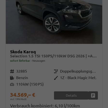
Skoda Karoq
Selection 1.5 TSI 150PS/110kW DSG 2026 | +AHK +TravelAssist +RFK & Parksensoren
sofort lieferbar
Neuwagen
Fahrzeugnr.
32885
Getriebe
Doppelkupplungsgetriebe (DSG)
Kraftstoff
Benzin
Außenfarbe
1Z - Black Magic Met.
Leistung
110 kW (150 PS)
34.569,– €
Details
Fahrzeug
incl. 19% MwSt.
Verbrauch kombiniert:
6,10 l/100km