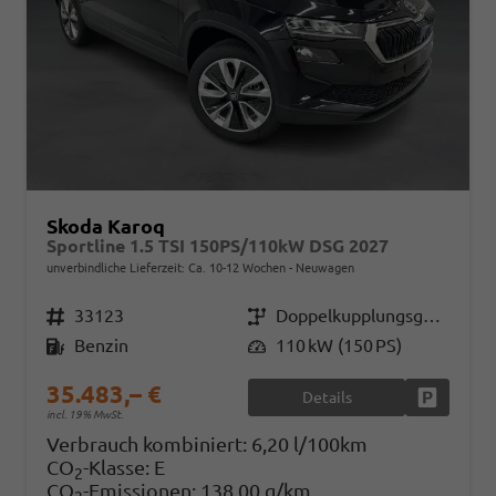
Skoda Karoq
Sportline 1.5 TSI 150PS/110kW DSG 2027
unverbindliche Lieferzeit: Ca. 10-12 Wochen
Neuwagen
Fahrzeugnr.
33123
Getriebe
Doppelkupplungsgetriebe (DSG)
Kraftstoff
Benzin
Leistung
110 kW (150 PS)
35.483,– €
Details
Fahrzeug
incl. 19% MwSt.
Verbrauch kombiniert:
6,20 l/100km
CO
-Klasse:
E
2
CO
-Emissionen:
138,00 g/km