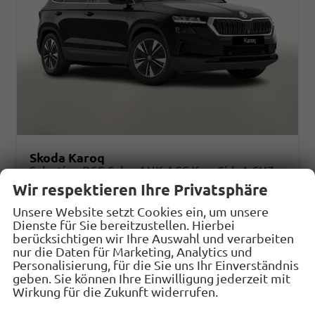
Skoda Karoq
Selection DSG Selec AHK ACC Kam SideA SHZv/h Kessy
unverbindliche Lieferzeit:
11.09.2026
Fahrzeug mit Tageszulassung
Wir respektieren Ihre Privatsphäre
Unsere Website setzt Cookies ein, um unsere
Fahrzeugnr.
33097
Getriebe
Automatik
Dienste für Sie bereitzustellen. Hierbei
Kraftstoff
Benzin
Außenfarbe
Black-Magic Perleffekt
berücksichtigen wir Ihre Auswahl und verarbeiten
nur die Daten für Marketing, Analytics und
Leistung
110 kW (150 PS)
Kilometerstand
10 km
Personalisierung, für die Sie uns Ihr Einverständnis
31.07.2026
geben. Sie können Ihre Einwilligung jederzeit mit
Wirkung für die Zukunft widerrufen.
33.498,– €
Details
Fahrzeug