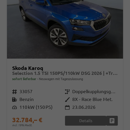
Skoda Karoq
Selection 1.5 TSI 150PS/110kW DSG 2026 | +TravelAssist +RFK & Parksensoren +Var. Gepäckraumboden
sofort lieferbar
Neuwagen mit Tageszulassung
Fahrzeugnr.
33057
Getriebe
Doppelkupplungsgetriebe (DSG)
Kraftstoff
Benzin
Außenfarbe
8X - Race Blue Met.
Leistung
110 kW (150 PS)
23.06.2026
32.784,– €
Details
Fahrzeug
incl. 19% MwSt.