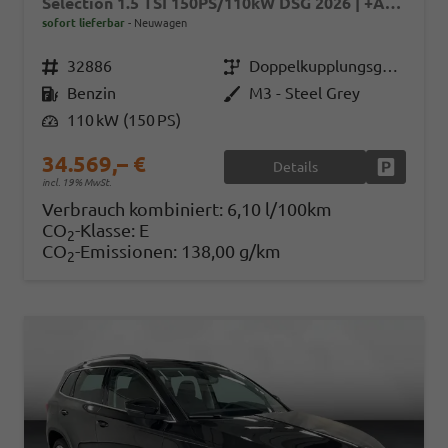
Selection 1.5 TSI 150PS/110kW DSG 2026 | +AHK +TravelAssist +RFK & Parksensoren
sofort lieferbar
Neuwagen
Fahrzeugnr.
32886
Getriebe
Doppelkupplungsgetriebe (DSG)
Kraftstoff
Benzin
Außenfarbe
M3 - Steel Grey
Leistung
110 kW (150 PS)
34.569,– €
Details
Fahrzeug
incl. 19% MwSt.
Verbrauch kombiniert:
6,10 l/100km
CO
-Klasse:
E
2
CO
-Emissionen:
138,00 g/km
2