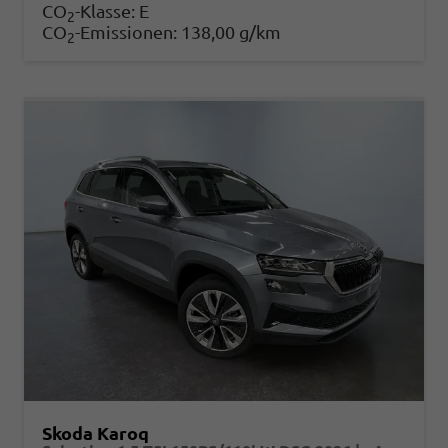
CO
-Klasse:
E
2
CO
-Emissionen:
138,00 g/km
2
Skoda Karoq