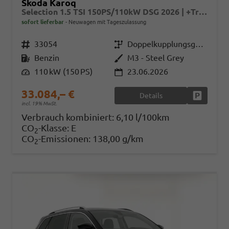
Skoda Karoq
Selection 1.5 TSI 150PS/110kW DSG 2026 | +TravelAssist +RFK & Parksensoren +Var. Gepäckraumboden
sofort lieferbar
Neuwagen mit Tageszulassung
Fahrzeugnr.
33054
Getriebe
Doppelkupplungsgetriebe (DSG)
Kraftstoff
Benzin
Außenfarbe
M3 - Steel Grey
Leistung
110 kW (150 PS)
23.06.2026
33.084,– €
Details
Fahrzeug
incl. 19% MwSt.
Verbrauch kombiniert:
6,10 l/100km
CO
-Klasse:
E
2
CO
-Emissionen:
138,00 g/km
2