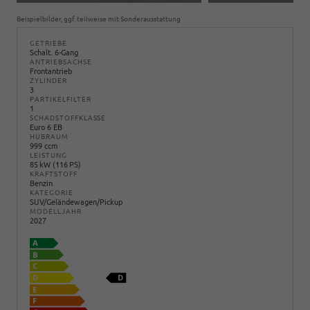
Beispielbilder, ggf. teilweise mit Sonderausstattung
GETRIEBE
Schalt. 6-Gang
ANTRIEBSACHSE
Frontantrieb
ZYLINDER
3
PARTIKELFILTER
1
SCHADSTOFFKLASSE
Euro 6 EB
HUBRAUM
999 ccm
LEISTUNG
85 kW (116 PS)
KRAFTSTOFF
Benzin
KATEGORIE
SUV/Geländewagen/Pickup
MODELLJAHR
2027