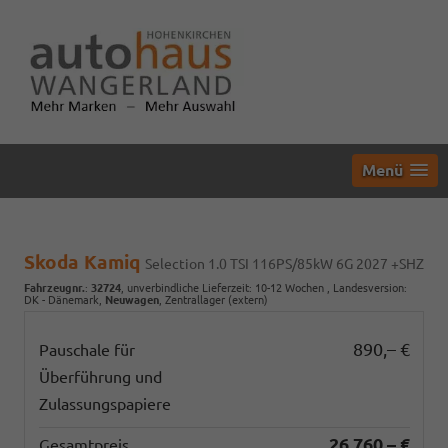
Menü
Skoda Kamiq
Selection 1.0 TSI 116PS/85kW 6G 2027 +SHZ
Fahrzeugnr.
:
32724
, unverbindliche Lieferzeit: 10-12 Wochen , Landesversion:
DK - Dänemark,
Neuwagen
, Zentrallager (extern)
890,– €
Pauschale für
Überführung und
Zulassungspapiere
26.760,– €
Gesamtpreis