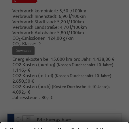
Verbrauch kombiniert:
5,50 l/100km
Verbrauch Innenstadt:
6,90 l/100km
Verbrauch Stadtrand:
5,20 l/100km
Verbrauch Landstraße:
4,70 l/100km
Verbrauch Autobahn:
5,80 l/100km
CO
-Emissionen:
124,00 g/km
2
CO
-Klasse:
D
2
Download
Energiekosten bei 15.000 km pro Jahr:
1.438,80 €
CO2 Kosten (niedrig)
:
(Kosten Durchschnitt 10 Jahre)
1.116,- €
CO2 Kosten (mittel)
:
(Kosten Durchschnitt 10 Jahre)
2.650,50 €
CO2 Kosten (hoch)
:
(Kosten Durchschnitt 10 Jahre)
4.092,- €
Jahressteuer:
80,- €
K4 - Energy Blue
K4