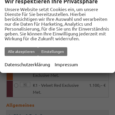
Wir respektieren Ihre Privatsphäre
9P - Candy White
532,– €
9P
Unsere Website setzt Cookies ein, um unsere
1Z - Black Magic Met.
670,– €
1Z
Dienste für Sie bereitzustellen. Hierbei
berücksichtigen wir Ihre Auswahl und verarbeiten
2Y - Moon White Met.
670,– €
2Y
nur die Daten für Marketing, Analytics und
Personalisierung, für die Sie uns Ihr Einverständnis
5X - Graphite Grey Met.
670,– €
5X
geben. Sie können Ihre Einwilligung jederzeit mit
Wirkung für die Zukunft widerrufen.
8X - Race Blue Met.
670,– €
8X
B3 - Smokey Diamond Silver
670,– €
Alle akzeptieren
Einstellungen
B3
Met.
Datenschutzerklärung
Impressum
2X - Phoenix Orange
1.100,– €
2X
Exclusive Met.
K1 - Velvet Red Exclusive
1.100,– €
K1
Met.
Allgemeines