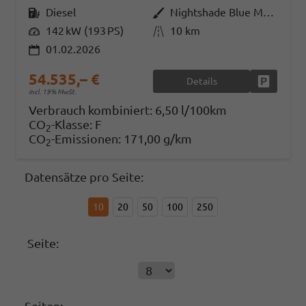
Kraftstoff
Diesel
Außenfarbe
Nightshade Blue Metallic
Leistung
142 kW (193 PS)
Kilometerstand
10 km
01.02.2026
54.535,– €
Details
Fahrzeug
incl. 19% MwSt.
Verbrauch kombiniert:
6,50 l/100km
CO
-Klasse:
F
2
CO
-Emissionen:
171,00 g/km
2
Datensätze pro Seite:
10
20
50
100
250
Seite: