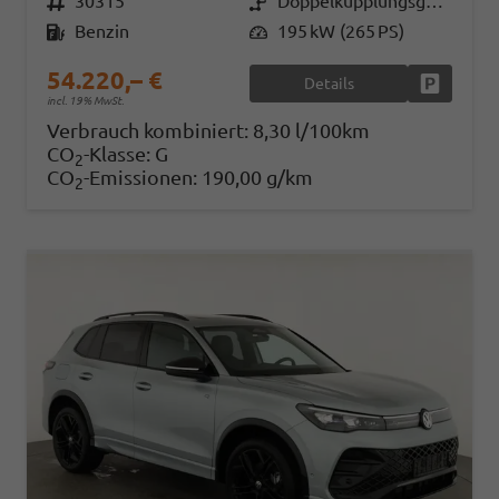
Fahrzeugnr.
30315
Getriebe
Doppelkupplungsgetriebe (DSG)
Kraftstoff
Benzin
Leistung
195 kW (265 PS)
54.220,– €
Details
Fahrzeug
incl. 19% MwSt.
Verbrauch kombiniert:
8,30 l/100km
CO
-Klasse:
G
2
CO
-Emissionen:
190,00 g/km
2