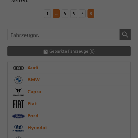
Seiten:
1
...
5
6
7
8
Fahrzeugnr.
Geparkte Fahrzeuge (
0
)
Audi
BMW
Cupra
Fiat
Ford
Hyundai