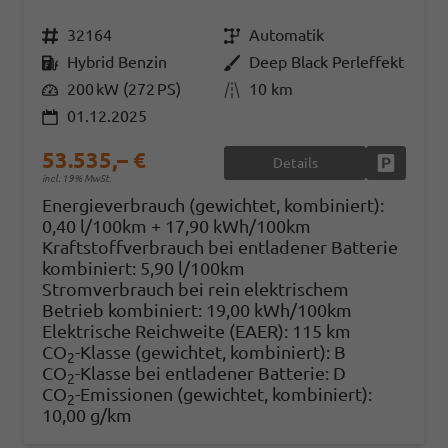
Fahrzeugnr.
32164
Getriebe
Automatik
Kraftstoff
Hybrid Benzin
Außenfarbe
Deep Black Perleffekt
Leistung
200 kW (272 PS)
Kilometerstand
10 km
01.12.2025
53.535,– €
Details
Fahrzeug
incl. 19% MwSt.
Energieverbrauch (gewichtet, kombiniert):
0,40 l/100km + 17,90 kWh/100km
Kraftstoffverbrauch bei entladener Batterie
kombiniert:
5,90 l/100km
Stromverbrauch bei rein elektrischem
Betrieb kombiniert:
19,00 kWh/100km
Elektrische Reichweite (EAER):
115 km
CO
-Klasse (gewichtet, kombiniert):
B
2
CO
-Klasse bei entladener Batterie:
D
2
CO
-Emissionen (gewichtet, kombiniert):
2
10,00 g/km