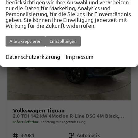
berücksichtigen wir Ihre Auswahl und verarbeiten
nur die Daten für Marketing, Analytics und
Personalisierung, für die Sie uns Ihr Einverständnis
geben. Sie können Ihre Einwilligung jederzeit mit
Wirkung für die Zukunft widerrufen.
Alle akzeptieren
Einstellungen
Datenschutzerklärung
Impressum
Volkswagen Tiguan
2.0 TDI 142 kW 4Motion R-Line DSG 4M Black, 20-Zoll, Pano, Leder, IQ.Light, AHK, Navi, Side, AreaView, Winter
sofort lieferbar
Fahrzeug mit Tageszulassung
Fahrzeugnr.
32081
Getriebe
Automatik