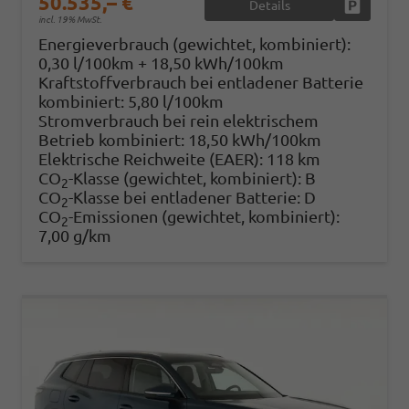
50.535,– €
Details
Fahrzeug
incl. 19% MwSt.
Energieverbrauch (gewichtet, kombiniert):
0,30 l/100km + 18,50 kWh/100km
Kraftstoffverbrauch bei entladener Batterie
kombiniert:
5,80 l/100km
Stromverbrauch bei rein elektrischem
Betrieb kombiniert:
18,50 kWh/100km
Elektrische Reichweite (EAER):
118 km
CO
-Klasse (gewichtet, kombiniert):
B
2
CO
-Klasse bei entladener Batterie:
D
2
CO
-Emissionen (gewichtet, kombiniert):
2
7,00 g/km