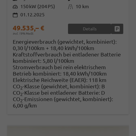
Leistung
150 kW (204 PS)
Kilometerstand
10 km
01.12.2025
49.535,– €
Details
Fahrzeug
incl. 19% MwSt.
Energieverbrauch (gewichtet, kombiniert):
0,30 l/100km + 18,40 kWh/100km
Kraftstoffverbrauch bei entladener Batterie
kombiniert:
5,80 l/100km
Stromverbrauch bei rein elektrischem
Betrieb kombiniert:
18,40 kWh/100km
Elektrische Reichweite (EAER):
118 km
CO
-Klasse (gewichtet, kombiniert):
B
2
CO
-Klasse bei entladener Batterie:
D
2
CO
-Emissionen (gewichtet, kombiniert):
2
6,00 g/km