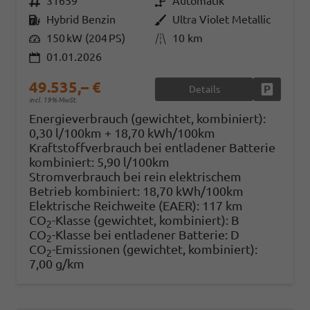
Fahrzeugnr.
31659
Getriebe
Automatik
Kraftstoff
Hybrid Benzin
Außenfarbe
Ultra Violet Metallic
Leistung
150 kW (204 PS)
Kilometerstand
10 km
01.01.2026
49.535,– €
Details
Fahrzeug
incl. 19% MwSt.
Energieverbrauch (gewichtet, kombiniert):
0,30 l/100km + 18,70 kWh/100km
Kraftstoffverbrauch bei entladener Batterie
kombiniert:
5,90 l/100km
Stromverbrauch bei rein elektrischem
Betrieb kombiniert:
18,70 kWh/100km
Elektrische Reichweite (EAER):
117 km
CO
-Klasse (gewichtet, kombiniert):
B
2
CO
-Klasse bei entladener Batterie:
D
2
CO
-Emissionen (gewichtet, kombiniert):
2
7,00 g/km