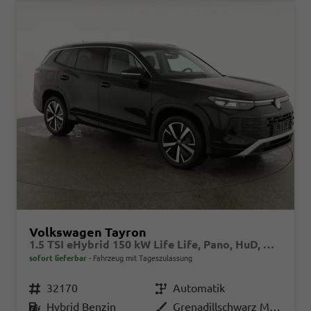
Volkswagen Tayron
1.5 TSI eHybrid 150 kW Life Life, Pano, HuD, AHK, AreaView, Side, Navi, Winter, 5-J. Garantie
sofort lieferbar
Fahrzeug mit Tageszulassung
Fahrzeugnr.
32170
Getriebe
Automatik
Kraftstoff
Hybrid Benzin
Außenfarbe
Grenadillschwarz Metallic