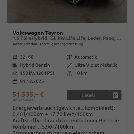
Volkswagen Tayron
1.5 TSI eHybrid 150 kW Life Life, Leder, Pano, HuD, AHK, AreaView, Side, Navi, Winter, 5-J. Garantie
sofort lieferbar
Fahrzeug mit Tageszulassung
Fahrzeugnr.
32168
Getriebe
Automatik
Kraftstoff
Hybrid Benzin
Außenfarbe
Ultra Violet Metallic
Leistung
150 kW (204 PS)
Kilometerstand
10 km
01.12.2025
51.535,– €
Details
Fahrzeug
incl. 19% MwSt.
Energieverbrauch (gewichtet, kombiniert):
0,40 l/100km + 17,70 kWh/100km
Kraftstoffverbrauch bei entladener Batterie
kombiniert:
5,90 l/100km
Stromverbrauch bei rein elektrischem