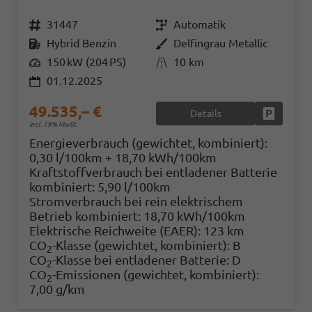
Fahrzeugnr.
31447
Getriebe
Automatik
Kraftstoff
Hybrid Benzin
Außenfarbe
Delfingrau Metallic
Leistung
150 kW (204 PS)
Kilometerstand
10 km
01.12.2025
49.535,– €
Details
Fahrzeug
incl. 19% MwSt.
Energieverbrauch (gewichtet, kombiniert):
0,30 l/100km + 18,70 kWh/100km
Kraftstoffverbrauch bei entladener Batterie
kombiniert:
5,90 l/100km
Stromverbrauch bei rein elektrischem
Betrieb kombiniert:
18,70 kWh/100km
Elektrische Reichweite (EAER):
123 km
CO
-Klasse (gewichtet, kombiniert):
B
2
CO
-Klasse bei entladener Batterie:
D
2
CO
-Emissionen (gewichtet, kombiniert):
2
7,00 g/km