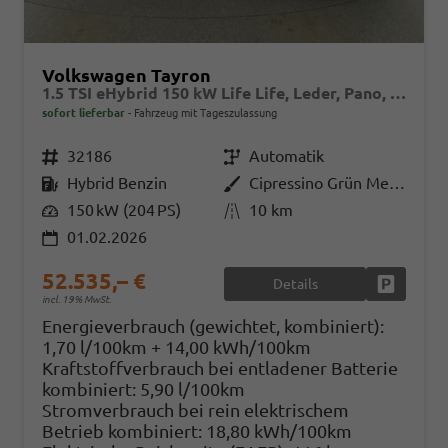
Volkswagen Tayron
1.5 TSI eHybrid 150 kW Life Life, Leder, Pano, HuD, AHK, AreaView, Side, Navi, Winter, 5-J. Garantie
sofort lieferbar
Fahrzeug mit Tageszulassung
Fahrzeugnr.
32186
Getriebe
Automatik
Kraftstoff
Hybrid Benzin
Außenfarbe
Cipressino Grün Metallic
Leistung
150 kW (204 PS)
Kilometerstand
10 km
01.02.2026
52.535,– €
Details
Fahrzeug
incl. 19% MwSt.
Energieverbrauch (gewichtet, kombiniert):
1,70 l/100km + 14,00 kWh/100km
Kraftstoffverbrauch bei entladener Batterie
kombiniert:
5,90 l/100km
Stromverbrauch bei rein elektrischem
Betrieb kombiniert:
18,80 kWh/100km