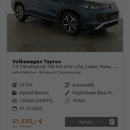
Volkswagen Tayron
1.5 TSI eHybrid 150 kW Life Life, Leder, Pano, HuD, AHK, AreaView, Side, Navi, Winter, 5-J. Garantie
sofort lieferbar
Fahrzeug mit Tageszulassung
Fahrzeugnr.
31703
Getriebe
Automatik
Kraftstoff
Hybrid Benzin
Außenfarbe
Nightshade Blue Metallic
Leistung
150 kW (204 PS)
Kilometerstand
10 km
01.12.2025
51.535,– €
Details
Fahrzeug
incl. 19% MwSt.