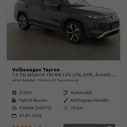
Volkswagen Tayron
1.5 TSI eHybrid 150 kW Life Life, AHK, AreaView, Side, Navi, Winter, 5-J. Garantie
sofort lieferbar
Fahrzeug mit Tageszulassung
Fahrzeugnr.
31826
Getriebe
Automatik
Kraftstoff
Hybrid Benzin
Außenfarbe
Delfingrau Metallic
Leistung
150 kW (204 PS)
Kilometerstand
10 km
01.01.2026