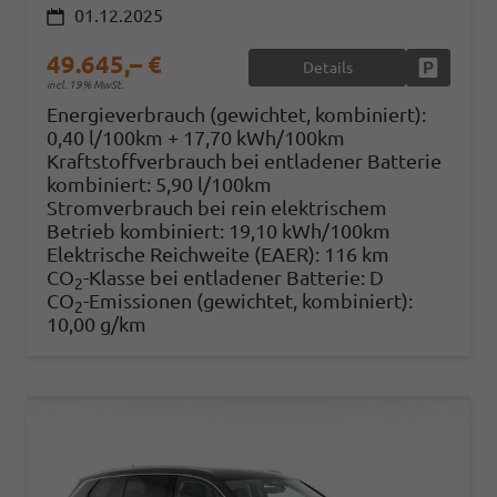
01.12.2025
49.645,– €
Details
Fahrzeug
incl. 19% MwSt.
Energieverbrauch (gewichtet, kombiniert):
0,40 l/100km + 17,70 kWh/100km
Kraftstoffverbrauch bei entladener Batterie
kombiniert:
5,90 l/100km
Stromverbrauch bei rein elektrischem
Betrieb kombiniert:
19,10 kWh/100km
Elektrische Reichweite (EAER):
116 km
CO
-Klasse bei entladener Batterie:
D
2
CO
-Emissionen (gewichtet, kombiniert):
2
10,00 g/km