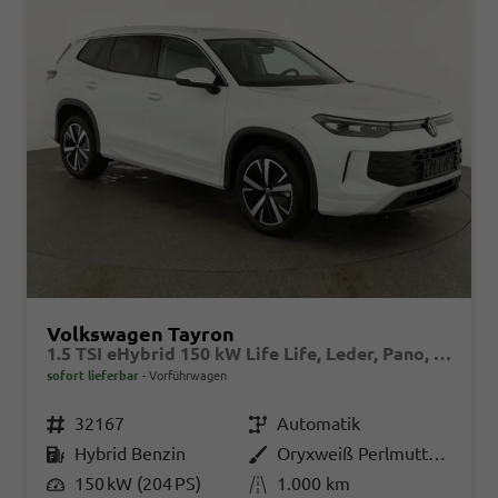
Volkswagen Tayron
1.5 TSI eHybrid 150 kW Life Life, Leder, Pano, HuD, AHK, AreaView, Side, Navi, Winter, 5-J. Garantie
sofort lieferbar
Vorführwagen
Fahrzeugnr.
32167
Getriebe
Automatik
Kraftstoff
Hybrid Benzin
Außenfarbe
Oryxweiß Perlmutteffekt
Leistung
150 kW (204 PS)
Kilometerstand
1.000 km