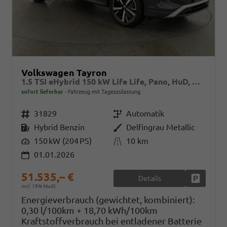
Volkswagen Tayron
1.5 TSI eHybrid 150 kW Life Life, Pano, HuD, AHK, AreaView, Side, Navi, Winter, 5-J. Garantie
sofort lieferbar
Fahrzeug mit Tageszulassung
Fahrzeugnr.
31829
Getriebe
Automatik
Kraftstoff
Hybrid Benzin
Außenfarbe
Delfingrau Metallic
Leistung
150 kW (204 PS)
Kilometerstand
10 km
01.01.2026
51.535,– €
Details
Fahrzeug
incl. 19% MwSt.
Energieverbrauch (gewichtet, kombiniert):
0,30 l/100km + 18,70 kWh/100km
Kraftstoffverbrauch bei entladener Batterie