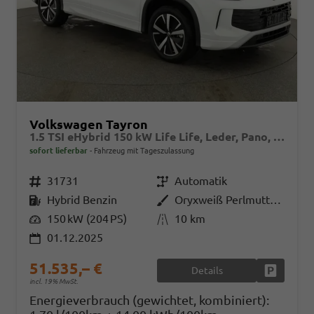
Volkswagen Tayron
1.5 TSI eHybrid 150 kW Life Life, Leder, Pano, HuD, AHK, AreaView, Side, Navi, Winter, 5-J. Garantie
sofort lieferbar
Fahrzeug mit Tageszulassung
Fahrzeugnr.
31731
Getriebe
Automatik
Kraftstoff
Hybrid Benzin
Außenfarbe
Oryxweiß Perlmutteffekt
Leistung
150 kW (204 PS)
Kilometerstand
10 km
01.12.2025
51.535,– €
Details
Fahrzeug
incl. 19% MwSt.
Energieverbrauch (gewichtet, kombiniert):