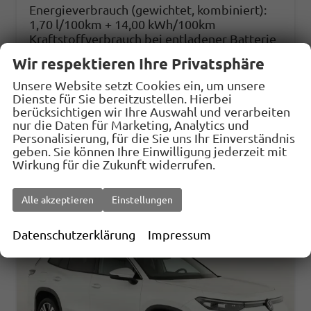
Energieverbrauch (gewichtet, kombiniert):
1,70 l/100km + 14,00 kWh/100km
Kraftstoffverbrauch bei entladener Batterie
kombiniert:
5,90 l/100km
Wir respektieren Ihre Privatsphäre
Stromverbrauch bei rein elektrischem
Betrieb kombiniert:
18,80 kWh/100km
Unsere Website setzt Cookies ein, um unsere
Elektrische Reichweite (EAER):
116 km
Dienste für Sie bereitzustellen. Hierbei
berücksichtigen wir Ihre Auswahl und verarbeiten
CO
-Klasse (gewichtet, kombiniert):
B
2
nur die Daten für Marketing, Analytics und
CO
-Klasse bei entladener Batterie:
D
2
Personalisierung, für die Sie uns Ihr Einverständnis
CO
-Emissionen (gewichtet, kombiniert):
2
geben. Sie können Ihre Einwilligung jederzeit mit
38,00 g/km
Wirkung für die Zukunft widerrufen.
Alle akzeptieren
Einstellungen
Datenschutzerklärung
Impressum