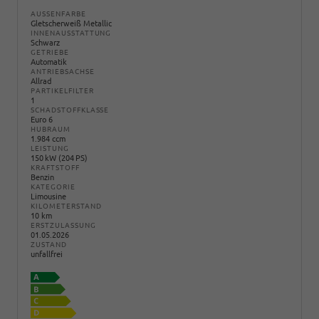
AUSSENFARBE
Gletscherweiß Metallic
INNENAUSSTATTUNG
Schwarz
GETRIEBE
Automatik
ANTRIEBSACHSE
Allrad
PARTIKELFILTER
1
SCHADSTOFFKLASSE
Euro 6
HUBRAUM
1.984 ccm
LEISTUNG
150 kW (204 PS)
KRAFTSTOFF
Benzin
KATEGORIE
Limousine
KILOMETERSTAND
10 km
ERSTZULASSUNG
01.05.2026
ZUSTAND
unfallfrei