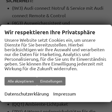
SICHERHEIT:
(IW3) Audi connect Notruf & Service mit Audi
connect Remote & Control
(4G3) Ausweichassistent und
Abbiegeassistent
Wir respektieren Ihre Privatsphäre
(6Y2) Geschwindigkeitsbegrenzungsanlage
Unsere Website setzt Cookies ein, um unsere
Dienste für Sie bereitzustellen. Hierbei
(4L6) Innenspiegel automatisch abblendend,
berücksichtigen wir Ihre Auswahl und verarbeiten
rahmenlos
nur die Daten für Marketing, Analytics und
Personalisierung, für die Sie uns Ihr Einverständnis
(8N6) Licht-/Regensensor
geben. Sie können Ihre Einwilligung jederzeit mit
(7L6) Start-Stop-System
Wirkung für die Zukunft widerrufen.
(7AA) Wegfahrsperre elektronisch
Alle akzeptieren
Einstellungen
(1X1) quattro
Datenschutzerklärung
Impressum
INNENAUSSTATTUNG UND KOMFORT:
(QQ1) Ambiente-Lichtpaket
(7P1) 4-Wege-Lendenwirbelstütze für die