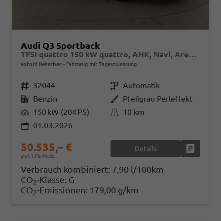
Audi Q3 Sportback
TFSI quattro 150 kW quattro, AHK, Navi, AreaView, Side, Sound, Winter, 18-Zoll
sofort lieferbar
Fahrzeug mit Tageszulassung
Fahrzeugnr.
32044
Getriebe
Automatik
Kraftstoff
Benzin
Außenfarbe
Pfeilgrau Perleffekt
Leistung
150 kW (204 PS)
Kilometerstand
10 km
01.03.2026
50.535,– €
Details
Fahrzeug
incl. 19% MwSt.
Verbrauch kombiniert:
7,90 l/100km
CO
-Klasse:
G
2
CO
-Emissionen:
179,00 g/km
2