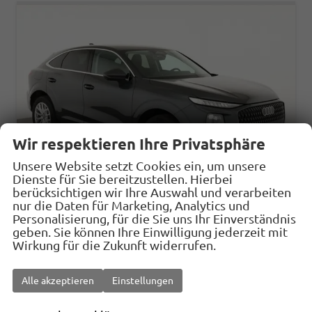
Wir respektieren Ihre Privatsphäre
Unsere Website setzt Cookies ein, um unsere
Dienste für Sie bereitzustellen. Hierbei
berücksichtigen wir Ihre Auswahl und verarbeiten
nur die Daten für Marketing, Analytics und
Personalisierung, für die Sie uns Ihr Einverständnis
geben. Sie können Ihre Einwilligung jederzeit mit
Audi Q3 Sportback
Wirkung für die Zukunft widerrufen.
TFSI quattro 150 kW quattro, AHK, Navi, AreaView, Side, Sound, Winter, 18-Zoll
sofort lieferbar
Fahrzeug mit Tageszulassung
Alle akzeptieren
Einstellungen
Fahrzeugnr.
32190
Getriebe
Automatik
Kraftstoff
Benzin
Außenfarbe
Tamboragrau Metallic