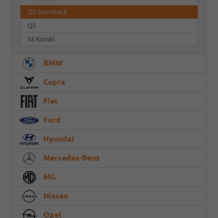
Q3 Sportback
Q5
S5 Kombi
BMW
Cupra
Fiat
Ford
Hyundai
Mercedes-Benz
MG
Nissan
Opel