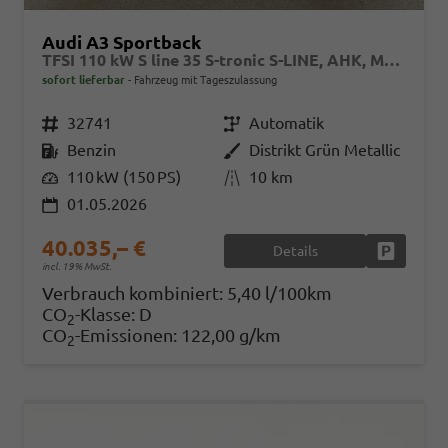
Audi A3 Sportback
TFSI 110 kW S line 35 S-tronic S-LINE, AHK, Matrix, Navi, el. Klappe, Kamera, Winter, 3 J.-Garantie
sofort lieferbar
Fahrzeug mit Tageszulassung
Fahrzeugnr.
32741
Getriebe
Automatik
Kraftstoff
Benzin
Außenfarbe
Distrikt Grün Metallic
Leistung
110 kW (150 PS)
Kilometerstand
10 km
01.05.2026
40.035,– €
Details
Fahrzeug
incl. 19% MwSt.
Verbrauch kombiniert:
5,40 l/100km
CO
-Klasse:
D
2
CO
-Emissionen:
122,00 g/km
2