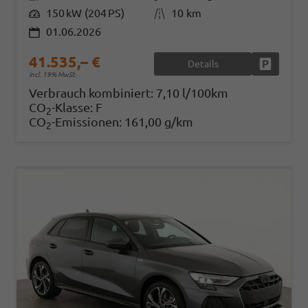
Leistung
150 kW (204 PS)
Kilometerstand
10 km
01.06.2026
41.535,– €
Details
Fahrzeug
incl. 19% MwSt.
Verbrauch kombiniert:
7,10 l/100km
CO
-Klasse:
F
2
CO
-Emissionen:
161,00 g/km
2