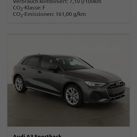
Verbrauch kombiniert:
7,10 l/100km
CO
-Klasse:
F
2
CO
-Emissionen:
161,00 g/km
2
Audi A3 Sportback