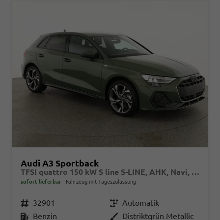
Audi A3 Sportback
TFSI quattro 150 kW S line S-LINE, AHK, Navi, el. Klappe, Sound, Winter, 18-Zoll, 3-J. Garantie
sofort lieferbar
Fahrzeug mit Tageszulassung
Fahrzeugnr.
32901
Getriebe
Automatik
Kraftstoff
Benzin
Außenfarbe
Distriktgrün Metallic