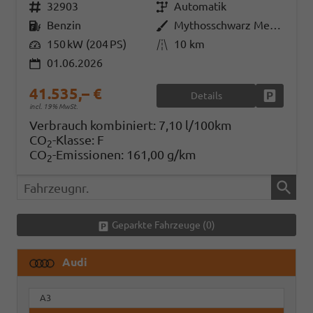
Fahrzeugnr.
32903
Getriebe
Automatik
Kraftstoff
Benzin
Außenfarbe
Mythosschwarz Metallic
Leistung
150 kW (204 PS)
Kilometerstand
10 km
01.06.2026
41.535,– €
Details
Fahrzeug
incl. 19% MwSt.
Verbrauch kombiniert:
7,10 l/100km
CO
-Klasse:
F
2
CO
-Emissionen:
161,00 g/km
2
Fahrzeugnr.
Geparkte Fahrzeuge (
0
)
Audi
A3