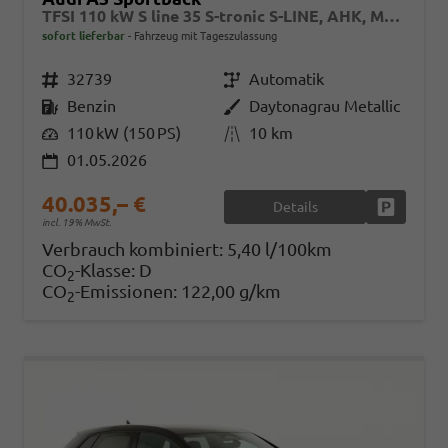
TFSI 110 kW S line 35 S-tronic S-LINE, AHK, Matrix, Navi, el. Klappe, Kamera, Winter, 3 J.-Garantie
sofort lieferbar
Fahrzeug mit Tageszulassung
Fahrzeugnr.
32739
Getriebe
Automatik
Kraftstoff
Benzin
Außenfarbe
Daytonagrau Metallic
Leistung
110 kW (150 PS)
Kilometerstand
10 km
01.05.2026
40.035,– €
Details
Fahrzeug
incl. 19% MwSt.
Verbrauch kombiniert:
5,40 l/100km
CO
-Klasse:
D
2
CO
-Emissionen:
122,00 g/km
2