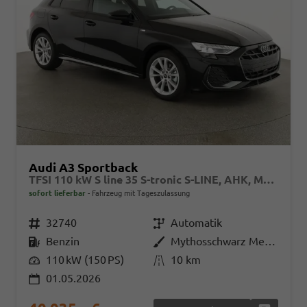
Audi A3 Sportback
TFSI 110 kW S line 35 S-tronic S-LINE, AHK, Matrix, Navi, el. Klappe, Kamera, Winter, 3 J.-Garantie
sofort lieferbar
Fahrzeug mit Tageszulassung
Fahrzeugnr.
32740
Getriebe
Automatik
Kraftstoff
Benzin
Außenfarbe
Mythosschwarz Metallic
Leistung
110 kW (150 PS)
Kilometerstand
10 km
01.05.2026