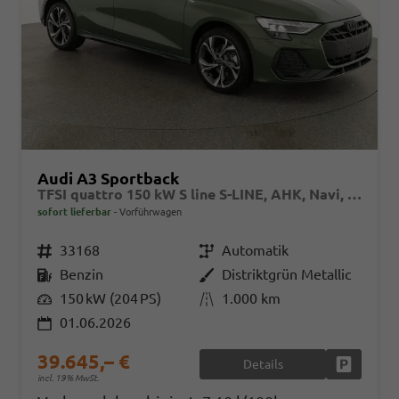
Audi A3 Sportback
TFSI quattro 150 kW S line S-LINE, AHK, Navi, el. Klappe, Sound, Winter, 18-Zoll, 3-J. Garantie
sofort lieferbar
Vorführwagen
Fahrzeugnr.
33168
Getriebe
Automatik
Kraftstoff
Benzin
Außenfarbe
Distriktgrün Metallic
Leistung
150 kW (204 PS)
Kilometerstand
1.000 km
01.06.2026
39.645,– €
Details
Fahrzeug
incl. 19% MwSt.