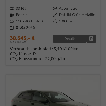
Fahrzeugnr.
33169
Getriebe
Automatik
Kraftstoff
Benzin
Außenfarbe
Distrikt Grün Metallic
Leistung
110 kW (150 PS)
Kilometerstand
1.000 km
01.05.2026
38.645,– €
Details
Fahrzeug
incl. 19% MwSt.
Verbrauch kombiniert:
5,40 l/100km
CO
-Klasse:
D
2
CO
-Emissionen:
122,00 g/km
2