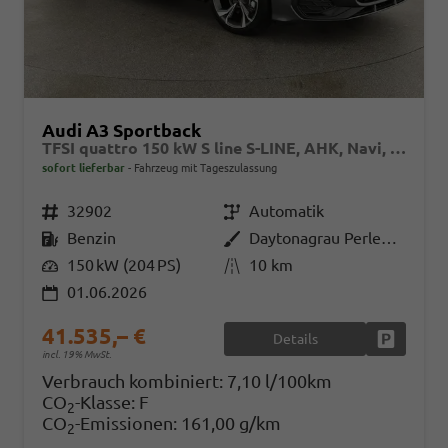
Audi A3 Sportback
TFSI quattro 150 kW S line S-LINE, AHK, Navi, el. Klappe, Sound, Winter, 18-Zoll, 3-J. Garantie
sofort lieferbar
Fahrzeug mit Tageszulassung
Fahrzeugnr.
32902
Getriebe
Automatik
Kraftstoff
Benzin
Außenfarbe
Daytonagrau Perleffekt
Leistung
150 kW (204 PS)
Kilometerstand
10 km
01.06.2026
41.535,– €
Details
Fahrzeug
incl. 19% MwSt.
Verbrauch kombiniert:
7,10 l/100km
CO
-Klasse:
F
2
CO
-Emissionen:
161,00 g/km
2