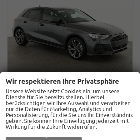
Wir respektieren Ihre Privatsphäre
Audi A3 Sportback
Unsere Website setzt Cookies ein, um unsere
TFSI quattro 150 kW S line S-LINE, Navi, el. Klappe, Sound, Winter, 18-Zoll, 3-J. Garantie
Dienste für Sie bereitzustellen. Hierbei
berücksichtigen wir Ihre Auswahl und verarbeiten
sofort lieferbar
Fahrzeug mit Tageszulassung
nur die Daten für Marketing, Analytics und
Personalisierung, für die Sie uns Ihr Einverständnis
Fahrzeugnr.
32899
Getriebe
Automatik
geben. Sie können Ihre Einwilligung jederzeit mit
Kraftstoff
Benzin
Außenfarbe
Daytonagrau Perleffekt
Wirkung für die Zukunft widerrufen.
Leistung
150 kW (204 PS)
Kilometerstand
10 km