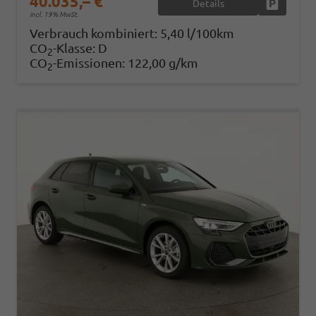
40.035,– €
Details
Fahrzeug
incl. 19% MwSt.
Verbrauch kombiniert:
5,40 l/100km
CO
-Klasse:
D
2
CO
-Emissionen:
122,00 g/km
2