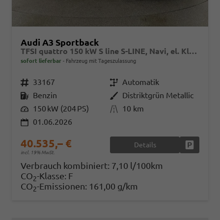
Audi A3 Sportback
TFSI quattro 150 kW S line S-LINE, Navi, el. Klappe, Sound, Winter, 18-Zoll, 3-J. Garantie
sofort lieferbar
Fahrzeug mit Tageszulassung
Fahrzeugnr.
33167
Getriebe
Automatik
Kraftstoff
Benzin
Außenfarbe
Distriktgrün Metallic
Leistung
150 kW (204 PS)
Kilometerstand
10 km
01.06.2026
40.535,– €
Details
Fahrzeug
incl. 19% MwSt.
Verbrauch kombiniert:
7,10 l/100km
CO
-Klasse:
F
2
CO
-Emissionen:
161,00 g/km
2