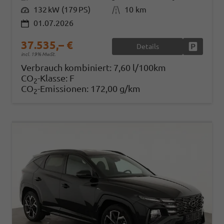
Leistung
132 kW (179 PS)
Kilometerstand
10 km
01.07.2026
37.535,– €
Details
Fahrzeug
incl. 19% MwSt.
Verbrauch kombiniert:
7,60 l/100km
CO
-Klasse:
F
2
CO
-Emissionen:
172,00 g/km
2