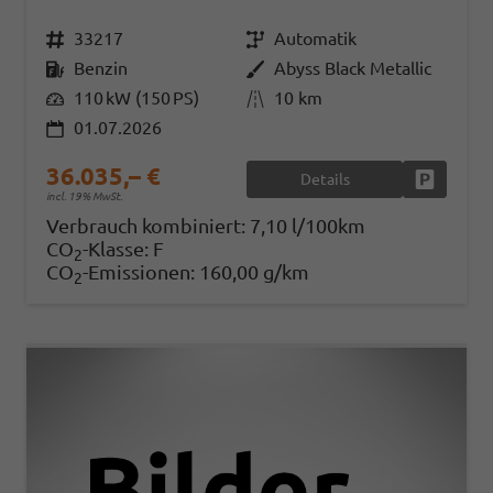
Fahrzeugnr.
33217
Getriebe
Automatik
Kraftstoff
Benzin
Außenfarbe
Abyss Black Metallic
Leistung
110 kW (150 PS)
Kilometerstand
10 km
01.07.2026
36.035,– €
Details
Fahrzeug
incl. 19% MwSt.
Verbrauch kombiniert:
7,10 l/100km
CO
-Klasse:
F
2
CO
-Emissionen:
160,00 g/km
2