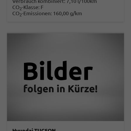
Verbrauch kombiniert:
7,10 l/100km
CO
-Klasse:
F
2
CO
-Emissionen:
160,00 g/km
2
Hyundai TUCSON