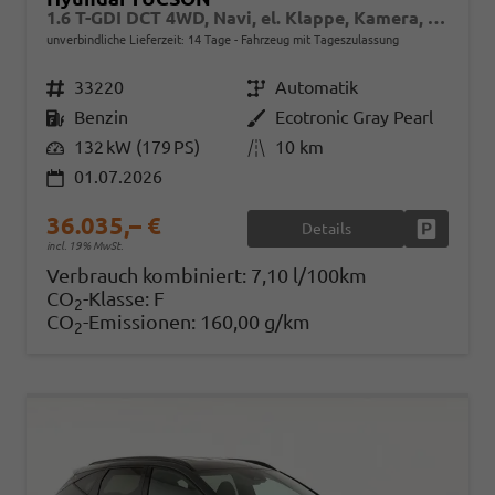
1.6 T-GDI DCT 4WD, Navi, el. Klappe, Kamera, Side, Winter, 19-Zoll
unverbindliche Lieferzeit:
14 Tage
Fahrzeug mit Tageszulassung
Fahrzeugnr.
33220
Getriebe
Automatik
Kraftstoff
Benzin
Außenfarbe
Ecotronic Gray Pearl
Leistung
132 kW (179 PS)
Kilometerstand
10 km
01.07.2026
36.035,– €
Details
Fahrzeug
incl. 19% MwSt.
Verbrauch kombiniert:
7,10 l/100km
CO
-Klasse:
F
2
CO
-Emissionen:
160,00 g/km
2