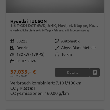
Hyundai TUCSON
1.6 T-GDI DCT 4WD, AHK, Navi, el. Klappe, Kamera, Side, Winter, 19-Zoll
unverbindliche Lieferzeit:
14 Tage
Fahrzeug mit Tageszulassung
Fahrzeugnr.
33223
Getriebe
Automatik
Kraftstoff
Benzin
Außenfarbe
Abyss Black Metallic
Leistung
132 kW (179 PS)
Kilometerstand
10 km
01.07.2026
37.035,– €
Details
Fahrzeug
incl. 19% MwSt.
Verbrauch kombiniert:
7,10 l/100km
CO
-Klasse:
F
2
CO
-Emissionen:
160,00 g/km
2