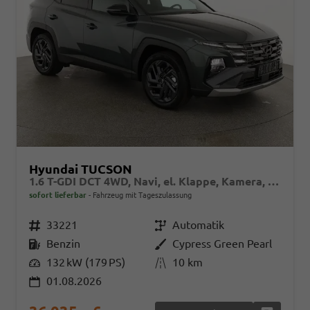
Hyundai TUCSON
1.6 T-GDI DCT 4WD, Navi, el. Klappe, Kamera, Side, Winter, 19-Zoll
sofort lieferbar
Fahrzeug mit Tageszulassung
Fahrzeugnr.
33221
Getriebe
Automatik
Kraftstoff
Benzin
Außenfarbe
Cypress Green Pearl
Leistung
132 kW (179 PS)
Kilometerstand
10 km
01.08.2026