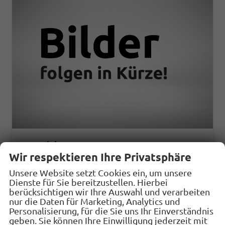
Hyundai TUCSON
1.6 T-GDI DCT 4WD, AHK, Navi, el. Klappe, Kamera, Side, Winter, 19-Zoll
Wir respektieren Ihre Privatsphäre
unverbindliche Lieferzeit:
14 Tage
Fahrzeug mit Tageszulassung
Unsere Website setzt Cookies ein, um unsere
Dienste für Sie bereitzustellen. Hierbei
Fahrzeugnr.
33222
Getriebe
Automatik
berücksichtigen wir Ihre Auswahl und verarbeiten
Kraftstoff
Benzin
Außenfarbe
Ecotronic Gray Pearl
nur die Daten für Marketing, Analytics und
Personalisierung, für die Sie uns Ihr Einverständnis
Leistung
132 kW (179 PS)
Kilometerstand
10 km
geben. Sie können Ihre Einwilligung jederzeit mit