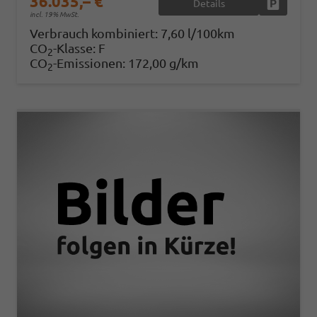
36.035,– €
Details
Fahrzeug
incl. 19% MwSt.
Verbrauch kombiniert:
7,60 l/100km
CO
-Klasse:
F
2
CO
-Emissionen:
172,00 g/km
2