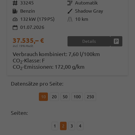
Fahrzeugnr.
33245
Getriebe
Automatik
Kraftstoff
Benzin
Außenfarbe
Shadow Gray
Leistung
132 kW (179 PS)
Kilometerstand
10 km
01.07.2026
37.535,– €
Details
Fahrzeug
incl. 19% MwSt.
Verbrauch kombiniert:
7,60 l/100km
CO
-Klasse:
F
2
CO
-Emissionen:
172,00 g/km
2
Datensätze pro Seite:
10
20
50
100
250
Seiten:
1
2
3
4