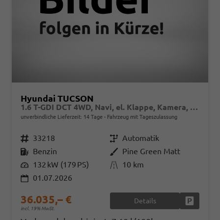
Hyundai TUCSON
1.6 T-GDI DCT 4WD, Navi, el. Klappe, Kamera, Side, Winter, 19-Zoll
unverbindliche Lieferzeit:
14 Tage
Fahrzeug mit Tageszulassung
Fahrzeugnr.
33218
Getriebe
Automatik
Kraftstoff
Benzin
Außenfarbe
Pine Green Matt
Leistung
132 kW (179 PS)
Kilometerstand
10 km
01.07.2026
36.035,– €
Details
Fahrzeug
incl. 19% MwSt.