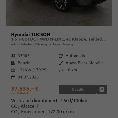
Hyundai TUCSON
1.6 T-GDI DCT 4WD N-LINE, el. Klappe, Teilleder, Navi, Kamera, ACC
sofort lieferbar
Fahrzeug mit Tageszulassung
Fahrzeugnr.
33005
Getriebe
Automatik
Kraftstoff
Benzin
Außenfarbe
Abyss Black Metallic
Leistung
132 kW (179 PS)
Kilometerstand
10 km
01.07.2026
37.535,– €
Details
Fahrzeug
incl. 19% MwSt.
Verbrauch kombiniert:
7,60 l/100km
CO
-Klasse:
F
2
CO
-Emissionen:
172,00 g/km
2